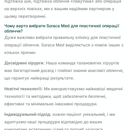
підтяжка шиї, підтяжка обличчя «павутина» або операція
на верхніх повіках, ми є вашим надійним партнером у
цьому перетворенні.
Чому варто вибрати Soraca Med для пластичної операції
обличчя?
Дуже важливо вибрати правильну клініку для пластичної
операції обличчя. Soraca Med виділяється з-поміж інших з
кількох причин:
Досвідчені хірурги:
Наша команда талановитих хірургів
має багаторічний досвід і глибокі знання анатомії обличчя,
що гарантує найкращі результати.
Новітні технології:
Ми використовуємо найновіші медичні
технології та методики, щоб забезпечити безпечні,
ефективні та мінімально інвазивні процедури.
Індивідуальний підхід:
кожен пацієнт унікальний, і ми
адаптуємо наші процедури відповідно до ваших
конкретних естетичних цілей та потреб здоров’я.