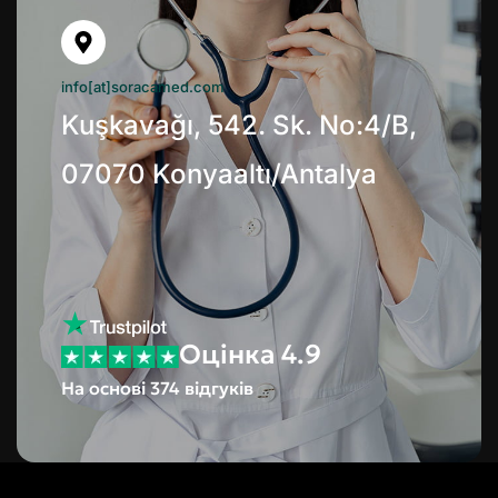
info[at]soracamed.com
Kuşkavağı, 542. Sk. No:4/B,
07070 Konyaaltı/Antalya
Оцінка 4.9
На основі 374 відгуків