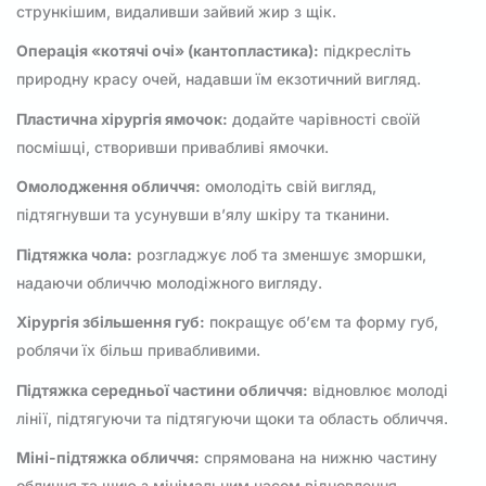
стрункішим, видаливши зайвий жир з щік.
Операція «котячі очі» (кантопластика):
підкресліть
природну красу очей, надавши їм екзотичний вигляд.
Пластична хірургія ямочок:
додайте чарівності своїй
посмішці, створивши привабливі ямочки.
Омолодження обличчя:
омолодіть свій вигляд,
підтягнувши та усунувши в’ялу шкіру та тканини.
Підтяжка чола:
розгладжує лоб та зменшує зморшки,
надаючи обличчю молодіжного вигляду.
Хірургія збільшення губ:
покращує об’єм та форму губ,
роблячи їх більш привабливими.
Підтяжка середньої частини обличчя:
відновлює молоді
лінії, підтягуючи та підтягуючи щоки та область обличчя.
Міні-підтяжка обличчя:
спрямована на нижню частину
обличчя та шию з мінімальним часом відновлення.