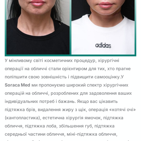
У мінливому світі косметичних процедур, хірургічні
операції на обличчі стали орієнтиром для тих, хто прагне
поліпшити свою зовнішність і підвищити самооцінку.У
Soraca Med
ми пропонуємо широкий спектр хірургічних
операцій на обличчі, розроблених для задоволення ваших
індивідуальних потреб і бажань. Якщо вас цікавить
підтяжка брів, видалення жиру з щік, операція «котячі очі»
(кантопластика), естетична хірургія ямочок, підтяжка
обличчя, підтяжка лоба, збільшення губ, підтяжка
середньої частини обличчя, міні-підтяжка обличчя,