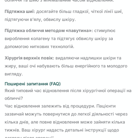
Підтяжка шиї:
досягайте більш гладкої, чіткої лінії шиї,
підтягуючи в’ялу, обвислу шкіру.
Підтяжка обличчя методом «павутина»:
стимулює
вироблення колагену та підтягує обвислу шкіру за
допомогою ниткових технологій.
Хірургія верхніх повік:
видаляючи надлишки шкіри та
жиру, ваші очі набувають більш енергійного та молодого
вигляду.
Поширені запитання (FAQ)
Який типовий час відновлення після хірургічної операції на
обличчі?
Час відновлення залежить від процедури. Пацієнти
зазвичай можуть повернутися до легкої діяльності через
кілька днів, але повне відновлення може зайняти кілька
тижнів. Ваш хірург надасть детальні інструкції щодо
догляду після операції.