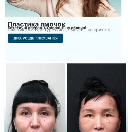
Пластика ямочок
Естетичні операції
Операції на обличчі
,
Пластика ямочок Туреччина, Ямочки – це крихітні
заглиблення на щоках
ДИВ. РОЗДІЛ "ЛІКУВАННЯ