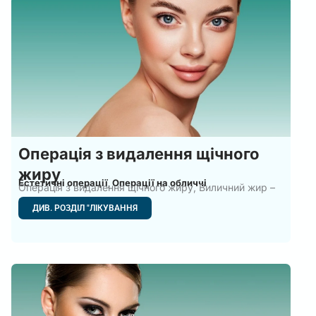
Операція з видалення щічного
жиру
Естетичні операції
Операції на обличчі
,
Операція з видалення щічного жиру, Виличний жир –
це шар
ДИВ. РОЗДІЛ "ЛІКУВАННЯ