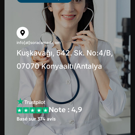
info[at]soracamed.com
Kuşkavağı, 542. Sk. No:4/B,
07070 Konyaaltı/Antalya
Note : 4,9
Basé sur 374 avis