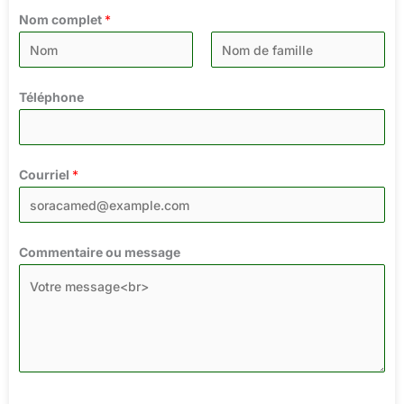
Nom complet
*
P
D
r
Téléphone
e
e
r
m
n
i
i
Courriel
*
e
e
r
r
Commentaire ou message