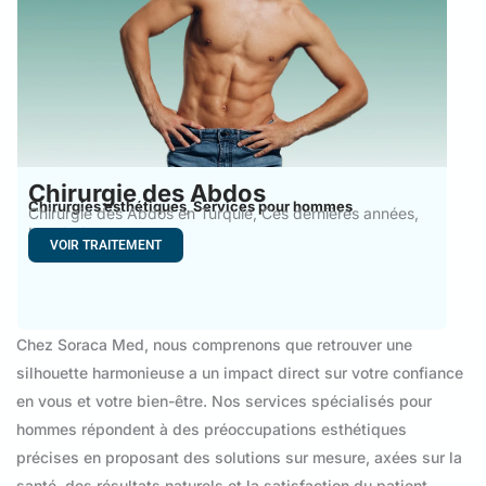
Chirurgie des Abdos
Chirurgies esthétiques
Services pour hommes
,
Chirurgie des Abdos en Turquie, Ces dernières années,
Istanbul et
VOIR TRAITEMENT
Chez Soraca Med, nous comprenons que retrouver une
silhouette harmonieuse a un impact direct sur votre confiance
en vous et votre bien-être. Nos services spécialisés pour
hommes répondent à des préoccupations esthétiques
précises en proposant des solutions sur mesure, axées sur la
santé, des résultats naturels et la satisfaction du patient.