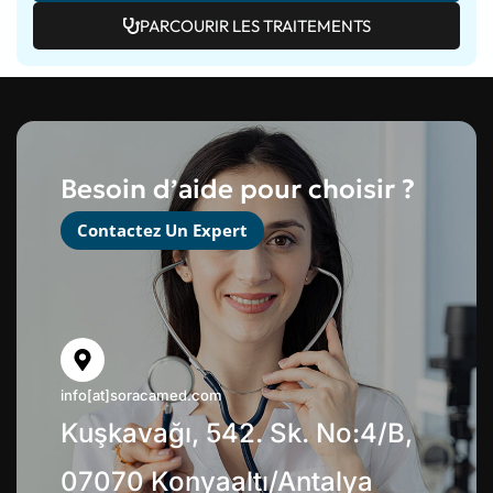
PARCOURIR LES TRAITEMENTS
Besoin d’aide pour choisir ?
Contactez Un Expert
info[at]soracamed.com
Kuşkavağı, 542. Sk. No:4/B,
07070 Konyaaltı/Antalya