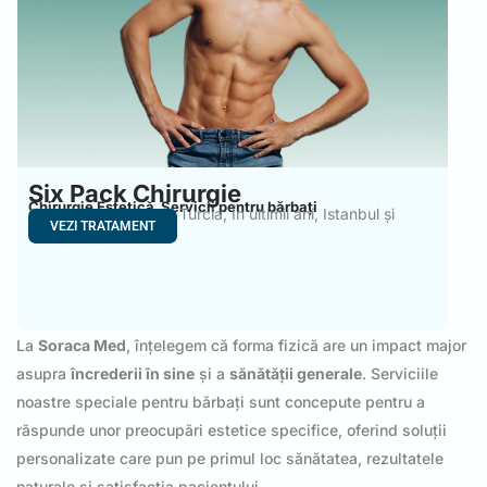
Six Pack Chirurgie
Chirurgie Estetică
Servicii pentru bărbați
,
Chirurgia Six Pack în Turcia, În ultimii ani, Istanbul și
VEZI TRATAMENT
La
Soraca Med
, înțelegem că forma fizică are un impact major
asupra
încrederii în sine
și a
sănătății generale
. Serviciile
noastre speciale pentru bărbați sunt concepute pentru a
răspunde unor preocupări estetice specifice, oferind soluții
personalizate care pun pe primul loc sănătatea, rezultatele
naturale și satisfacția pacientului.