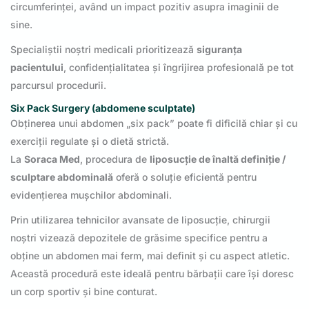
circumferinței, având un impact pozitiv asupra imaginii de
sine.
Specialiștii noștri medicali prioritizează
siguranța
pacientului
, confidențialitatea și îngrijirea profesională pe tot
parcursul procedurii.
Six Pack Surgery (abdomene sculptate)
Obținerea unui abdomen „six pack” poate fi dificilă chiar și cu
exerciții regulate și o dietă strictă.
La
Soraca Med
, procedura de
liposucție de înaltă definiție /
sculptare abdominală
oferă o soluție eficientă pentru
evidențierea mușchilor abdominali.
Prin utilizarea tehnicilor avansate de liposucție, chirurgii
noștri vizează depozitele de grăsime specifice pentru a
obține un abdomen mai ferm, mai definit și cu aspect atletic.
Această procedură este ideală pentru bărbații care își doresc
un corp sportiv și bine conturat.