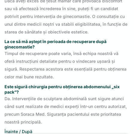
Dacă aveți exces de țesut mamar care provoacă disconfort
sau vă afectează încrederea în sine, puteți fi un candidat
potrivit pentru intervenția de ginecomastie. O consultație cu
unul dintre medicii noștri va stabili eligibilitatea, în funcție de
starea de sănătate și obiectivele estetice.
La ce să mă aștept în perioada de recuperare după
ginecomastie?
Timpul de recuperare poate varia, însă echipa noastră vă
oferă instrucțiuni detaliate pentru o vindecare ușoară și
sigură. Respectarea acestora este esențială pentru obținerea
celor mai bune rezultate.
Este sigură chirurgia pentru obținerea abdomenului „six
pack”?
Da. Intervențiile de sculptare abdominală sunt sigure atunci
când sunt realizate de medici experți într-un centru autorizat,
precum Soraca Med. Siguranța pacientului este prioritatea
noastră principală.
Înainte / După