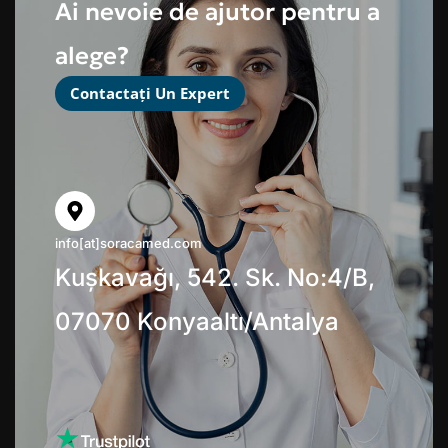
Ai nevoie de ajutor pentru a
alege?
Contactați Un Expert
info[at]soracamed.com
Kuşkavağı, 542. Sk. No:4/B,
07070 Konyaaltı/Antalya