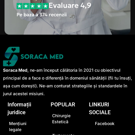
Evaluare 4,9
Pe baza a 374 recenzii
Soraca Med
, ne-am început călătoria în 2021 cu obiectivul
principal de a face o diferență în domeniul sănătății (fii tu însuți,
așa cum dorești). Ne-am conturat strategiile și standardele în
jurul acestei misiuni.
Informații
POPULAR
LINKURI
juridice
SOCIALE
Chirurgie
Estetică
Mențiuni
Facebook
legale