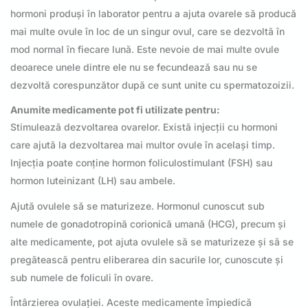
hormoni produși în laborator pentru a ajuta ovarele să producă
mai multe ovule în loc de un singur ovul, care se dezvoltă în
mod normal în fiecare lună. Este nevoie de mai multe ovule
deoarece unele dintre ele nu se fecundează sau nu se
dezvoltă corespunzător după ce sunt unite cu spermatozoizii.
Anumite medicamente pot fi utilizate pentru:
Stimulează dezvoltarea ovarelor. Există injecții cu hormoni
care ajută la dezvoltarea mai multor ovule în același timp.
Injecția poate conține hormon foliculostimulant (FSH) sau
hormon luteinizant (LH) sau ambele.
Ajută ovulele să se maturizeze. Hormonul cunoscut sub
numele de gonadotropină corionică umană (HCG), precum și
alte medicamente, pot ajuta ovulele să se maturizeze și să se
pregătească pentru eliberarea din sacurile lor, cunoscute și
sub numele de foliculi în ovare.
Întârzierea ovulației. Aceste medicamente împiedică