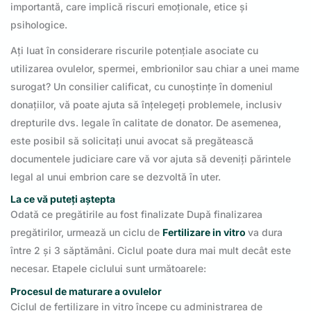
importantă, care implică riscuri emoționale, etice și
psihologice.
Ați luat în considerare riscurile potențiale asociate cu
utilizarea ovulelor, spermei, embrionilor sau chiar a unei mame
surogat? Un consilier calificat, cu cunoștințe în domeniul
donațiilor, vă poate ajuta să înțelegeți problemele, inclusiv
drepturile dvs. legale în calitate de donator. De asemenea,
este posibil să solicitați unui avocat să pregătească
documentele judiciare care vă vor ajuta să deveniți părintele
legal al unui embrion care se dezvoltă în uter.
La ce vă puteți aștepta
Odată ce pregătirile au fost finalizate După finalizarea
pregătirilor, urmează un ciclu de
Fertilizare in vitro
va dura
între 2 și 3 săptămâni. Ciclul poate dura mai mult decât este
necesar. Etapele ciclului sunt următoarele:
Procesul de maturare a ovulelor
Ciclul de fertilizare in vitro începe cu administrarea de