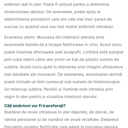
embrion real în uter. Poate fi utilizat pentru a determina
dimensiunea uterului. De asemenea, poate ajuta la
determinarea procedurii care are cele mai mari șanse de
succes cu ajutorul unui sau mai multor embrioni introduși.
Examenul uterin. Mucoasa din interiorul uterului este
examinată înainte de a începe fertilizarea in vitro. Acest lucru
poate însemna efectuarea unei ecografii. Lichidul este pompat
prin colul uterin către uter printr-un tub de plastic extrem de
subțire. Acest lucru ajută la obținerea unor imagini ultrasonice
mai detaliate ale mucoasei. De asemenea, examinarea uterină
poate include un test cunoscut sub numele de histeroscopie.
Un telescop subțire, flexibil și iluminat este introdus prin
vagin în uter pentru a vizualiza interiorul uterului.
Câți embrioni vor fi transferați?
Numărul de ovule introduse în uter depinde, de obicei, de
vârsta persoanei și de numărul de ovule recoltate. Deoarece
frecvența ovulelor fertilizate care aderă la mucoasa uterului