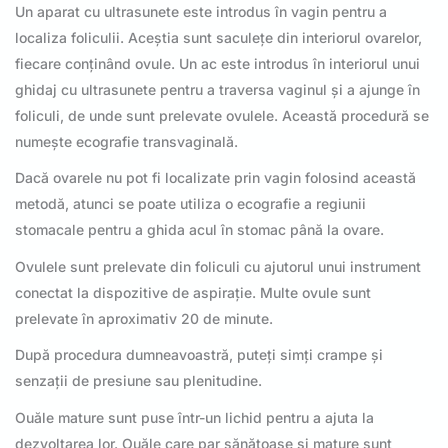
Un aparat cu ultrasunete este introdus în vagin pentru a
localiza foliculii. Aceștia sunt saculețe din interiorul ovarelor,
fiecare conținând ovule. Un ac este introdus în interiorul unui
ghidaj cu ultrasunete pentru a traversa vaginul și a ajunge în
foliculi, de unde sunt prelevate ovulele. Această procedură se
numește ecografie transvaginală.
Dacă ovarele nu pot fi localizate prin vagin folosind această
metodă, atunci se poate utiliza o ecografie a regiunii
stomacale pentru a ghida acul în stomac până la ovare.
Ovulele sunt prelevate din foliculi cu ajutorul unui instrument
conectat la dispozitive de aspirație. Multe ovule sunt
prelevate în aproximativ 20 de minute.
După procedura dumneavoastră, puteți simți crampe și
senzații de presiune sau plenitudine.
Ouăle mature sunt puse într-un lichid pentru a ajuta la
dezvoltarea lor. Ouăle care par sănătoase și mature sunt