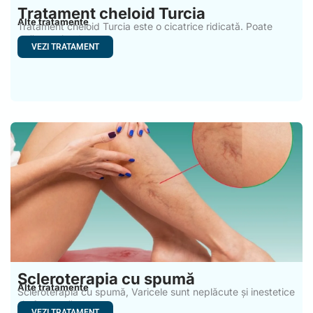
Tratament cheloid Turcia
Alte tratamente
Tratament cheloid Turcia este o cicatrice ridicată. Poate
apărea oriunde
VEZI TRATAMENT
Scleroterapia cu spumă
Alte tratamente
Scleroterapia cu spumă, Varicele sunt neplăcute și inestetice
și afectează
VEZI TRATAMENT