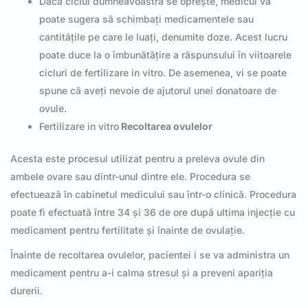
Dacă ciclul dumneavoastră se oprește, medicul vă
poate sugera să schimbați medicamentele sau
cantitățile pe care le luați, denumite doze. Acest lucru
poate duce la o îmbunătățire a răspunsului în viitoarele
cicluri de fertilizare in vitro. De asemenea, vi se poate
spune că aveți nevoie de ajutorul unei donatoare de
ovule.
Fertilizare in vitro
Recoltarea ovulelor
Acesta este procesul utilizat pentru a preleva ovule din
ambele ovare sau dintr-unul dintre ele. Procedura se
efectuează în cabinetul medicului sau într-o clinică. Procedura
poate fi efectuată între 34 și 36 de ore după ultima injecție cu
medicament pentru fertilitate și înainte de ovulație.
Înainte de recoltarea ovulelor, pacientei i se va administra un
medicament pentru a-i calma stresul și a preveni apariția
durerii.