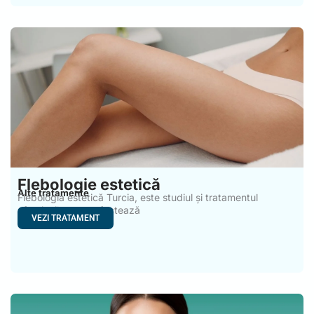
Flebologie estetică
Alte tratamente
Flebologia estetică Turcia, este studiul și tratamentul
afecțiunilor care afectează
VEZI TRATAMENT