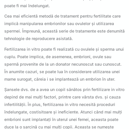
poate fi mai îndelungat.
Cea mai eficientă metodă de tratament pentru fertilitate care
implică manipularea embrionilor sau ovulelor și utilizarea
spermei. Împreună, această serie de tratamente este denumită
tehnologie de reproducere asistată.
Fertilizarea in vitro poate fi realizată cu ovulele și sperma unui
cuplu. Poate implica, de asemenea, embrioni, ovule sau
spermă provenite de la un donator necunoscut sau cunoscut.
În anumite cazuri, se poate lua în considerare utilizarea unei
mame surogat, căreia i se implantează un embrion în uter.
Șansele dvs. de a avea un copil sănătos prin fertilizare in vitro
depind de mai mulți factori, printre care vârsta dvs. și cauza
infertilității. În plus, fertilizarea in vitro necesită proceduri
îndelungate, costisitoare și ineficiente. Atunci când mai mulți
embrioni sunt implantați în uterul unei femei, aceasta poate
duce la o sarcină cu mai mulți copii. Aceasta se numește