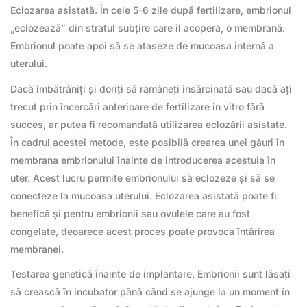
Eclozarea asistată. În cele 5-6 zile după fertilizare, embrionul
„eclozează” din stratul subțire care îl acoperă, o membrană.
Embrionul poate apoi să se atașeze de mucoasa internă a
uterului.
Dacă îmbătrâniți și doriți să rămâneți însărcinată sau dacă ați
trecut prin încercări anterioare de fertilizare in vitro fără
succes, ar putea fi recomandată utilizarea eclozării asistate.
În cadrul acestei metode, este posibilă crearea unei găuri în
membrana embrionului înainte de introducerea acestuia în
uter. Acest lucru permite embrionului să eclozeze și să se
conecteze la mucoasa uterului. Eclozarea asistată poate fi
benefică și pentru embrionii sau ovulele care au fost
congelate, deoarece acest proces poate provoca întărirea
membranei.
Testarea genetică înainte de implantare. Embrionii sunt lăsați
să crească în incubator până când se ajunge la un moment în