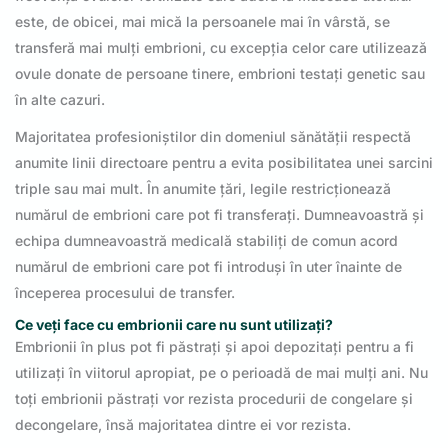
este, de obicei, mai mică la persoanele mai în vârstă, se
transferă mai mulți embrioni, cu excepția celor care utilizează
ovule donate de persoane tinere, embrioni testați genetic sau
în alte cazuri.
Majoritatea profesioniștilor din domeniul sănătății respectă
anumite linii directoare pentru a evita posibilitatea unei sarcini
triple sau mai mult. În anumite țări, legile restricționează
numărul de embrioni care pot fi transferați. Dumneavoastră și
echipa dumneavoastră medicală stabiliți de comun acord
numărul de embrioni care pot fi introduși în uter înainte de
începerea procesului de transfer.
Ce veți face cu embrionii care nu sunt utilizați?
Embrionii în plus pot fi păstrați și apoi depozitați pentru a fi
utilizați în viitorul apropiat, pe o perioadă de mai mulți ani. Nu
toți embrionii păstrați vor rezista procedurii de congelare și
decongelare, însă majoritatea dintre ei vor rezista.