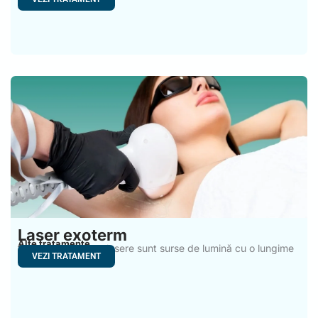
Laser exoterm
Alte tratamente
Laserele exoterme lasere sunt surse de lumină cu o lungime
VEZI TRATAMENT