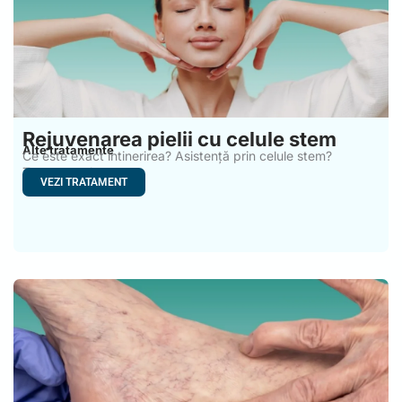
Rejuvenarea pielii cu celule stem
Alte tratamente
Ce este exact întinerirea? Asistență prin celule stem?
Tratamentele pentru
VEZI TRATAMENT