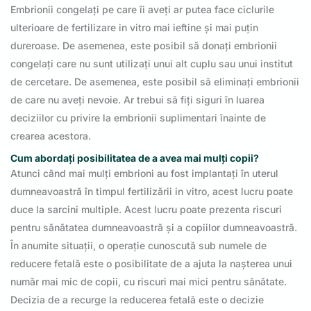
Embrionii congelați pe care îi aveți ar putea face ciclurile
ulterioare de fertilizare in vitro mai ieftine și mai puțin
dureroase. De asemenea, este posibil să donați embrionii
congelați care nu sunt utilizați unui alt cuplu sau unui institut
de cercetare. De asemenea, este posibil să eliminați embrionii
de care nu aveți nevoie. Ar trebui să fiți siguri în luarea
deciziilor cu privire la embrionii suplimentari înainte de
crearea acestora.
Cum abordați posibilitatea de a avea mai mulți copii?
Atunci când mai mulți embrioni au fost implantați în uterul
dumneavoastră în timpul fertilizării in vitro, acest lucru poate
duce la sarcini multiple. Acest lucru poate prezenta riscuri
pentru sănătatea dumneavoastră și a copiilor dumneavoastră.
În anumite situații, o operație cunoscută sub numele de
reducere fetală este o posibilitate de a ajuta la nașterea unui
număr mai mic de copii, cu riscuri mai mici pentru sănătate.
Decizia de a recurge la reducerea fetală este o decizie