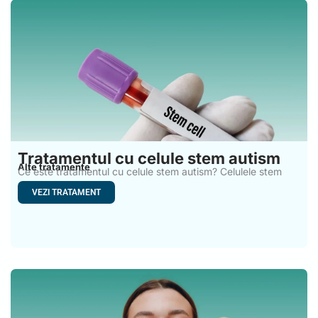
Tratamentul cu celule stem autism
Alte tratamente
Ce este tratamentul cu celule stem autism? Celulele stem
sunt
VEZI TRATAMENT