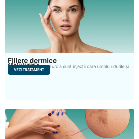
Fillere dermice
Alte tratamente
Fillerele dermice din Turcia sunt injecții care umplu ridurile și
VEZI TRATAMENT