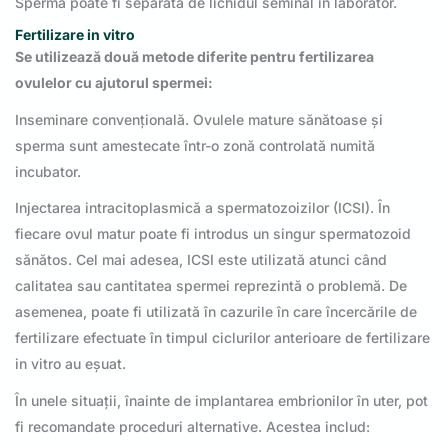
Sperma poate fi separată de lichidul seminal în laborator.
Fertilizare in vitro
Se utilizează două metode diferite pentru fertilizarea
ovulelor cu ajutorul spermei:
Inseminare convențională. Ovulele mature sănătoase și
sperma sunt amestecate într-o zonă controlată numită
incubator.
Injectarea intracitoplasmică a spermatozoizilor (ICSI). În
fiecare ovul matur poate fi introdus un singur spermatozoid
sănătos. Cel mai adesea, ICSI este utilizată atunci când
calitatea sau cantitatea spermei reprezintă o problemă. De
asemenea, poate fi utilizată în cazurile în care încercările de
fertilizare efectuate în timpul ciclurilor anterioare de fertilizare
in vitro au eșuat.
În unele situații, înainte de implantarea embrionilor în uter, pot
fi recomandate proceduri alternative. Acestea includ: