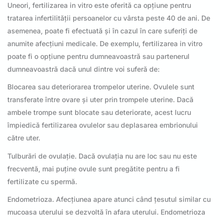
Uneori, fertilizarea in vitro este oferită ca opțiune pentru
tratarea infertilității persoanelor cu vârsta peste 40 de ani. De
asemenea, poate fi efectuată și în cazul în care suferiți de
anumite afecțiuni medicale. De exemplu, fertilizarea in vitro
poate fi o opțiune pentru dumneavoastră sau partenerul
dumneavoastră dacă unul dintre voi suferă de:
Blocarea sau deteriorarea trompelor uterine. Ovulele sunt
transferate între ovare și uter prin trompele uterine. Dacă
ambele trompe sunt blocate sau deteriorate, acest lucru
împiedică fertilizarea ovulelor sau deplasarea embrionului
către uter.
Tulburări de ovulație. Dacă ovulația nu are loc sau nu este
frecventă, mai puține ovule sunt pregătite pentru a fi
fertilizate cu spermă.
Endometrioza. Afecțiunea apare atunci când țesutul similar cu
mucoasa uterului se dezvoltă în afara uterului. Endometrioza