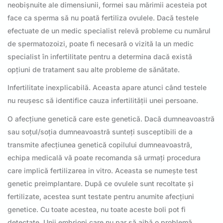
neobișnuite ale dimensiunii, formei sau mărimii acesteia pot
face ca sperma să nu poată fertiliza ovulele. Dacă testele
efectuate de un medic specialist relevă probleme cu numărul
de spermatozoizi, poate fi necesară o vizită la un medic
specialist în infertilitate pentru a determina dacă există
opțiuni de tratament sau alte probleme de sănătate.
Infertilitate inexplicabilă. Aceasta apare atunci când testele
nu reușesc să identifice cauza infertilității unei persoane.
O afecțiune genetică care este genetică. Dacă dumneavoastră
sau soțul/soția dumneavoastră sunteți susceptibili de a
transmite afecțiunea genetică copilului dumneavoastră,
echipa medicală vă poate recomanda să urmați procedura
care implică fertilizarea in vitro. Aceasta se numește test
genetic preimplantare. După ce ovulele sunt recoltate și
fertilizate, acestea sunt testate pentru anumite afecțiuni
genetice. Cu toate acestea, nu toate aceste boli pot fi
detectate. Unii embrioni care nu par să aibă o problemă