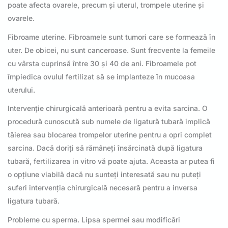
poate afecta ovarele, precum și uterul, trompele uterine și
ovarele.
Fibroame uterine. Fibroamele sunt tumori care se formează în
uter. De obicei, nu sunt canceroase. Sunt frecvente la femeile
cu vârsta cuprinsă între 30 și 40 de ani. Fibroamele pot
împiedica ovulul fertilizat să se implanteze în mucoasa
uterului.
Intervenție chirurgicală anterioară pentru a evita sarcina. O
procedură cunoscută sub numele de ligatură tubară implică
tăierea sau blocarea trompelor uterine pentru a opri complet
sarcina. Dacă doriți să rămâneți însărcinată după ligatura
tubară, fertilizarea in vitro vă poate ajuta. Aceasta ar putea fi
o opțiune viabilă dacă nu sunteți interesată sau nu puteți
suferi intervenția chirurgicală necesară pentru a inversa
ligatura tubară.
Probleme cu sperma. Lipsa spermei sau modificări