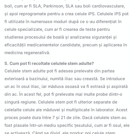
boli, cum ar fi SLA, Parkinson, SLA sau boli cardiovasculare,
și apoi reprogramate pentru a crea celule iPS. Celulele iPS pot
fi utilizate în numeroase moduri după ce s-au diferențiat în
celule specializate, cum ar fi crearea de teste pentru
studierea procesului de boală și analizarea siguranței și
eficacității medicamentelor candidate, precum și aplicarea în
medicina regenerativă.
5. Cum pot fi recoltate celulele stem adulte?
Celulele stem adulte pot fi adesea prelevate din partea
exterioară a bazinului, numită iliac sau creastă. Se introduce
un ac în osul iliac, iar măduva osoasă va fi extrasă și aspirată
din ac. În acest fel, pot fi prelevate mai multe probe dintr-o
singură regiune. Celulele stem pot fi ulterior separate de
celelalte celule ale măduvei și multiplicate în laborator. Acest
proces poate dura între 7 și 21 de zile. Dacă celulele stem au
fost plasate într-un mediu specific țesutului, cum ar fi osul, ele
se activează. Când se divid, ele produc noi celule stem,