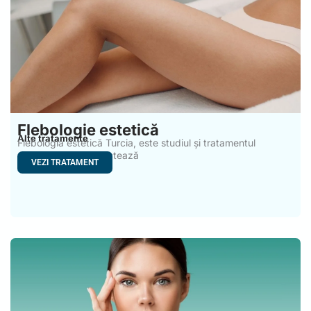
Flebologie estetică
Alte tratamente
Flebologia estetică Turcia, este studiul și tratamentul
afecțiunilor care afectează
VEZI TRATAMENT