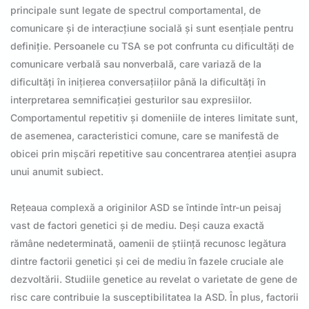
principale sunt legate de spectrul comportamental, de
comunicare și de interacțiune socială și sunt esențiale pentru
definiție. Persoanele cu TSA se pot confrunta cu dificultăți de
comunicare verbală sau nonverbală, care variază de la
dificultăți în inițierea conversațiilor până la dificultăți în
interpretarea semnificației gesturilor sau expresiilor.
Comportamentul repetitiv și domeniile de interes limitate sunt,
de asemenea, caracteristici comune, care se manifestă de
obicei prin mișcări repetitive sau concentrarea atenției asupra
unui anumit subiect.
Rețeaua complexă a originilor ASD se întinde într-un peisaj
vast de factori genetici și de mediu. Deși cauza exactă
rămâne nedeterminată, oamenii de știință recunosc legătura
dintre factorii genetici și cei de mediu în fazele cruciale ale
dezvoltării. Studiile genetice au revelat o varietate de gene de
risc care contribuie la susceptibilitatea la ASD. În plus, factorii