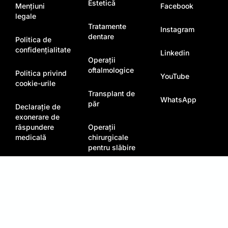
Estetică
Mențiuni
Facebook
legale
Tratamente
Instagram
dentare
Politica de
confidențialitate
Linkedin
Operații
oftalmologice
Politica privind
YouTube
cookie-urile
Transplant de
WhatsApp
păr
Declarație de
exonerare de
răspundere
Operații
medicală
chirurgicale
pentru slăbire
Asigurare
pentru
complicații r
Drepturi de autor © 2026
Soraca Med
. Toate
Soraca Health
drepturile rezervate.
Travel 16615