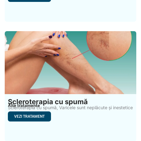
Scleroterapia cu spumă
Alte tratamente
Scleroterapia cu spumă, Varicele sunt neplăcute și inestetice
și afectează
VEZI TRATAMENT