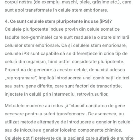
corpul nostru (de exemplu, mușchi, piele, grăsime etc.), care
sunt apoi transformate în celule stem embrionare.
4. Ce sunt celulele stem pluripotente induse (iPS)?
Celulele pluripotente induse provin din celule somatice
(adulte non-germinale) care sunt readuse la o stare similară
celulelor stem embrionare. Ca și celulele stem embrionare,
celulele iPS sunt capabile să se diferențieze în orice tip de
celulă din organism, fiind astfel considerate pluripotente.
Procedura de generare a acestor celule, denumită adesea
„reprogramare”, implică introducerea unei combinații de trei
sau patru gene diferite, care sunt factori de transcripție,
injectate în celulă prin intermediul retrovirusurilor.
Metodele moderne au redus și înlocuit cantitatea de gene
necesare pentru a suferi transformarea. De asemenea, au
utilizat metode alternative de introducere a genelor în celule
sau de înlocuire a genelor folosind componente chimice.
Celulele pot fi prelevate de la pacienți care suferă de anumite