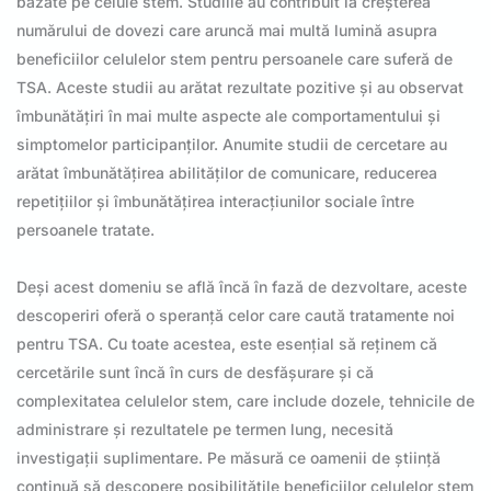
bazate pe celule stem. Studiile au contribuit la creșterea
numărului de dovezi care aruncă mai multă lumină asupra
beneficiilor celulelor stem pentru persoanele care suferă de
TSA. Aceste studii au arătat rezultate pozitive și au observat
îmbunătățiri în mai multe aspecte ale comportamentului și
simptomelor participanților. Anumite studii de cercetare au
arătat îmbunătățirea abilităților de comunicare, reducerea
repetițiilor și îmbunătățirea interacțiunilor sociale între
persoanele tratate.
Deși acest domeniu se află încă în fază de dezvoltare, aceste
descoperiri oferă o speranță celor care caută tratamente noi
pentru TSA. Cu toate acestea, este esențial să reținem că
cercetările sunt încă în curs de desfășurare și că
complexitatea celulelor stem, care include dozele, tehnicile de
administrare și rezultatele pe termen lung, necesită
investigații suplimentare. Pe măsură ce oamenii de știință
continuă să descopere posibilitățile beneficiilor celulelor stem