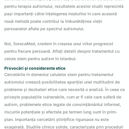
pentru terapia autismului, rezultatele acestor studii reprezintă
pași importanți către înțelegerea modurilor în care această
nouă metodă poate contribui la îmbunătățirea vieții
persoanelor aflate pe spectrul autismului.
Noi, SoracaMed, credem în crearea unui viitor progresist
pentru fiecare persoană. Aflați detalii despre tratamentul cu
celule stem pentru autism în Istanbul.
Provocări și considerente etice
Cercetările în domeniul celulelor stem pentru tratamentul
autismului creează posibilitatea apariției unei multitudini de
probleme și dezbateri etice care necesită o analiză. În ceea ce
privește populațiile vulnerabile, cum ar fi cele care suferă de
autism, problemele etice legate de consimțământul informat,
riscurile potențiale și efectele pe termen lung sunt în prim-
plan. Importanța cercetării științifice riguroase nu este
exagerată. Studiile clinice solide, caracterizate prin proceduri