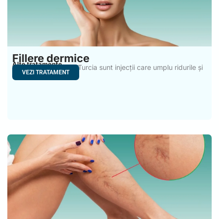
Fillere dermice
Alte tratamente
Fillerele dermice din Turcia sunt injecții care umplu ridurile și
VEZI TRATAMENT