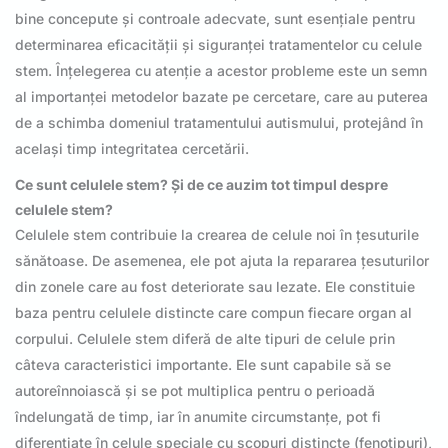
bine concepute și controale adecvate, sunt esențiale pentru
determinarea eficacității și siguranței tratamentelor cu celule
stem. Înțelegerea cu atenție a acestor probleme este un semn
al importanței metodelor bazate pe cercetare, care au puterea
de a schimba domeniul tratamentului autismului, protejând în
același timp integritatea cercetării.
Ce sunt celulele stem? Și de ce auzim tot timpul despre
celulele stem?
Celulele stem contribuie la crearea de celule noi în țesuturile
sănătoase. De asemenea, ele pot ajuta la repararea țesuturilor
din zonele care au fost deteriorate sau lezate. Ele constituie
baza pentru celulele distincte care compun fiecare organ al
corpului. Celulele stem diferă de alte tipuri de celule prin
câteva caracteristici importante. Ele sunt capabile să se
autoreînnoiască și se pot multiplica pentru o perioadă
îndelungată de timp, iar în anumite circumstanțe, pot fi
diferențiate în celule speciale cu scopuri distincte (fenotipuri),