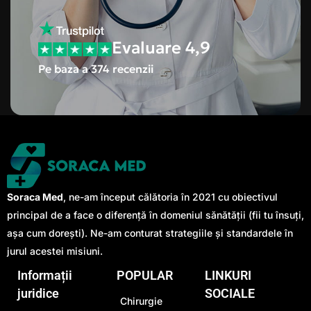
Evaluare 4,9
Pe baza a 374 recenzii
Soraca Med
, ne-am început călătoria în 2021 cu obiectivul
principal de a face o diferență în domeniul sănătății (fii tu însuți,
așa cum dorești). Ne-am conturat strategiile și standardele în
jurul acestei misiuni.
Informații
POPULAR
LINKURI
juridice
SOCIALE
Chirurgie