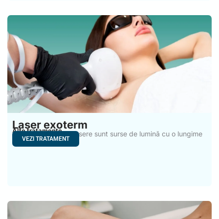
Laser exoterm
Alte tratamente
Laserele exoterme lasere sunt surse de lumină cu o lungime
VEZI TRATAMENT