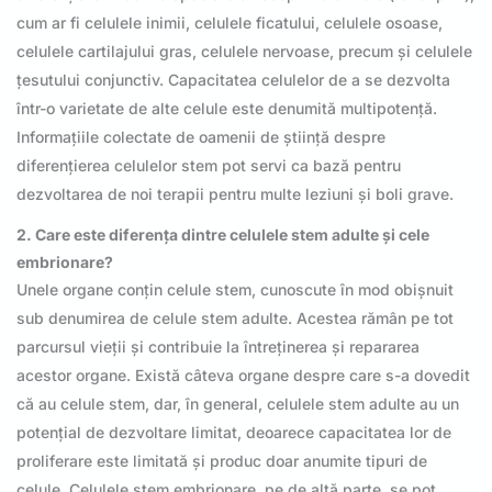
cum ar fi celulele inimii, celulele ficatului, celulele osoase,
celulele cartilajului gras, celulele nervoase, precum și celulele
țesutului conjunctiv. Capacitatea celulelor de a se dezvolta
într-o varietate de alte celule este denumită multipotență.
Informațiile colectate de oamenii de știință despre
diferențierea celulelor stem pot servi ca bază pentru
dezvoltarea de noi terapii pentru multe leziuni și boli grave.
2. Care este diferența dintre celulele stem adulte și cele
embrionare?
Unele organe conțin celule stem, cunoscute în mod obișnuit
sub denumirea de celule stem adulte. Acestea rămân pe tot
parcursul vieții și contribuie la întreținerea și repararea
acestor organe. Există câteva organe despre care s-a dovedit
că au celule stem, dar, în general, celulele stem adulte au un
potențial de dezvoltare limitat, deoarece capacitatea lor de
proliferare este limitată și produc doar anumite tipuri de
celule. Celulele stem embrionare, pe de altă parte, se pot