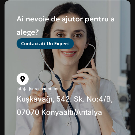
Ai nevoie de ajutor pentru a
alege?
Contactați Un Expert
info[at]soracamed.com
Kuşkavağı, 542. Sk. No:4/B,
07070 Konyaaltı/Antalya