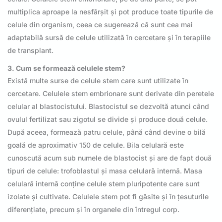
multiplica aproape la nesfârșit și pot produce toate tipurile de
celule din organism, ceea ce sugerează că sunt cea mai
adaptabilă sursă de celule utilizată în cercetare și în terapiile
de transplant.
3. Cum se formează celulele stem?
Există multe surse de celule stem care sunt utilizate în
cercetare. Celulele stem embrionare sunt derivate din peretele
celular al blastocistului. Blastocistul se dezvoltă atunci când
ovulul fertilizat sau zigotul se divide și produce două celule.
După aceea, formează patru celule, până când devine o bilă
goală de aproximativ 150 de celule. Bila celulară este
cunoscută acum sub numele de blastocist și are de fapt două
tipuri de celule: trofoblastul și masa celulară internă. Masa
celulară internă conține celule stem pluripotente care sunt
izolate și cultivate. Celulele stem pot fi găsite și în țesuturile
diferențiate, precum și în organele din întregul corp.