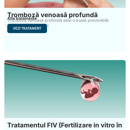
Tromboză venoasă profundă
Alte tratamente
Tromboza venoasă profundă este o boală prevenibilă
cauzată de modificări
VEZI TRATAMENT
Tratamentul FIV (Fertilizare in vitro în