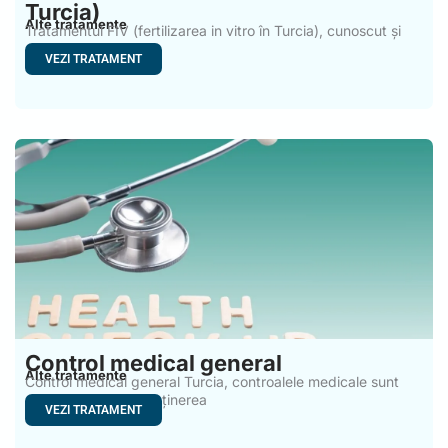
Turcia)
Alte tratamente
Tratamentul FIV (fertilizarea in vitro în Turcia), cunoscut și
sub
VEZI TRATAMENT
Control medical general
Alte tratamente
Control medical general Turcia, controalele medicale sunt
esențiale pentru menținerea
VEZI TRATAMENT