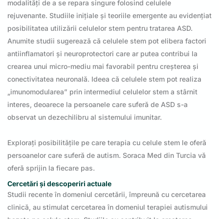
modalități de a se repara singure folosind celulele
rejuvenante. Studiile inițiale și teoriile emergente au evidențiat
posibilitatea utilizării celulelor stem pentru tratarea ASD.
Anumite studii sugerează că celulele stem pot elibera factori
antiinflamatori și neuroprotectori care ar putea contribui la
crearea unui micro-mediu mai favorabil pentru creșterea și
conectivitatea neuronală. Ideea că celulele stem pot realiza
„imunomodularea” prin intermediul celulelor stem a stârnit
interes, deoarece la persoanele care suferă de ASD s-a
observat un dezechilibru al sistemului imunitar.
Explorați posibilitățile pe care terapia cu celule stem le oferă
persoanelor care suferă de autism. Soraca Med din Turcia vă
oferă sprijin la fiecare pas.
Cercetări și descoperiri actuale
Studii recente în domeniul cercetării, împreună cu cercetarea
clinică, au stimulat cercetarea în domeniul terapiei autismului