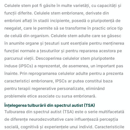
Celulele stem pot fi găsite în multe varietăți, cu capacități și
funcții diferite. Celulele stem embrionare, derivate din
embrioni aflați în stadii incipiente, posedă o pluripotență de
neegalat, care le permite să se transforme în practic orice tip
de celulă din organism. Celulele stem adulte care se găsesc
în anumite organe și țesuturi sunt esențiale pentru menținerea
funcției normale a țesuturilor și pentru repararea acestora pe
parcursul vieții. Descoperirea celulelor stem pluripotente
induse (iPSCs) a reprezentat, de asemenea, un important pas
înainte. Prin reprogramarea celulelor adulte pentru a prezenta
caracteristici embrionare, IPSCs ar putea constitui baza
pentru terapii regenerative personalizate, eliminând
problemele etice asociate cu sursa embrionară.
Înțelegerea tulburării din spectrul autist (TSA)
Tulburarea din spectrul autist (TSA) este o serie multifacetată
de diferențe neurodezvoltative care influențează percepția
socială, cognitivă și experiențele unui individ. Caracteristicile