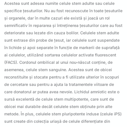
Acestea sunt adesea numite celule stem adulte sau celule
specifice țesuturilor. Nu au fost recunoscute în toate țesuturile
și organele, dar în multe cazuri ele există și joacă un rol
semnificativ în repararea și întreținerea țesuturilor care au fost
deteriorate sau lezate din cauza bolilor. Celulele stem adulte
sunt extrase din probe de țesut, iar celulele sunt suspendate
în lichide și apoi separate în funcție de markerii de suprafață
ai celulelor, utilizând sortarea celulelor activate fluorescent
(FACS). Cordonul ombilical al unui nou-născut conține, de
asemenea, celule stem sanguine. Acestea sunt de obicei
reconstituite și stocate pentru a fi utilizate ulterior în scopuri
de cercetare sau pentru a ajuta la tratamentele viitoare de
care donatorul ar putea avea nevoie. Lichidul amniotic este o
sursă excelentă de celule stem multipotente, care sunt de
obicei mai durabile decât celulele stem obținute prin alte
metode. În plus, celulele stem pluripotente induse (celule iPS)
sunt create din colecția uriașă de celule diferențiate din