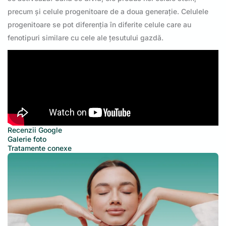
precum și celule progenitoare de a doua generație. Celulele
progenitoare se pot diferenția în diferite celule care au
fenotipuri similare cu cele ale țesutului gazdă.
Recenzii Google
Galerie foto
Tratamente conexe