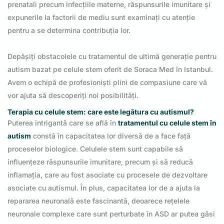
prenatali precum infecțiile materne, răspunsurile imunitare și
expunerile la factorii de mediu sunt examinați cu atenție
pentru a se determina contribuția lor.
Depășiți obstacolele cu tratamentul de ultimă generație pentru
autism bazat pe celule stem oferit de Soraca Med în Istanbul.
Avem o echipă de profesioniști plini de compasiune care vă
vor ajuta să descoperiți noi posibilități.
Terapia cu celule stem: care este legătura cu autismul?
Puterea intrigantă care se află în
tratamentul cu celule stem în
autism
constă în capacitatea lor diversă de a face față
proceselor biologice. Celulele stem sunt capabile să
influențeze răspunsurile imunitare, precum și să reducă
inflamația, care au fost asociate cu procesele de dezvoltare
asociate cu autismul. În plus, capacitatea lor de a ajuta la
repararea neuronală este fascinantă, deoarece rețelele
neuronale complexe care sunt perturbate în ASD ar putea găsi