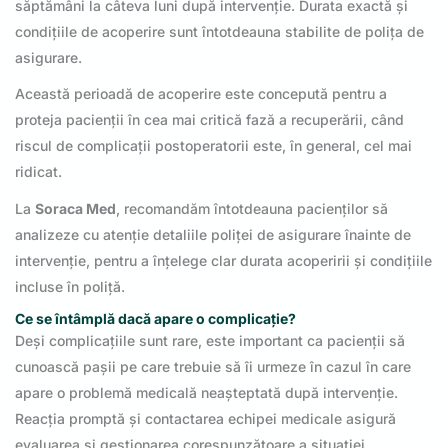
săptămâni la câteva luni după intervenție. Durata exactă și
condițiile de acoperire sunt întotdeauna stabilite de polița de
asigurare.
Această perioadă de acoperire este concepută pentru a
proteja pacienții în cea mai critică fază a recuperării, când
riscul de complicații postoperatorii este, în general, cel mai
ridicat.
La
Soraca Med
, recomandăm întotdeauna pacienților să
analizeze cu atenție detaliile poliței de asigurare înainte de
intervenție, pentru a înțelege clar durata acoperirii și condițiile
incluse în poliță.
Ce se întâmplă dacă apare o complicație?
Deși complicațiile sunt rare, este important ca pacienții să
cunoască pașii pe care trebuie să îi urmeze în cazul în care
apare o problemă medicală neașteptată după intervenție.
Reacția promptă și contactarea echipei medicale asigură
evaluarea și gestionarea corespunzătoare a situației.