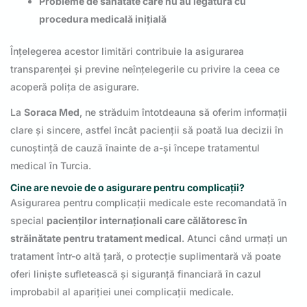
Probleme de sănătate care nu au legătură cu
procedura medicală inițială
Înțelegerea acestor limitări contribuie la asigurarea
transparenței și previne neînțelegerile cu privire la ceea ce
acoperă polița de asigurare.
La
Soraca Med
, ne străduim întotdeauna să oferim informații
clare și sincere, astfel încât pacienții să poată lua decizii în
cunoștință de cauză înainte de a-și începe tratamentul
medical în Turcia.
Cine are nevoie de o asigurare pentru complicații?
Asigurarea pentru complicații medicale este recomandată în
special
pacienților internaționali care călătoresc în
străinătate pentru tratament medical
. Atunci când urmați un
tratament într-o altă țară, o protecție suplimentară vă poate
oferi liniște sufletească și siguranță financiară în cazul
improbabil al apariției unei complicații medicale.