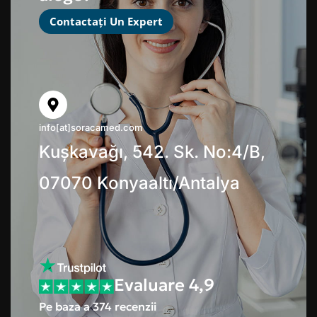
Contactați Un Expert
info[at]soracamed.com
Kuşkavağı, 542. Sk. No:4/B,
07070 Konyaaltı/Antalya
Evaluare 4,9
Pe baza a 374 recenzii