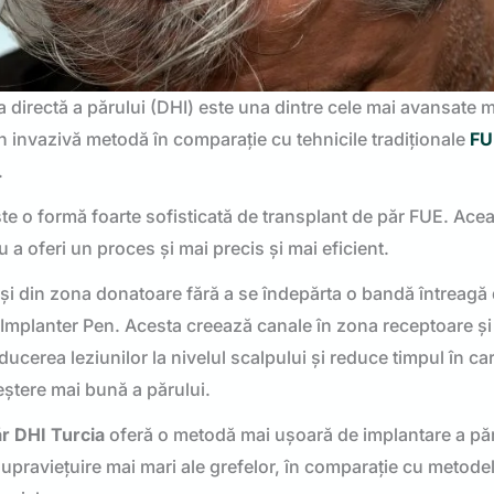
a directă a părului (DHI) este una dintre cele mai avansate
in invazivă metodă în comparație cu tehnicile tradiționale
FU
.
te o formă foarte sofisticată de transplant de păr FUE. Ace
 a oferi un proces și mai precis și mai eficient.
rași din zona donatoare fără a se îndepărta o bandă întreagă 
hoi Implanter Pen. Acesta creează canale în zona receptoare și
educerea leziunilor la nivelul scalpului și reduce timpul în ca
eștere mai bună a părului.
r DHI Turcia
oferă o metodă mai ușoară de implantare a păr
supraviețuire mai mari ale grefelor, în comparație cu metode