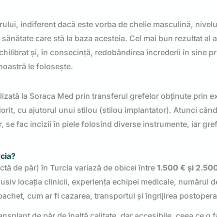
rului, indiferent dacă este vorba de chelie masculină, nivel
 sănătate care stă la baza acesteia. Cel mai bun rezultat al 
ilibrat și, în consecință, redobândirea încrederii în sine pr
noastră le folosește.
izată la Soraca Med prin transferul grefelor obținute prin e
orit, cu ajutorul unui stilou (stilou implantator). Atunci cân
se fac incizii în piele folosind diverse instrumente, iar gre
rcia?
tă de păr) în Turcia variază de obicei între
1.500 € și 2.50
clusiv locația clinicii, experiența echipei medicale, numărul d
pachet, cum ar fi cazarea, transportul și îngrijirea postopera
nsplant de păr de înaltă calitate, dar accesibile, ceea ce o 