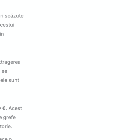
uri scăzute
acestui
in
xtragerea
d se
fele sunt
0 €
. Acest
e grefe
torie.
face o