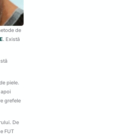
 metode de
E
. Există
astă
de piele.
 apoi
re grefele
ului. De
le FUT