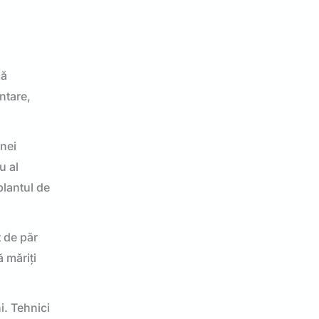
că
ntare,
unei
u al
plantul de
t de păr
 măriți
i. Tehnici