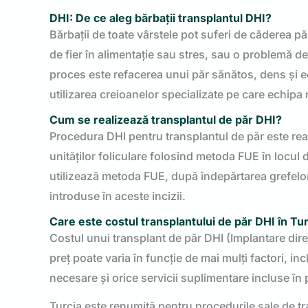
DHI: De ce aleg bărbații transplantul DHI?
Bărbații de toate vârstele pot suferi de căderea pă
de fier în alimentație sau stres, sau o problemă de
proces este refacerea unui păr sănătos, dens și ech
utilizarea creioanelor specializate pe care echipa 
Cum se realizează transplantul de păr DHI?
Procedura DHI pentru transplantul de păr este real
unităților foliculare folosind metoda FUE în locul d
utilizează metoda FUE, după îndepărtarea grefelor, 
introduse în aceste incizii.
Care este costul transplantului de păr DHI în Tu
Costul unui transplant de păr DHI (Implantare direc
preț poate varia în funcție de mai mulți factori, in
necesare și orice servicii suplimentare incluse în 
Turcia este renumită pentru procedurile sale de tra