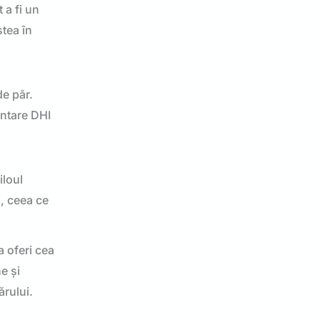
 a fi un
stea în
de păr.
antare DHI
iloul
u, ceea ce
a oferi cea
e și
ărului.