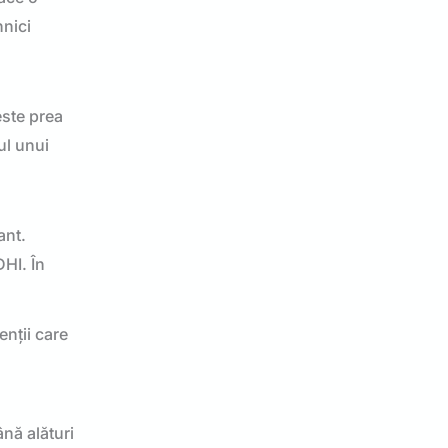
hnici
este prea
ul unui
ant.
DHI. În
enții care
ână alături