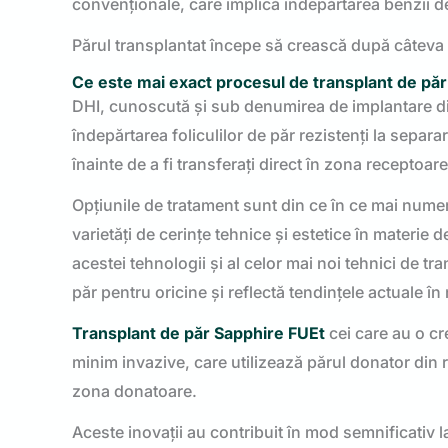
convenționale, care implică îndepărtarea benzii de
Părul transplantat începe să crească după câteva lu
Ce este mai exact procesul de transplant de păr
DHI, cunoscută și sub denumirea de implantare dir
îndepărtarea foliculilor de păr rezistenți la separa
înainte de a fi transferați direct în zona receptoare
Opțiunile de tratament sunt din ce în ce mai nume
varietăți de cerințe tehnice și estetice în materie
acestei tehnologii și al celor mai noi tehnici de t
păr pentru oricine și reflectă tendințele actuale în
Transplant de păr Sapphire FUE
t
cei care au o cr
minim invazive, care utilizează părul donator din 
zona donatoare.
Aceste inovații au contribuit în mod semnificativ la