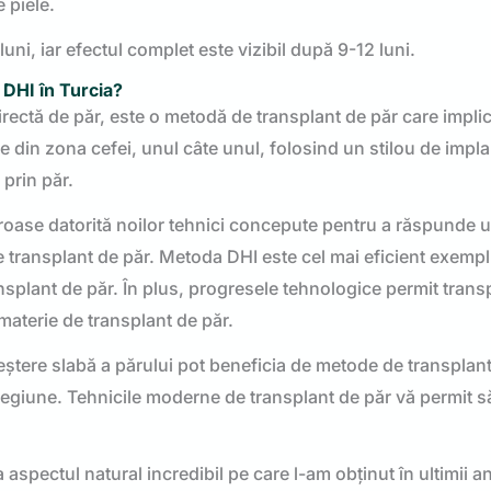
 piele.
ni, iar efectul complet este vizibil după 9-12 luni.
 DHI în Turcia?
ectă de păr, este o metodă de transplant de păr care impli
re din zona cefei, unul câte unul, folosind un stilou de impla
 prin păr.
roase datorită noilor tehnici concepute pentru a răspunde 
 de transplant de păr. Metoda DHI este cel mai eficient exempl
ransplant de păr. În plus, progresele tehnologice permit trans
 materie de transplant de păr.
eștere slabă a părului pot beneficia de metode de transplan
regiune. Tehnicile moderne de transplant de păr vă permit să
 aspectul natural incredibil pe care l-am obținut în ultimii an