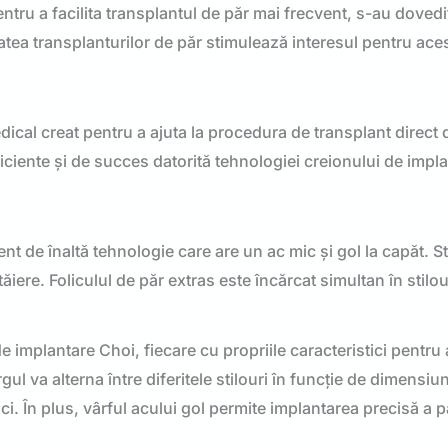
tru a facilita transplantul de păr mai frecvent, s-au dovedit
atea transplanturilor de păr stimulează interesul pentru ace
ical creat pentru a ajuta la procedura de transplant direct 
ficiente și de succes datorită tehnologiei creionului de impl
t de înaltă tehnologie care are un ac mic și gol la capăt. St
tăiere. Foliculul de păr extras este încărcat simultan în stilo
 de implantare Choi, fiecare cu propriile caracteristici pentru 
gul va alterna între diferitele stilouri în funcție de dimensiun
ici. În plus, vârful acului gol permite implantarea precisă a p