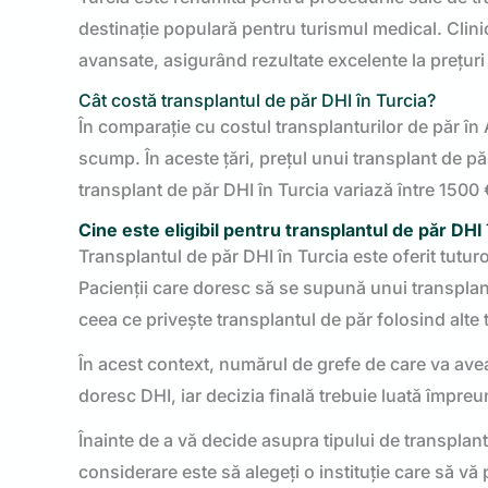
destinație populară pentru turismul medical. Clini
avansate, asigurând rezultate excelente la prețuri
Cât costă transplantul de păr DHI în Turcia?
În comparație cu costul transplanturilor de păr în 
scump. În aceste țări, prețul unui transplant de p
transplant de păr DHI în Turcia variază între 1500 
Cine este eligibil pentru transplantul de păr DHI 
Transplantul de păr DHI în Turcia este oferit tutu
Pacienții care doresc să se supună unui transplant 
ceea ce privește transplantul de păr folosind alte
În acest context, numărul de grefe de care va avea
doresc DHI, iar decizia finală trebuie luată împr
Înainte de a vă decide asupra tipului de transplant 
considerare este să alegeți o instituție care să vă 