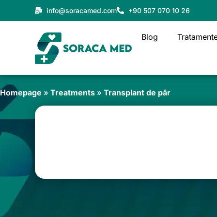
Skip
info@soracamed.com
+90 507 070 10 26
to
content
Blog
Tratament
Homepage
»
Treatments
»
Transplant de păr