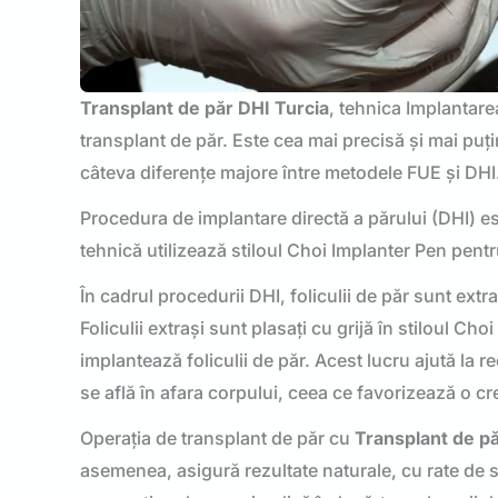
Transplant de păr DHI Turcia
, tehnica Implantare
transplant de păr. Este cea mai precisă și mai puț
câteva diferențe majore între metodele FUE și DHI
Procedura de implantare directă a părului (DHI) es
tehnică utilizează stiloul Choi Implanter Pen pentru
În cadrul procedurii DHI, foliculii de păr sunt ext
Foliculii extrași sunt plasați cu grijă în stiloul C
implantează foliculii de păr. Acest lucru ajută la r
se află în afara corpului, ceea ce favorizează o cr
Operația de transplant de păr cu
Transplant de pă
asemenea, asigură rezultate naturale, cu rate de 