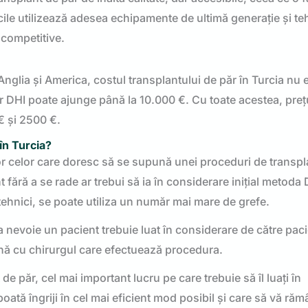
cile utilizează adesea echipamente de ultimă generație și te
 competitive.
Anglia și America, costul transplantului de păr în Turcia nu 
ăr DHI poate ajunge până la 10.000 €. Cu toate acestea, preț
€ și 2500 €.
în Turcia?
ror celor care doresc să se supună unei proceduri de transpl
fără a se rade ar trebui să ia în considerare inițial metoda 
 tehnici, se poate utiliza un număr mai mare de grefe.
 nevoie un pacient trebuie luat în considerare de către paci
eună cu chirurgul care efectuează procedura.
de păr, cel mai important lucru pe care trebuie să îl luați în
poată îngriji în cel mai eficient mod posibil și care să vă răm