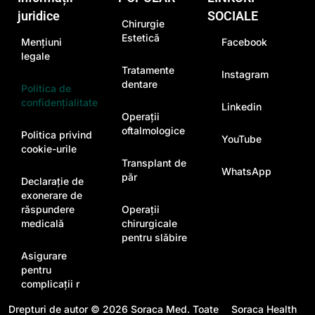
juridice
SOCIALE
Chirurgie
Estetică
Mențiuni
Facebook
legale
Tratamente
Instagram
dentare
Politica de
confidențialitate
Linkedin
Operații
oftalmologice
Politica privind
YouTube
cookie-urile
Transplant de
WhatsApp
păr
Declarație de
exonerare de
răspundere
Operații
medicală
chirurgicale
pentru slăbire
Asigurare
pentru
complicații r
Drepturi de autor © 2026
Soraca Med
. Toate
Soraca Health