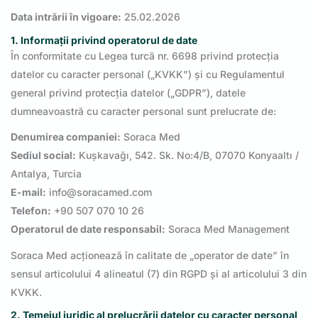
Data intrării în vigoare:
25.02.2026
1. Informații privind operatorul de date
În conformitate cu Legea turcă nr. 6698 privind protecția
datelor cu caracter personal („KVKK”) și cu Regulamentul
general privind protecția datelor („GDPR”), datele
dumneavoastră cu caracter personal sunt prelucrate de:
Denumirea companiei:
Soraca Med
Sediul social:
Kuşkavağı, 542. Sk. No:4/B, 07070 Konyaaltı /
Antalya, Turcia
E-mail:
info@soracamed.com
Telefon:
+90 507 070 10 26
Operatorul de date responsabil:
Soraca Med Management
Soraca Med acționează în calitate de „operator de date” în
sensul articolului 4 alineatul (7) din RGPD și al articolului 3 din
KVKK.
2. Temeiul juridic al prelucrării datelor cu caracter personal