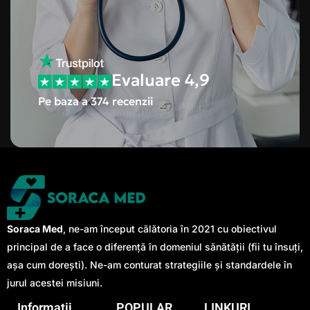
Evaluare 4,9
Pe baza a 374 recenzii
Soraca Med
, ne-am început călătoria în 2021 cu obiectivul
principal de a face o diferență în domeniul sănătății (fii tu însuți,
așa cum dorești). Ne-am conturat strategiile și standardele în
jurul acestei misiuni.
Informații
POPULAR
LINKURI