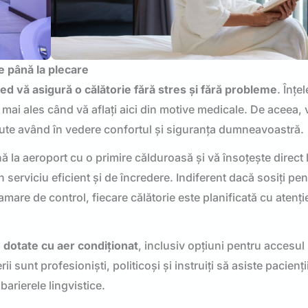
re până la plecare
d vă asigură o călătorie fără stres și fără probleme
. Înțe
e, mai ales când vă aflați aici din motive medicale. De aceea,
ute având în vedere confortul și siguranța dumneavoastră.
 la aeroport cu o primire călduroasă și vă însoțește direct 
 serviciu eficient și de încredere. Indiferent dacă sosiți pen
amare de control, fiecare călătorie este planificată cu atenți
 dotate cu aer condiționat
, inclusiv opțiuni pentru accesu
ii sunt profesioniști, politicoși și instruiți să asiste pacienț
barierele lingvistice.