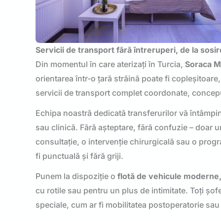
Servicii de transport fără întreruperi, de la sosi
Din momentul în care aterizați în Turcia,
Soraca Me
orientarea într-o țară străină poate fi copleșitoar
servicii de transport complet coordonate, concep
Echipa noastră dedicată transferurilor vă întâmpină
sau clinică. Fără așteptare, fără confuzie – doar un
consultație, o intervenție chirurgicală sau o progr
fi punctuală și fără griji.
Punem la dispoziție o
flotă de vehicule moderne,
cu rotile sau pentru un plus de intimitate. Toți șofer
speciale, cum ar fi mobilitatea postoperatorie sau 