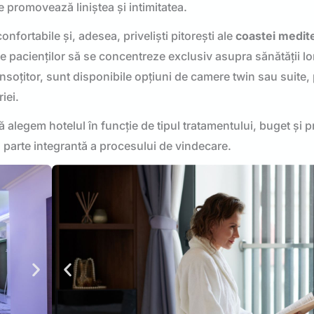
re promovează liniștea și intimitatea.
confortabile și, adesea, priveliști pitorești ale
coastei medi
te pacienților să se concentreze exclusiv asupra sănătății lor
 însoțitor, sunt disponibile opțiuni de camere twin sau suite,
iei.
alegem hotelul în funcție de tipul tratamentului, buget și p
 parte integrantă a procesului de vindecare.