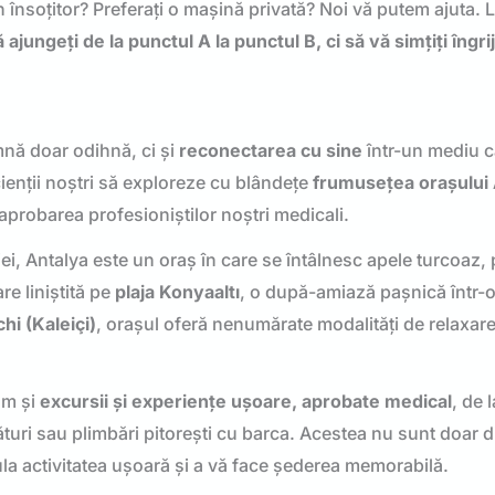
n însoțitor? Preferați o mașină privată? Noi vă putem ajuta. 
ungeți de la punctul A la punctul B, ci să vă simțiți îngriji
nă doar odihnă, ci și
reconectarea cu sine
într-un mediu c
ienții noștri să exploreze cu blândețe
frumusețea orașului
aprobarea profesioniștilor noștri medicali.
i, Antalya este un oraș în care se întâlnesc apele turcoaz, 
re liniștită pe
plaja Konyaaltı
, o după-amiază pașnică într-
hi (Kaleiçi)
, orașul oferă nenumărate modalități de relaxare
ăm și
excursii și experiențe ușoare, aprobate medical
, de l
turi sau plimbări pitorești cu barca. Acestea nu sunt doar dis
la activitatea ușoară și a vă face șederea memorabilă.