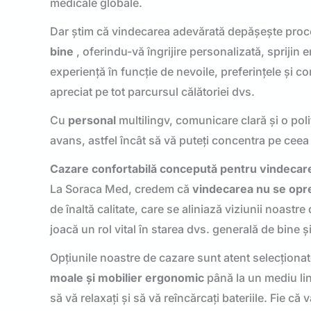
medicale globale.
Dar știm că vindecarea adevărată depășește proc
bine
, oferindu-vă îngrijire personalizată, sprijin
experiență în funcție de nevoile, preferințele și co
apreciat pe tot parcursul călătoriei dvs.
Cu
personal
multilingv, comunicare clară și o poli
avans, astfel încât să vă puteți concentra pe ceea
Cazare confortabilă concepută pentru vindecar
La Soraca Med, credem că
vindecarea nu se opreș
de înaltă calitate, care se aliniază viziunii noastr
joacă un rol vital în starea dvs. generală de bine 
Opțiunile noastre de cazare sunt atent selecționa
moale și mobilier ergonomic
până la un mediu lin
să vă relaxați și să vă reîncărcați bateriile. Fie c