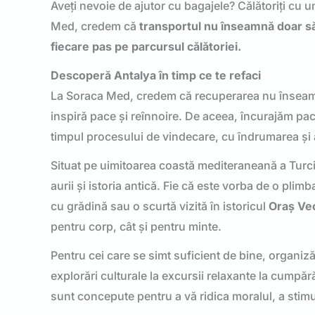
Aveți nevoie de ajutor cu bagajele? Călătoriți cu u
Med, credem că
transportul nu înseamnă doar să aj
fiecare pas pe parcursul călătoriei.
Descoperă Antalya în timp ce te refaci
La Soraca Med, credem că recuperarea nu înseam
inspiră pace și reînnoire. De aceea, încurajăm pac
timpul procesului de vindecare, cu îndrumarea și 
Situat pe uimitoarea coastă mediteraneană a Turcie
aurii și istoria antică. Fie că este vorba de o plimba
cu grădină sau o scurtă vizită în istoricul
Oraș Vec
pentru corp, cât și pentru minte.
Pentru cei care se simt suficient de bine, organiz
explorări culturale la excursii relaxante la cumpără
sunt concepute pentru a vă ridica moralul, a stimu