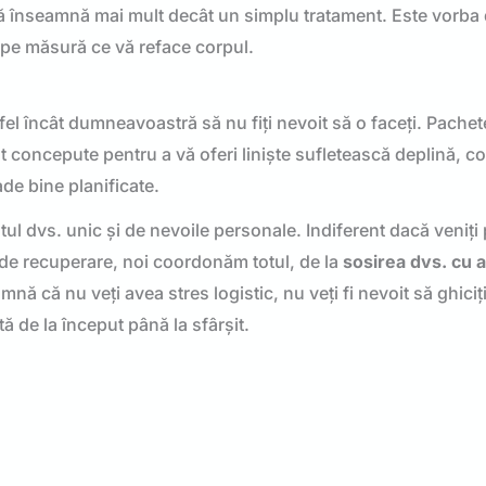
ă înseamnă mai mult decât un simplu tratament. Este vorba
pe măsură ce vă reface corpul.
fel încât dumneavoastră să nu fiți nevoit să o faceți. Pachet
 concepute pentru a vă oferi liniște sufletească deplină, 
de bine planificate.
tul dvs. unic și de nevoile personale. Indiferent dacă veniți
 de recuperare, noi coordonăm totul, de la
sosirea dvs. cu 
mnă că nu veți avea stres logistic, nu veți fi nevoit să ghici
ă de la început până la sfârșit.