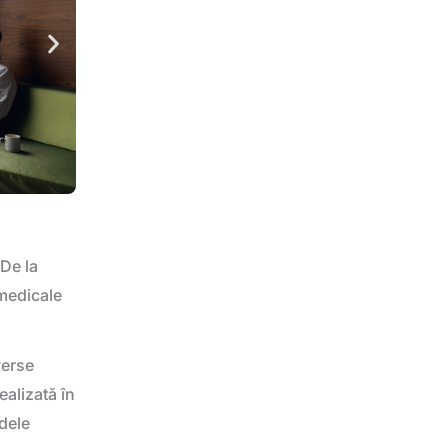
 De la
 medicale
verse
ealizată în
rdele