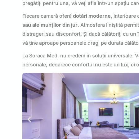
pregătiți pentru una, vă veți afla într-un spațiu ca
Fiecare cameră oferă
dotări moderne
, interioare 
sau ale munților din jur
. Atmosfera liniștită permi
distrageri sau disconfort. Și dacă călătoriți cu un
vă ține aproape persoanele dragi pe durata călător
La Soraca Med, nu credem în soluții universale. Vă 
personale, deoarece confortul nu este un lux, ci o