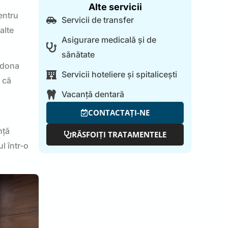
Alte servicii
entru
Servicii de transfer
alte
Asigurare medicală și de
sănătate
ordona
Servicii hoteliere și spitalicești
 că
Vacanță dentară
CONTACTAȚI-NE
nță
RĂSFOIȚI TRATAMENTELE
ul într-o