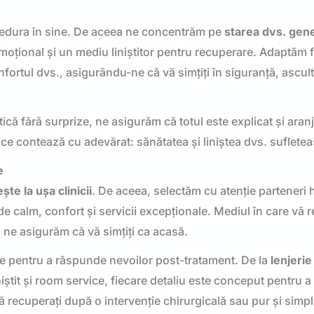
edura în sine. De aceea ne concentrăm pe
starea dvs. gen
 emoțional și un mediu liniștitor pentru recuperare. Adaptăm 
nfortul dvs., asigurându-ne că vă simțiți în siguranță, ascult
tică fără surprize, ne asigurăm că totul este explicat și aranj
 ce contează cu adevărat: sănătatea și liniștea dvs. suflete
e
te la ușa clinicii
. De aceea, selectăm cu atenție parteneri h
e de calm, confort și servicii excepționale. Mediul în care vă 
și ne asigurăm că vă simțiți ca acasă.
te pentru a răspunde nevoilor post-tratament. De la
lenjerie
iștit și room service, fiecare detaliu este conceput pentru a
ă vă recuperați după o intervenție chirurgicală sau pur și simp