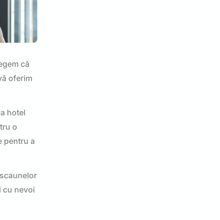
legem că
 vă oferim
la hotel
tru o
e pentru a
l scaunelor
ii cu nevoi