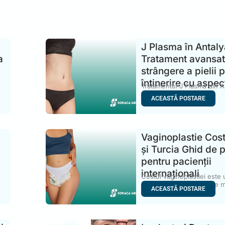
J Plasma în Antaly
a
Tratament avansat
strângere a pielii 
întinerire cu aspec
Tratamentul J Plasma din A
devenit o opțiune din
ACEASTĂ POSTARE
Vaginoplastie Cost
și Turcia Ghid de p
pentru pacienții
internaționali
Costul vaginoplastiei este 
primele subiecte pe care m
ACEASTĂ POSTARE