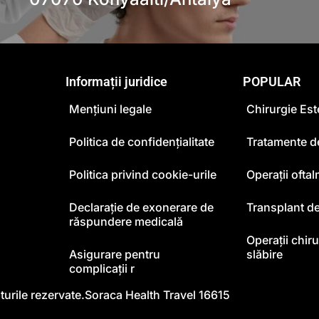
Informații juridice
POPULAR
Mențiuni legale
Chirurgie Est
Politica de confidențialitate
Tratamente d
Politica privind cookie-urile
Operații ofta
Declarație de exonerare de
Transplant de
răspundere medicală
Operații chir
Asigurare pentru
slăbire
complicații r
turile rezervate.
Soraca Health Travel 16615