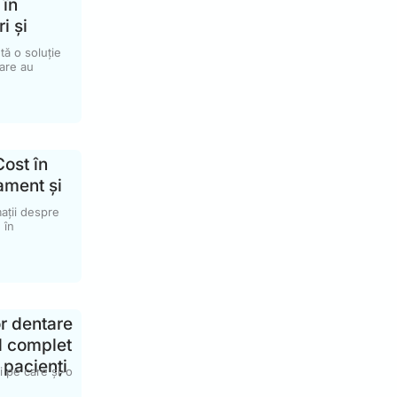
 în
i și
tă o soluție
are au
ost în
ament și
ații despre
 în
or dentare
d complet
u pacienți
i pe care și-o