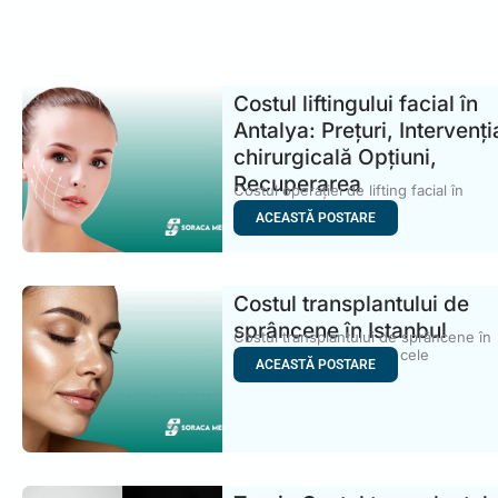
Costul liftingului facial în
Antalya: Prețuri, Intervenți
chirurgicală Opțiuni,
Recuperarea
Costul operației de lifting facial în
Antalya a devenit unul
ACEASTĂ POSTARE
Costul transplantului de
sprâncene în Istanbul
Costul transplantului de sprâncene în
Istanbul este una dintre cele
ACEASTĂ POSTARE