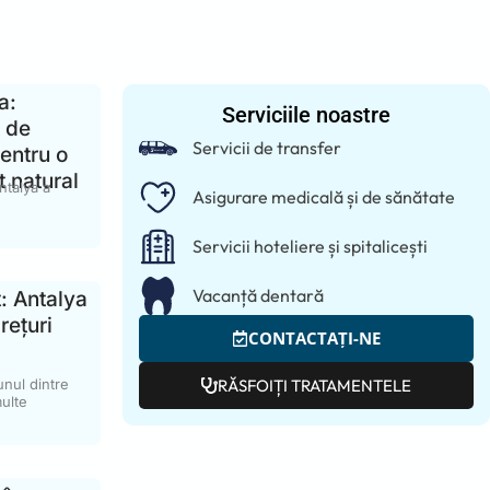
a:
Serviciile noastre
 de
Servicii de transfer
pentru o
t natural
ntalya a
Asigurare medicală și de sănătate
Servicii hoteliere și spitalicești
Vacanță dentară
: Antalya
rețuri
CONTACTAȚI-NE
unul dintre
RĂSFOIȚI TRATAMENTELE
ulte