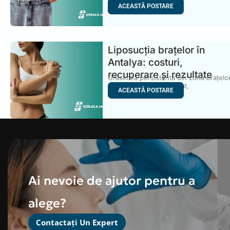
unul
ACEASTĂ POSTARE
Liposucția brațelor în
Antalya: costuri,
recuperare și rezultate
Grăsimea persistentă din zona brațelo
poate fi dificil de eliminat,
ACEASTĂ POSTARE
Ai nevoie de ajutor pentru a
alege?
Contactați Un Expert