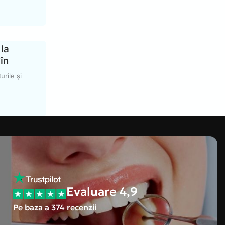
 la
în
urile și
Evaluare 4,9
Pe baza a 374 recenzii