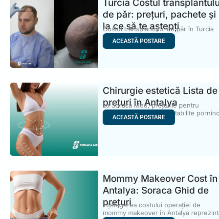
Turcia Costul transplantulu
de păr: prețuri, pachete și
la ce să te aștepți
Costul transplantului de păr în Turcia
este unul dintre cele
ACEASTĂ POSTARE
Chirurgie estetică Lista de
prețuri în Antalya
La Soraca Med, prețurile pentru
chirurgia estetică sunt stabilite pornin
ACEASTĂ POSTARE
Mommy Makeover Cost în
Antalya: Soraca Ghid de
prețuri
Înțelegerea costului operației de
mommy makeover în Antalya reprezint