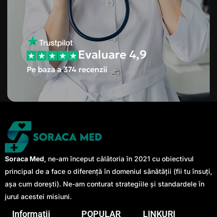
Evaluare 4,9
Pe baza a 374 recenzii
Soraca Med
, ne-am început călătoria în 2021 cu obiectivul
principal de a face o diferență în domeniul sănătății (fii tu însuți,
așa cum dorești). Ne-am conturat strategiile și standardele în
jurul acestei misiuni.
Informații
POPULAR
LINKURI