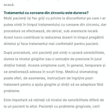
acasă.
Tratamentul cu coroane din zirconiu este dureros?
Mulți pacienți își fac griji cu privire la disconfortul pe care l-ar
putea simți în timpul tratamentului cu coroane din zirconiu, dar
procedura se efectuează, de obicei, sub anestezie locală.
Acest lucru contribuie la reducerea durerii în timpul pregătirii
dintelui și face tratamentul mai confortabil pentru pacient.
După procedură, unii pacienți pot simți o ușoară sensibilitate,
durere la nivelul gingiilor sau o senzație de presiune în jurul
dinților tratați. Aceste simptome sunt, în general, temporare și
se ameliorează adesea în scurt timp. Medicul stomatolog
poate oferi, de asemenea, instrucțiuni de îngrijire post-
tratament pentru a ajuta gingiile și dinții să se adapteze fără
probleme.
Este important să rețineți că nivelul de sensibilitate diferă de
la un pacient la altul. Pacienții cu probleme gingivale, carii