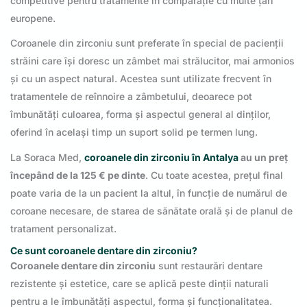
competitive pentru tratamente în comparație cu multe țări
europene.
Coroanele din zirconiu sunt preferate în special de pacienții
străini care își doresc un zâmbet mai strălucitor, mai armonios
și cu un aspect natural. Acestea sunt utilizate frecvent în
tratamentele de reînnoire a zâmbetului, deoarece pot
îmbunătăți culoarea, forma și aspectul general al dinților,
oferind în același timp un suport solid pe termen lung.
La Soraca Med,
coroanele din zirconiu în Antalya
au un preț
începând de la 125 € pe dinte
. Cu toate acestea, prețul final
poate varia de la un pacient la altul, în funcție de numărul de
coroane necesare, de starea de sănătate orală și de planul de
tratament personalizat.
Ce sunt coroanele dentare din zirconiu?
Coroanele dentare din zirconiu
sunt restaurări dentare
rezistente și estetice, care se aplică peste dinții naturali
pentru a le îmbunătăți aspectul, forma și funcționalitatea.