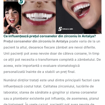
Ce influențează prețul coroanelor din zirconiu în Antalya?
Prețul coroanelor din zirconiu în Antalya
poate varia de la un
pacient la altul, deoarece fiecare zâmbet are nevoi diferite.
Unii pacienți pot avea nevoie doar de câteva coroane, în timp
ce alții pot necesita o transformare completă a zâmbetului. De
aceea, este importantă o evaluare stomatologică
personalizată înainte de a stabili un preț final.
Numărul dinților tratați este unul dintre principalii factori care
influențează costul total. Calitatea zirconiului, lucrările de
laborator, starea de sănătate a gingiilor și starea coroanelor
sau a plombelor existente pot influența, de asemenea, planul
de tratament. În unele cazuri, pacienții pot avea nevoie de