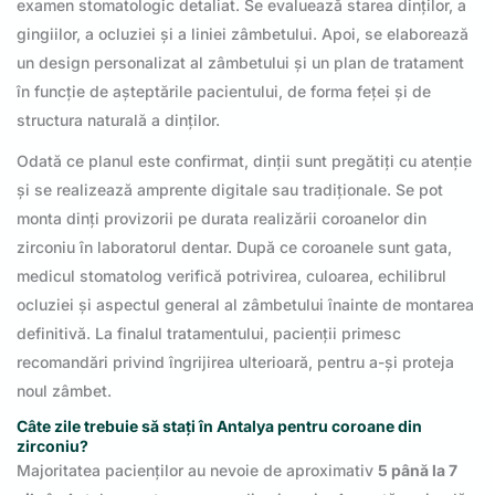
examen stomatologic detaliat. Se evaluează starea dinților, a
gingiilor, a ocluziei și a liniei zâmbetului. Apoi, se elaborează
un design personalizat al zâmbetului și un plan de tratament
în funcție de așteptările pacientului, de forma feței și de
structura naturală a dinților.
Odată ce planul este confirmat, dinții sunt pregătiți cu atenție
și se realizează amprente digitale sau tradiționale. Se pot
monta dinți provizorii pe durata realizării coroanelor din
zirconiu în laboratorul dentar. După ce coroanele sunt gata,
medicul stomatolog verifică potrivirea, culoarea, echilibrul
ocluziei și aspectul general al zâmbetului înainte de montarea
definitivă. La finalul tratamentului, pacienții primesc
recomandări privind îngrijirea ulterioară, pentru a-și proteja
noul zâmbet.
Câte zile trebuie să stați în Antalya pentru coroane din
zirconiu?
Majoritatea pacienților au nevoie de aproximativ
5 până la 7