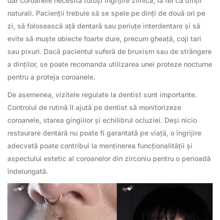
dar coroanele necesită totuși îngrijire zilnică, la fel ca dinții
naturali. Pacienții trebuie să se spele pe dinți de două ori pe
zi, să folosească ață dentară sau periuțe interdentare și să
evite să muște obiecte foarte dure, precum gheață, coji tari
sau pixuri. Dacă pacientul suferă de bruxism sau de strângere
a dinților, se poate recomanda utilizarea unei proteze nocturne
pentru a proteja coroanele.
De asemenea, vizitele regulate la dentist sunt importante.
Controlul de rutină îl ajută pe dentist să monitorizeze
coroanele, starea gingiilor și echilibrul ocluziei. Deși nicio
restaurare dentară nu poate fi garantată pe viață, o îngrijire
adecvată poate contribui la menținerea funcționalității și
aspectului estetic al coroanelor din zirconiu pentru o perioadă
îndelungată.