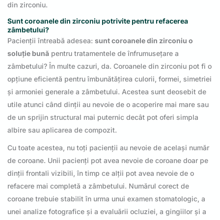
din zirconiu.
Sunt coroanele din zirconiu potrivite pentru refacerea
zâmbetului?
Pacienții întreabă adesea:
sunt coroanele din zirconiu o
soluție bună
pentru tratamentele de înfrumusețare a
zâmbetului? În multe cazuri, da. Coroanele din zirconiu pot fi o
opțiune eficientă pentru îmbunătățirea culorii, formei, simetriei
și armoniei generale a zâmbetului. Acestea sunt deosebit de
utile atunci când dinții au nevoie de o acoperire mai mare sau
de un sprijin structural mai puternic decât pot oferi simpla
albire sau aplicarea de compozit.
Cu toate acestea, nu toți pacienții au nevoie de același număr
de coroane. Unii pacienți pot avea nevoie de coroane doar pe
dinții frontali vizibili, în timp ce alții pot avea nevoie de o
refacere mai completă a zâmbetului. Numărul corect de
coroane trebuie stabilit în urma unui examen stomatologic, a
unei analize fotografice și a evaluării ocluziei, a gingiilor și a