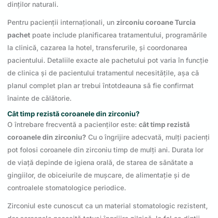
dinților naturali.
Pentru pacienții internaționali, un
zirconiu coroane Turcia
pachet
poate include planificarea tratamentului, programările
la clinică, cazarea la hotel, transferurile, și coordonarea
pacientului. Detaliile exacte ale pachetului pot varia în funcție
de clinica și de pacientului tratamentul necesitățile, așa că
planul complet plan ar trebui întotdeauna să fie confirmat
înainte de călătorie.
Cât timp rezistă coroanele din zirconiu?
O întrebare frecventă a pacienților este:
cât timp rezistă
coroanele din zirconiu?
Cu o îngrijire adecvată, mulți pacienți
pot folosi coroanele din zirconiu timp de mulți ani. Durata lor
de viață depinde de igiena orală, de starea de sănătate a
gingiilor, de obiceiurile de mușcare, de alimentație și de
controalele stomatologice periodice.
Zirconiul este cunoscut ca un material stomatologic rezistent,