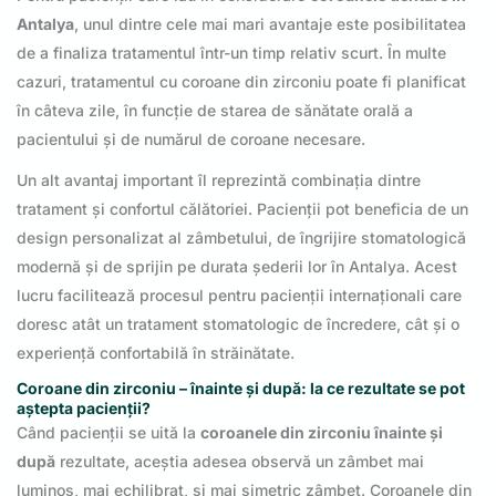
Antalya
, unul dintre cele mai mari avantaje este posibilitatea
de a finaliza tratamentul într-un timp relativ scurt. În multe
cazuri, tratamentul cu coroane din zirconiu poate fi planificat
în câteva zile, în funcție de starea de sănătate orală a
pacientului și de numărul de coroane necesare.
Un alt avantaj important îl reprezintă combinația dintre
tratament și confortul călătoriei. Pacienții pot beneficia de un
design personalizat al zâmbetului, de îngrijire stomatologică
modernă și de sprijin pe durata șederii lor în Antalya. Acest
lucru facilitează procesul pentru pacienții internaționali care
doresc atât un tratament stomatologic de încredere, cât și o
experiență confortabilă în străinătate.
Coroane din zirconiu – înainte și după: la ce rezultate se pot
aștepta pacienții?
Când pacienții se uită la
coroanele din zirconiu înainte și
după
rezultate, aceștia adesea observă un zâmbet mai
luminos, mai echilibrat, și mai simetric zâmbet. Coroanele din