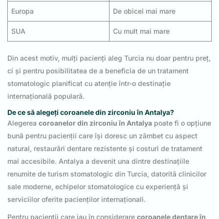
Europa
De obicei mai mare
SUA
Cu mult mai mare
Din acest motiv, mulți pacienți aleg Turcia nu doar pentru preț,
ci și pentru posibilitatea de a beneficia de un tratament
stomatologic planificat cu atenție într-o destinație
internațională populară.
De ce să alegeți coroanele din zirconiu în Antalya?
Alegerea
coroanelor din zirconiu în Antalya
poate fi o opțiune
bună pentru pacienții care își doresc un zâmbet cu aspect
natural, restaurări dentare rezistente și costuri de tratament
mai accesibile. Antalya a devenit una dintre destinațiile
renumite de turism stomatologic din Turcia, datorită clinicilor
sale moderne, echipelor stomatologice cu experiență și
serviciilor oferite pacienților internaționali.
Pentru pacienții care iau în considerare
coroanele dentare în