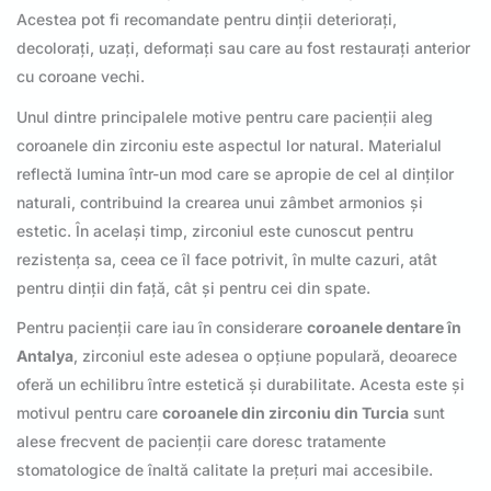
Acestea pot fi recomandate pentru dinții deteriorați,
decolorați, uzați, deformați sau care au fost restaurați anterior
cu coroane vechi.
Unul dintre principalele motive pentru care pacienții aleg
coroanele din zirconiu este aspectul lor natural. Materialul
reflectă lumina într-un mod care se apropie de cel al dinților
naturali, contribuind la crearea unui zâmbet armonios și
estetic. În același timp, zirconiul este cunoscut pentru
rezistența sa, ceea ce îl face potrivit, în multe cazuri, atât
pentru dinții din față, cât și pentru cei din spate.
Pentru pacienții care iau în considerare
coroanele dentare în
Antalya
, zirconiul este adesea o opțiune populară, deoarece
oferă un echilibru între estetică și durabilitate. Acesta este și
motivul pentru care
coroanele din zirconiu din Turcia
sunt
alese frecvent de pacienții care doresc tratamente
stomatologice de înaltă calitate la prețuri mai accesibile.