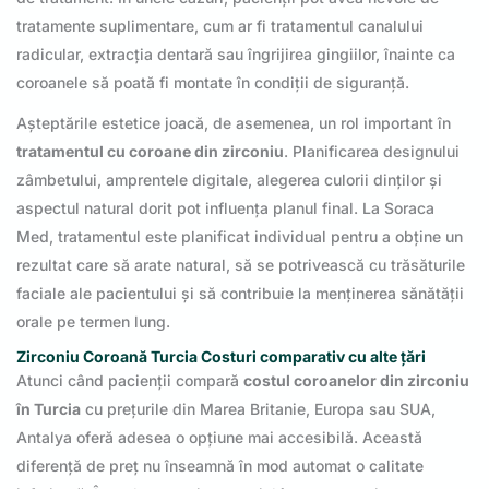
tratamente suplimentare, cum ar fi tratamentul canalului
radicular, extracția dentară sau îngrijirea gingiilor, înainte ca
coroanele să poată fi montate în condiții de siguranță.
Așteptările estetice joacă, de asemenea, un rol important în
tratamentul cu coroane din zirconiu
. Planificarea designului
zâmbetului, amprentele digitale, alegerea culorii dinților și
aspectul natural dorit pot influența planul final. La Soraca
Med, tratamentul este planificat individual pentru a obține un
rezultat care să arate natural, să se potrivească cu trăsăturile
faciale ale pacientului și să contribuie la menținerea sănătății
orale pe termen lung.
Zirconiu Coroană Turcia Costuri comparativ cu alte țări
Atunci când pacienții compară
costul coroanelor din zirconiu
în Turcia
cu prețurile din Marea Britanie, Europa sau SUA,
Antalya oferă adesea o opțiune mai accesibilă. Această
diferență de preț nu înseamnă în mod automat o calitate