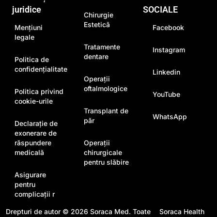
juridice
SOCIALE
Chirurgie
Estetică
Mențiuni
Facebook
legale
Tratamente
Instagram
dentare
Politica de
confidențialitate
Linkedin
Operații
oftalmologice
Politica privind
YouTube
cookie-urile
Transplant de
WhatsApp
păr
Declarație de
exonerare de
răspundere
Operații
medicală
chirurgicale
pentru slăbire
Asigurare
pentru
complicații r
Drepturi de autor © 2026
Soraca Med
. Toate
Soraca Health