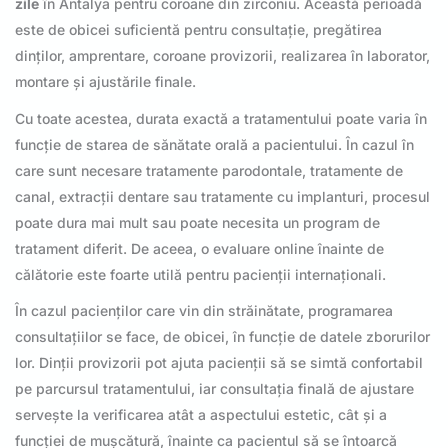
zile
în Antalya pentru coroane din zirconiu. Această perioadă
este de obicei suficientă pentru consultație, pregătirea
dinților, amprentare, coroane provizorii, realizarea în laborator,
montare și ajustările finale.
Cu toate acestea, durata exactă a tratamentului poate varia în
funcție de starea de sănătate orală a pacientului. În cazul în
care sunt necesare tratamente parodontale, tratamente de
canal, extracții dentare sau tratamente cu implanturi, procesul
poate dura mai mult sau poate necesita un program de
tratament diferit. De aceea, o evaluare online înainte de
călătorie este foarte utilă pentru pacienții internaționali.
În cazul pacienților care vin din străinătate, programarea
consultațiilor se face, de obicei, în funcție de datele zborurilor
lor. Dinții provizorii pot ajuta pacienții să se simtă confortabil
pe parcursul tratamentului, iar consultația finală de ajustare
servește la verificarea atât a aspectului estetic, cât și a
funcției de mușcătură, înainte ca pacientul să se întoarcă