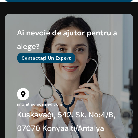
Ai nevoie de ajutor pentru a
alege?
Contactați Un Expert
info[at]soracamed.com
Kuşkavağı, 542. Sk. No:4/B,
07070 Konyaaltı/Antalya