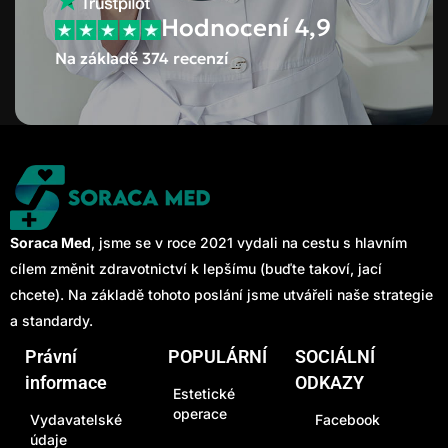
Hodnocení 4,9
Na základě 374 recenzí
Soraca Med
, jsme se v roce 2021 vydali na cestu s hlavním
cílem změnit zdravotnictví k lepšímu (buďte takoví, jací
chcete). Na základě tohoto poslání jsme utvářeli naše strategie
a standardy.
Právní
POPULÁRNÍ
SOCIÁLNÍ
informace
ODKAZY
Estetické
operace
Vydavatelské
Facebook
údaje