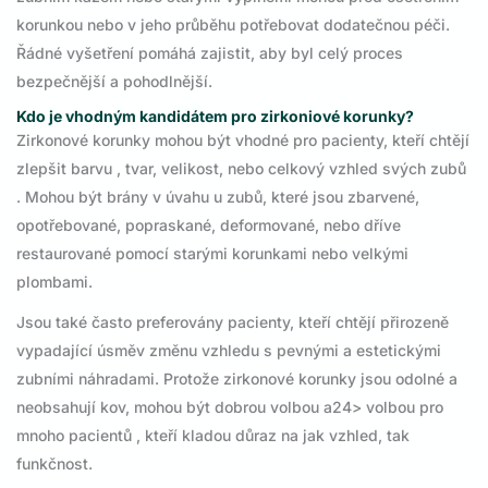
korunkou nebo v jeho průběhu potřebovat dodatečnou péči.
Řádné vyšetření pomáhá zajistit, aby byl celý proces
bezpečnější a pohodlnější.
Kdo je vhodným kandidátem pro zirkoniové korunky?
Zirkonové korunky mohou být vhodné pro pacienty, kteří chtějí
zlepšit barvu , tvar, velikost, nebo celkový vzhled svých zubů
. Mohou být brány v úvahu u zubů, které jsou zbarvené,
opotřebované, popraskané, deformované, nebo dříve
restaurované pomocí starými korunkami nebo velkými
plombami.
Jsou také často preferovány pacienty, kteří chtějí přirozeně
vypadající úsměv změnu vzhledu s pevnými a estetickými
zubními náhradami. Protože zirkonové korunky jsou odolné a
neobsahují kov, mohou být dobrou volbou a24> volbou pro
mnoho pacientů , kteří kladou důraz na jak vzhled, tak
funkčnost.