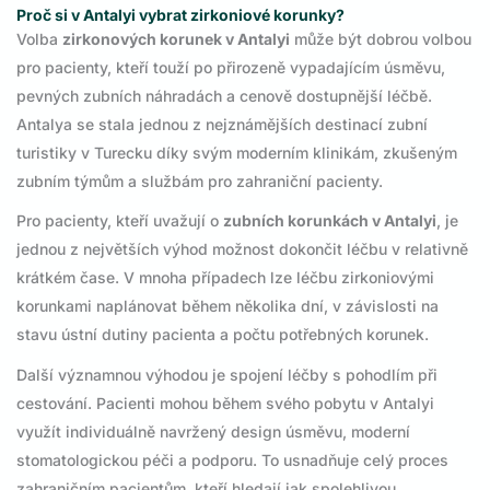
Proč si v Antalyi vybrat zirkoniové korunky?
Volba
zirkonových korunek v Antalyi
může být dobrou volbou
pro pacienty, kteří touží po přirozeně vypadajícím úsměvu,
pevných zubních náhradách a cenově dostupnější léčbě.
Antalya se stala jednou z nejznámějších destinací zubní
turistiky v Turecku díky svým moderním klinikám, zkušeným
zubním týmům a službám pro zahraniční pacienty.
Pro pacienty, kteří uvažují o
zubních korunkách v Antalyi
, je
jednou z největších výhod možnost dokončit léčbu v relativně
krátkém čase. V mnoha případech lze léčbu zirkoniovými
korunkami naplánovat během několika dní, v závislosti na
stavu ústní dutiny pacienta a počtu potřebných korunek.
Další významnou výhodou je spojení léčby s pohodlím při
cestování. Pacienti mohou během svého pobytu v Antalyi
využít individuálně navržený design úsměvu, moderní
stomatologickou péči a podporu. To usnadňuje celý proces
zahraničním pacientům, kteří hledají jak spolehlivou