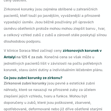
ceny ošetření.
Zirkonové korunky jsou zejména oblíbené u zahraničních
pacientů, kteří touží po jasnějším, vyváženější a přirozeně
vypadající úsměv. Jsou běžně používány při úpravách
úsměvu ošetřeních protože mohou mohou zlepšit barvu , tvar,
a celkový vzhled zubů z zubů a zároveň stále poskytují silnou
dlouhodobou podporu.
V klinice Soraca Med začínají ceny
zirkonových korunek v
Antalyi
na 125 € za zub
. Konečná cena se však může u
jednotlivých pacientů lišit v závislosti na počtu potřebných
korunek, stavu ústní dutiny a individuálním léčebném plánu.
Co jsou zubní korunky ze zirkonu?
Zirkonové zubní korunky
jsou pevné a estetické zubní
náhrady, které se nasazují na přirozené zuby za účelem
zlepšení jejich vzhledu, tvaru a funkce. Mohou být
doporučeny u zubů, které jsou poškozené, zbarvené,
opotřebované, deformované nebo již dříve ošetřené starými