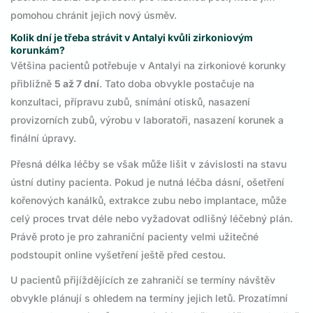
pomohou chránit jejich nový úsměv.
Kolik dní je třeba strávit v Antalyi kvůli zirkoniovým
korunkám?
Většina pacientů potřebuje v Antalyi na zirkoniové korunky
přibližně
5 až 7 dní
. Tato doba obvykle postačuje na
konzultaci, přípravu zubů, snímání otisků, nasazení
provizorních zubů, výrobu v laboratoři, nasazení korunek a
finální úpravy.
Přesná délka léčby se však může lišit v závislosti na stavu
ústní dutiny pacienta. Pokud je nutná léčba dásní, ošetření
kořenových kanálků, extrakce zubu nebo implantace, může
celý proces trvat déle nebo vyžadovat odlišný léčebný plán.
Právě proto je pro zahraniční pacienty velmi užitečné
podstoupit online vyšetření ještě před cestou.
U pacientů přijíždějících ze zahraničí se termíny návštěv
obvykle plánují s ohledem na termíny jejich letů. Prozatímní