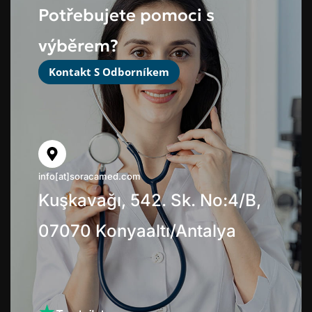
Potřebujete pomoci s
výběrem?
Kontakt S Odborníkem
info[at]soracamed.com
Kuşkavağı, 542. Sk. No:4/B,
07070 Konyaaltı/Antalya