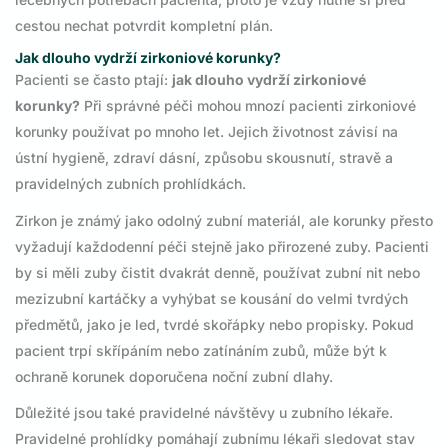
cestou nechat potvrdit kompletní plán.
Jak dlouho vydrží zirkoniové korunky?
Pacienti se často ptají:
jak dlouho vydrží zirkoniové
korunky?
Při správné péči mohou mnozí pacienti zirkoniové
korunky používat po mnoho let. Jejich životnost závisí na
ústní hygieně, zdraví dásní, způsobu skousnutí, stravě a
pravidelných zubních prohlídkách.
Zirkon je známý jako odolný zubní materiál, ale korunky přesto
vyžadují každodenní péči stejně jako přirozené zuby. Pacienti
by si měli zuby čistit dvakrát denně, používat zubní nit nebo
mezizubní kartáčky a vyhýbat se kousání do velmi tvrdých
předmětů, jako je led, tvrdé skořápky nebo propisky. Pokud
pacient trpí skřípáním nebo zatínáním zubů, může být k
ochraně korunek doporučena noční zubní dlahy.
Důležité jsou také pravidelné návštěvy u zubního lékaře.
Pravidelné prohlídky pomáhají zubnímu lékaři sledovat stav