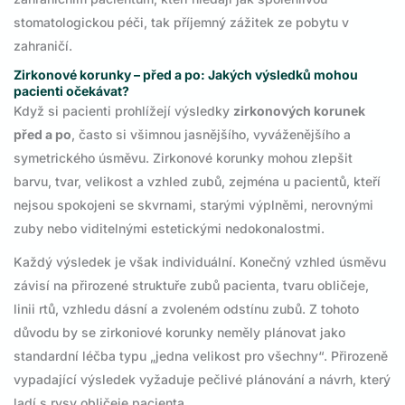
stomatologickou péči, tak příjemný zážitek ze pobytu v
zahraničí.
Zirkonové korunky – před a po: Jakých výsledků mohou
pacienti očekávat?
Když si pacienti prohlížejí výsledky
zirkonových korunek
před a po
, často si všimnou jasnějšího, vyváženějšího a
symetrického úsměvu. Zirkonové korunky mohou zlepšit
barvu, tvar, velikost a vzhled zubů, zejména u pacientů, kteří
nejsou spokojeni se skvrnami, starými výplněmi, nerovnými
zuby nebo viditelnými estetickými nedokonalostmi.
Každý výsledek je však individuální. Konečný vzhled úsměvu
závisí na přirozené struktuře zubů pacienta, tvaru obličeje,
linii rtů, vzhledu dásní a zvoleném odstínu zubů. Z tohoto
důvodu by se zirkoniové korunky neměly plánovat jako
standardní léčba typu „jedna velikost pro všechny“. Přirozeně
vypadající výsledek vyžaduje pečlivé plánování a návrh, který
ladí s rysy obličeje pacienta.