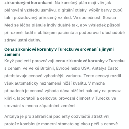
zirkoniovými korunkami
. Na konečný plán mají vliv jak
plánování vzhledu úsměvu, digitální otisky, výběr barvy zubů,
tak i požadovaný přirozený vzhled. Ve společnosti Soraca
Med se léčba plánuje individuálně tak, aby výsledek působil
přirozeně, ladil s obličejem pacienta a podporoval dlouhodobé
zdraví ústní dutiny.
Cena zirkoniové korunky v Turecku ve srovnání s jinými
zeměmi
Když pacienti porovnávají
cenu zirkoniové korunky v Turecku
s cenami ve Velké Británii, Evropě nebo USA, Antalya často
představuje cenově výhodnější variantu. Tento cenový rozdíl
však automaticky neznamená nižší kvalitu. V mnoha
případech je cenová výhoda dána nižšími náklady na provoz
klinik, laboratoří a celkovou provozní činnost v Turecku ve
srovnání s mnoha západními zeměmi.
Antalya je pro zahraniční pacienty obzvláště atraktivní,
protože kombinuje moderní stomatologickou péči s cenově