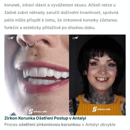
korunek, zdraví dásní a vyváženost skusu. Ačkoli nelze u
žádné zubní náhrady zaručit doživotní trvanlivost, správná
péče může přispět k tomu, že zirkonové korunky zůstanou
funkční a esteticky přitažlivé po dlouhou dobu.
Zirkon Korunka Ošetření Postup v Antalyi
Proces
ošetření zirkoniovou korunkou
v Antalyi obvykle