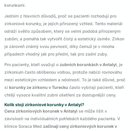
korunkami.
Jedním z hlavních důvodů, proč se pacienti rozhodují pro
zirkoniové korunky, je jejich přirozený vzhled. Tento materiál
odráží světlo způsobem, který se velmi podobá přirozeným
zubům, a pomáhá tak vytvořit čistý a estetický úsměv. Zirkon
je zároveň známý svou pevností, díky čemuž je v mnoha
případech vhodný jak pro přední, tak pro zadní zuby.
Pro pacienty, kteří uvažují o
zubních korunkách v Antalyi
, je
zirkonium často oblíbenou volbou, protože nabízí rovnováhu
mezi estetickým vzhledem a odolností. To je také důvod, proč
si
korunky ze zirkonu v Turecku
často vybírají pacienti, kteří
chtějí vysoce kvalitní zubní ošetření za dostupnější ceny.
Kolik stojí zirkoniové korunky v Antalyi?
Cena zirkoniových korunek v Antalyi
se může lišit v
závislosti na individuálních potřebách každého pacienta. V
klinice Soraca Med
začínají ceny zirkoniových korunek v