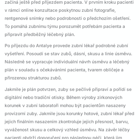
začíná ještě před příjezdem pacienta. V prvním kroku pacienti
v rámci online konzultace poskytnou zubní fotografie,
rentgenové snímky nebo podrobnosti o předchozím ošetření.
To pomáhá zubnímu týmu porozumět potřebám pacienta a
připravit předběžný léčebný plán.
Po příjezdu do Antalye provede zubní lékař podrobné zubní
vyšetření. Posoudí se stav zubů, dásní, skusu a linie úsměvu.
Následně se vypracuje individuální návrh úsměvu a léčebný
plán v souladu s očekáváními pacienta, tvarem obličeje a
přirozenou strukturou zubů.
Jakmile je plán potvrzen, zuby se pečlivě připraví a pořídí se
digitální nebo tradiční otisky. Během výroby zirkonových
korunek v zubní laboratoři mohou být pacientům nasazeny
provizorní zuby. Jakmile jsou korunky hotové, zubní lékař před
jejich finálním nasazením zkontroluje jejich přesnost, barvu,
vyváženost skusu a celkový vzhled úsměvu. Na závěr léčby
pacienti obdrží doporučení pro následnou péči, která jim