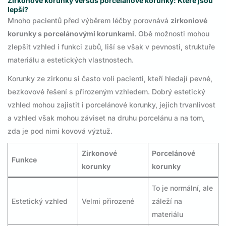
Zirkonové korunky versus porcelánové korunky: Které jsou
lepší?
Mnoho pacientů před výběrem léčby porovnává
zirkoniové
korunky s porcelánovými korunkami
. Obě možnosti mohou
zlepšit vzhled i funkci zubů, liší se však v pevnosti, struktuře
materiálu a estetických vlastnostech.
Korunky ze zirkonu si často volí pacienti, kteří hledají pevné,
bezkovové řešení s přirozeným vzhledem. Dobrý estetický
vzhled mohou zajistit i porcelánové korunky, jejich trvanlivost
a vzhled však mohou záviset na druhu porcelánu a na tom,
zda je pod nimi kovová výztuž.
Zirkonové
Porcelánové
Funkce
korunky
korunky
To je normální, ale
Estetický vzhled
Velmi přirozené
záleží na
materiálu