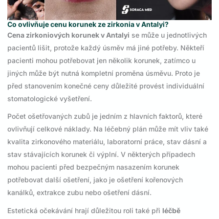
Co ovlivňuje cenu korunek ze zirkonia v Antalyi?
Cena zirkoniových korunek v Antalyi
se může u jednotlivých
pacientů lišit, protože každý úsměv má jiné potřeby. Někteří
pacienti mohou potřebovat jen několik korunek, zatímco u
jiných může být nutná kompletní proměna úsměvu. Proto je
před stanovením konečné ceny důležité provést individuální
stomatologické vyšetření.
Počet ošetřovaných zubů je jedním z hlavních faktorů, které
ovlivňují celkové náklady. Na léčebný plán může mít vliv také
kvalita zirkonového materiálu, laboratorní práce, stav dásní a
stav stávajících korunek či výplní. V některých případech
mohou pacienti před bezpečným nasazením korunek
potřebovat další ošetření, jako je ošetření kořenových
kanálků, extrakce zubu nebo ošetření dásní.
Estetická očekávání hrají důležitou roli také při
léčbě