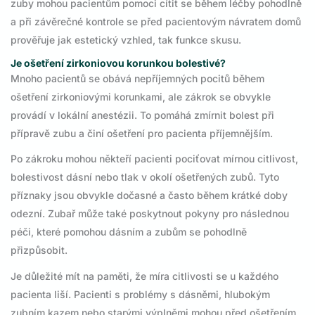
zuby mohou pacientům pomoci cítit se během léčby pohodlně
a při závěrečné kontrole se před pacientovým návratem domů
prověřuje jak estetický vzhled, tak funkce skusu.
Je ošetření zirkoniovou korunkou bolestivé?
Mnoho pacientů se obává nepříjemných pocitů během
ošetření zirkoniovými korunkami, ale zákrok se obvykle
provádí v lokální anestézii. To pomáhá zmírnit bolest při
přípravě zubu a činí ošetření pro pacienta příjemnějším.
Po zákroku mohou někteří pacienti pociťovat mírnou citlivost,
bolestivost dásní nebo tlak v okolí ošetřených zubů. Tyto
příznaky jsou obvykle dočasné a často během krátké doby
odezní. Zubař může také poskytnout pokyny pro následnou
péči, které pomohou dásním a zubům se pohodlně
přizpůsobit.
Je důležité mít na paměti, že míra citlivosti se u každého
pacienta liší. Pacienti s problémy s dásněmi, hlubokým
zubním kazem nebo starými výplněmi mohou před ošetřením