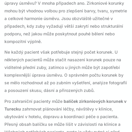
úpravy úsměvu? V mnoha případech ano. Zirkoniové korunky
mohou být vhodnou volbou pro zlepšení barvy, tvaru, symetrie
a celkové harmonie úsměvu. Jsou obzvláště užitečné v
případech, kdy zuby vyžadují větší zakrytí nebo strukturální
podporu, než jakou může poskytnout pouhé bělení nebo
kompozitní výplně.
Ne každý pacient však potřebuje stejný počet korunek. U
některých pacientů může stačit nasazení korunek pouze na
viditelné přední zuby, zatímco u jiných může být zapotřebí
komplexnější úprava úsměvu. O správném počtu korunek by
se mělo rozhodnout až po zubním vyšetření, analýze fotografií
a posouzení skusu, dásní a přirozených zubů.
Pro zahraniční pacienty může
balíček zirkoniových korunek v
Turecku
zahrnovat plánování léčby, návštěvy v klinice,
ubytování v hotelu, dopravu a koordinaci péče o pacienta.
Přesný obsah balíčku se může lišit v závislosti na klinice a
léčebných potřebách pacienta, proto je vždy nutné si před