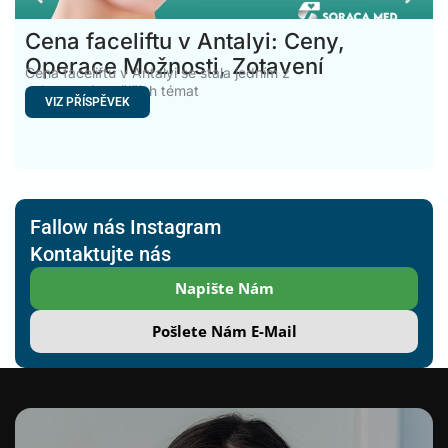
Cena faceliftu v Antalyi: Ceny,
Operace Možnosti, Zotavení
Cena faceliftu v Antalyi se stala jedním z
nejvyhledávanějších témat
VIZ PŘÍSPĚVEK
Fallow nás Instagram
Kontaktujte nás
Napište Nám
Pošlete Nám E-Mail