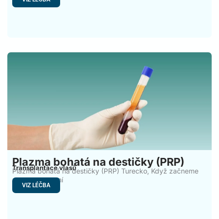
Plazma bohatá na destičky (PRP)
Transplantace vlasů
Plazma bohatá na destičky (PRP) Turecko, Když začneme
pozorovat první
VIZ LÉČBA