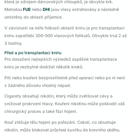
která je zdrojem dárcovských chloupků, je obvykle krk.
Metodou
FUE
nebo
DHI
jsou vlasy extrahovány a následně
umístěny do oblasti příjemce.
V závislosti na míře řídkosti oblasti kníru je pro transplantaci
kníru zapotřebí 300-500 vlasových folikulů. Obvykle trvá 2 až
3 hodiny.
Před a po transplantaci kníru
Pro dosažení nejlepších výsledků úspěšné transplantace
kníru je nezbytné dodržet několik kroků.
Pití nebo kouření bezprostředně před operací nebo po ní není
z žádného důvodu vhodný nápad.
Cigarety obsahují nikotin, který může zvětšovat cévy a
snižovat prokrvení hlavy. Kouření nikotinu může poškodit váš
chirurgický proces a také fázi hojení.
Kouř ztěžuje tělu hojení po pořezání. Cokoli, co obsahuje
nikotin, může blokovat průchod kyslíku do krevního oběhu.