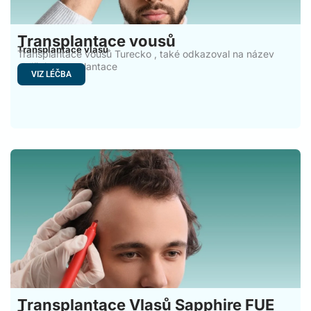
Transplantace vousů
Transplantace vlasů
Transplantace vousů Turecko , také odkazoval na název
obličeje transplantace
VIZ LÉČBA
Transplantace Vlasů Sapphire FUE