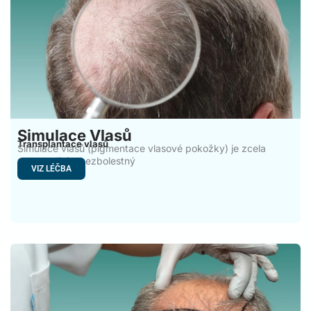
Simulace Vlasů
Transplantace vlasů
Simulace vlasů (pigmentace vlasové pokožky) je zcela
nestresující a bezbolestný
VIZ LÉČBA