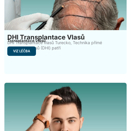
DHI Transplantace Vlasů
Transplantace vlasů
DHI Transplantace vlasů Turecko, Technika přímé
implantace vlasů (DHI) patří
VIZ LÉČBA