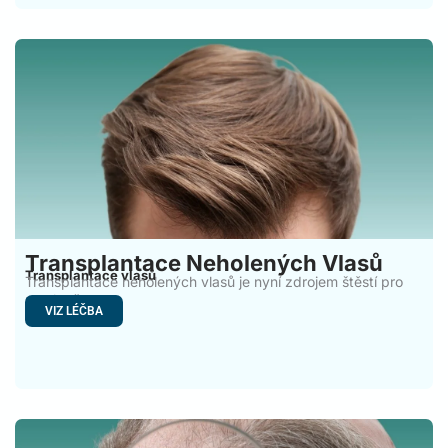
Transplantace Neholených Vlasů
Transplantace vlasů
Transplantace neholených vlasů je nyní zdrojem štěstí pro
mnoho žen
VIZ LÉČBA