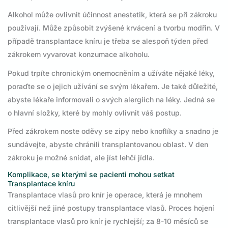
Alkohol může ovlivnit účinnost anestetik, která se při zákroku
používají. Může způsobit zvýšené krvácení a tvorbu modřin. V
případě transplantace kníru je třeba se alespoň týden před
zákrokem vyvarovat konzumace alkoholu.
Pokud trpíte chronickým onemocněním a užíváte nějaké léky,
poraďte se o jejich užívání se svým lékařem. Je také důležité,
abyste lékaře informovali o svých alergiích na léky. Jedná se
o hlavní složky, které by mohly ovlivnit váš postup.
Před zákrokem noste oděvy se zipy nebo knoflíky a snadno je
sundávejte, abyste chránili transplantovanou oblast. V den
zákroku je možné snídat, ale jíst lehčí jídla.
Komplikace, se kterými se pacienti mohou setkat
Transplantace kníru
Transplantace vlasů pro knír je operace, která je mnohem
citlivější než jiné postupy transplantace vlasů. Proces hojení
transplantace vlasů pro knír je rychlejší; za 8-10 měsíců se