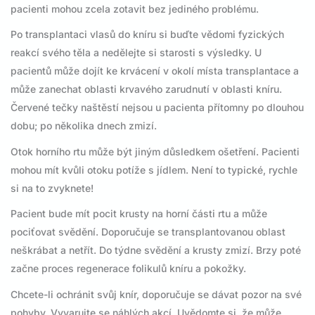
pacienti mohou zcela zotavit bez jediného problému.
Po transplantaci vlasů do kníru si buďte vědomi fyzických
reakcí svého těla a nedělejte si starosti s výsledky. U
pacientů může dojít ke krvácení v okolí místa transplantace a
může zanechat oblasti krvavého zarudnutí v oblasti kníru.
Červené tečky naštěstí nejsou u pacienta přítomny po dlouhou
dobu; po několika dnech zmizí.
Otok horního rtu může být jiným důsledkem ošetření. Pacienti
mohou mít kvůli otoku potíže s jídlem. Není to typické, rychle
si na to zvyknete!
Pacient bude mít pocit krusty na horní části rtu a může
pociťovat svědění. Doporučuje se transplantovanou oblast
neškrábat a netřít. Do týdne svědění a krusty zmizí. Brzy poté
začne proces regenerace folikulů kníru a pokožky.
Chcete-li ochránit svůj knír, doporučuje se dávat pozor na své
pohyby. Vyvarujte se náhlých akcí. Uvědomte si, že může