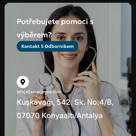
Potřebujete pomoci s
výběrem?
Kontakt S Odborníkem
info[at]soracamed.com
Kuşkavağı, 542. Sk. No:4/B,
07070 Konyaaltı/Antalya