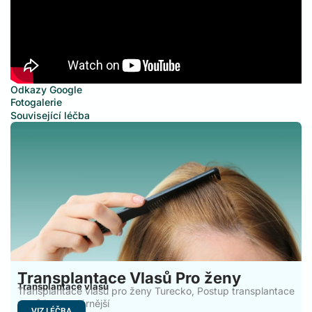
Odkazy Google
Fotogalerie
Související léčba
Transplantace Vlasů Pro ženy
Transplantace vlasů
Transplantace vlasů pro ženy Turecko, Postup transplantace
vlasů je populárnější
VIZ LÉČBA