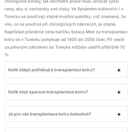
chirurgické kliniky, tak obchodní praxe musí účtovat vyšší
ceny, aby si zachovaly své zisky. Ve Spojeném království i v
Turecku se používají stejně kvalitní položky, což znamená, že
vše, co se používá při chirurgických zákrocích, je stejné.
Například průměrná cena balíčku Soraca Med za transplantaci
kníru se v Turecku pohybuje od 1400 do 2000 liber. Při cestě
za přesným zákrokem do Turecka můžete ušetřit přibližně 70
%.
Kolik štěpů potřebuji k transplantaci kníru?
Kolik stojí operace transplantace kníru?
Je pro vás transplantace kníru bolestivá?