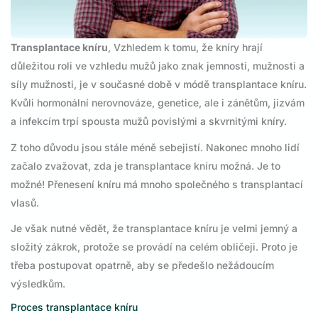
Transplantace kníru
, Vzhledem k tomu, že kníry hrají
důležitou roli ve vzhledu mužů jako znak jemnosti, mužnosti a
síly mužnosti, je v současné době v módě transplantace kníru.
Kvůli hormonální nerovnováze, genetice, ale i zánětům, jizvám
a infekcím trpí spousta mužů povislými a skvrnitými kníry.
Z toho důvodu jsou stále méně sebejistí. Nakonec mnoho lidí
začalo zvažovat, zda je transplantace kníru možná. Je to
možné! Přenesení kníru má mnoho společného s transplantací
vlasů.
Je však nutné vědět, že transplantace kníru je velmi jemný a
složitý zákrok, protože se provádí na celém obličeji. Proto je
třeba postupovat opatrně, aby se předešlo nežádoucím
výsledkům.
Proces transplantace kníru