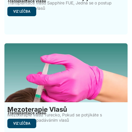
Transplantace vlasů
Transplantace vlasů Sapphire FUE, Jedná se o postup
transplantace vlasů
VIZ LÉČBA
Mezoterapie Vlasů
Transplantace vlasů
Mezoterapie vlasů Turecko, Pokud se potýkáte s
nadměrným vypadáváním vlasů
VIZ LÉČBA