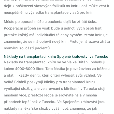
dojít k poškození vlasových folikulů na kníru, což může vést k
neúspěšnému výsledku transplantace vlasů pro knír.
Měsíc po operaci může u pacienta dojít ke ztrátě šoku.
Pooperační průběh se však bude u jednotlivých osob lišit,
protože každý má individuální tělesný systém. ztráta kníru je
znamením, že se má objevit nový knír. Proto je nárazová ztráta
normální součástí pacientů.
Náklady na transplantaci kníru Spojené království vs Turecko
Náklady na transplantaci kníru se ve Velké Británii pohybují
kolem 4000-8000 liber. Tato částka je považována za běžnou
a platí ji každý den ti, kteří chtějí vylepšit svůj vzhled. Ve
Velké Británii poskytují kliniky pro transplantaci kníru
vynikající služby, ale ve srovnání s klinikami v Turecku stojí
mnohem více, přestože léčba je srovnatelná a v mnoha
případech lepší než v Turecku. Ve Spojeném království jsou
náklady na lékařské služby vyšší, což znamená, že jak