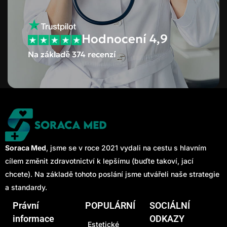
Hodnocení 4,9
Na základě 374 recenzí
Soraca Med
, jsme se v roce 2021 vydali na cestu s hlavním
cílem změnit zdravotnictví k lepšímu (buďte takoví, jací
chcete). Na základě tohoto poslání jsme utvářeli naše strategie
a standardy.
Právní
POPULÁRNÍ
SOCIÁLNÍ
informace
ODKAZY
Estetické