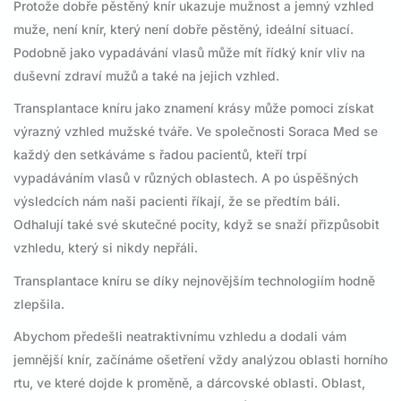
Protože dobře pěstěný knír ukazuje mužnost a jemný vzhled
muže, není knír, který není dobře pěstěný, ideální situací.
Podobně jako vypadávání vlasů může mít řídký knír vliv na
duševní zdraví mužů a také na jejich vzhled.
Transplantace kníru jako znamení krásy může pomoci získat
výrazný vzhled mužské tváře. Ve společnosti Soraca Med se
každý den setkáváme s řadou pacientů, kteří trpí
vypadáváním vlasů v různých oblastech. A po úspěšných
výsledcích nám naši pacienti říkají, že se předtím báli.
Odhalují také své skutečné pocity, když se snaží přizpůsobit
vzhledu, který si nikdy nepřáli.
Transplantace kníru se díky nejnovějším technologiím hodně
zlepšila.
Abychom předešli neatraktivnímu vzhledu a dodali vám
jemnější knír, začínáme ošetření vždy analýzou oblasti horního
rtu, ve které dojde k proměně, a dárcovské oblasti. Oblast,