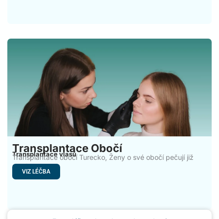
Transplantace Obočí
Transplantace vlasů
Transplantace obočí Turecko, Ženy o své obočí pečují již
mnoho
VIZ LÉČBA