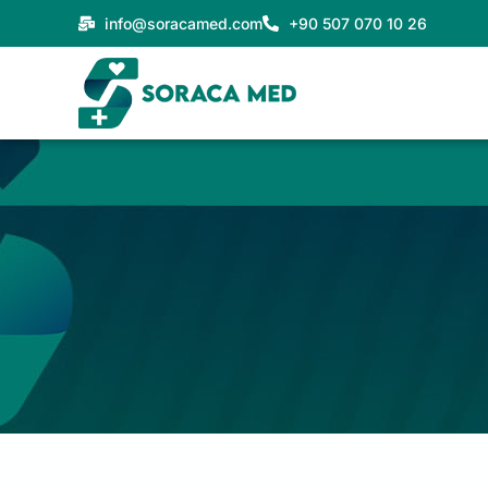
Přeskočit
info@soracamed.com
+90 507 070 10 26
na
obsah