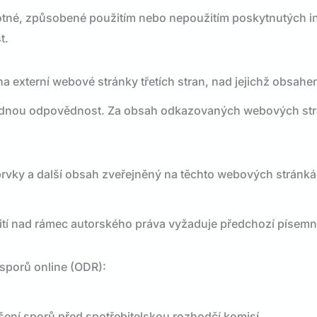
tné, způsobené použitím nebo nepoužitím poskytnutých inf
t.
externí webové stránky třetích stran, nad jejichž obsah
ádnou odpovědnost. Za obsah odkazovaných webových strá
é prvky a další obsah zveřejněný na těchto webových strán
žití nad rámec autorského práva vyžaduje předchozí písem
sporů online (ODR):
ešení sporů před spotřebitelskou rozhodčí komisí.