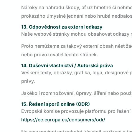
Nároky na náhradu škody, ať už hmotné či nehmo
prokázáno úmyslné jednání nebo hrubá nedbalos
13. Odpovědnost za externí odkazy
Naše webové stránky mohou obsahovat odkazy na 
Proto nemůžeme za takový externí obsah nést ž
nebo provozovatel těchto stránek.
14. Duševní vlastnictví / Autorská práva
Veškeré texty, obrázky, grafika, loga, designov
právy.
Jakékoli rozmnožování, úpravy, šíření nebo pou
15. Řešení sporů online (ODR)
Evropská komise provozuje platformu pro řešení 
https://ec.europa.eu/consumers/odr/
Nejsme povinni ani ochotni účastnit se řízení o ř