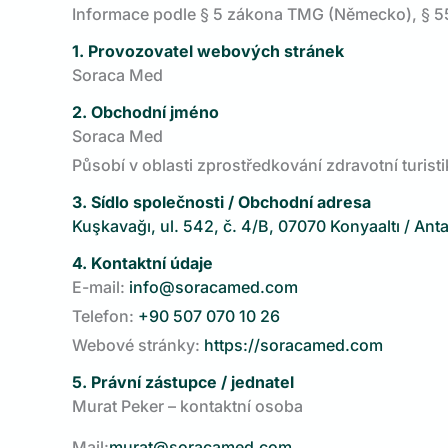
Informace podle § 5 zákona TMG (Německo), § 5
1. Provozovatel webových stránek
Soraca Med
2. Obchodní jméno
Soraca Med
Působí v oblasti zprostředkování zdravotní turist
3. Sídlo společnosti / Obchodní adresa
Kuşkavağı, ul. 542, č. 4/B, 07070 Konyaaltı / Ant
4. Kontaktní údaje
E-mail:
info@soracamed.com
Telefon:
+90 507 070 10 26
Webové stránky:
https://soracamed.com
5. Právní zástupce / jednatel
Murat Peker – kontaktní osoba
Mail:
murat@soracamed.com