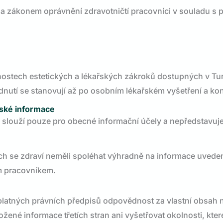
í a zákonem oprávnění zdravotničtí pracovníci v souladu s 
ostech estetických a lékařských zákroků dostupných v Tu
dnutí se stanovují až po osobním lékařském vyšetření a kon
řské informace
slouží pouze pro obecné informační účely a nepředstavuje
ících se zdraví neměli spoléhat výhradně na informace uve
m pracovníkem.
latných právních předpisů odpovědnost za vlastní obsah n
ené informace třetích stran ani vyšetřovat okolnosti, které