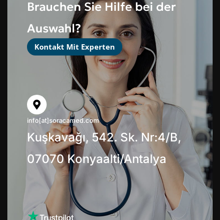
Brauchen Sie Hilfe bei der
Auswahl?
Kontakt Mit Experten
info[at]soracamed.com
Kuşkavağı, 542. Sk. Nr:4/B,
07070 Konyaalti/Antalya