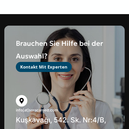
Brauchen Sie Hilfe bei der
Auswahl?
Kontakt Mit Experten
info[at]soracamed.com
Kuşkavağı, 542. Sk. Nr:4/B,