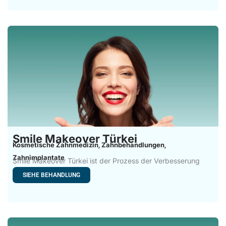
Smile Makeover Türkei
Kosmetische Zahnmedizin
Zahnbehandlungen
,
,
Zahnimplantate
Smile Makeover Türkei ist der Prozess der Verbesserung
des Aussehens
SIEHE BEHANDLUNG