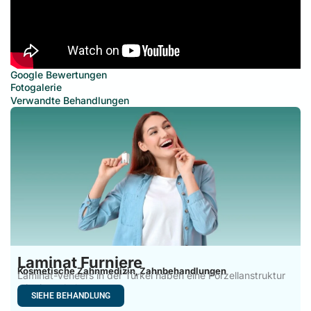
Google Bewertungen
Fotogalerie
Verwandte Behandlungen
Laminat Furniere
Kosmetische Zahnmedizin
Zahnbehandlungen
,
Laminat-Veneers in der Türkei haben eine Porzellanstruktur
mit einem hohen
SIEHE BEHANDLUNG