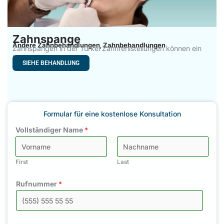
Zahnspange
Andere Zahnbehandlungen
Zahnbehandlungen
,
Zahnspangen in der Türkei Zahnfehlstellungen können ein
breites Spektrum an
SIEHE BEHANDLUNG
Formular für eine kostenlose Konsultation
Vollständiger Name
*
First
Last
Rufnummer
*