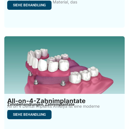
zahnfleischfreundliches Material, das
SIEHE BEHANDLUNG
All-on-4-Zahnimplantate
Zahnbehandlungen
Zahnimplantate
,
All on 4 Dental Implants Antalya ist eine moderne
Behandlungsmethode,
SIEHE BEHANDLUNG