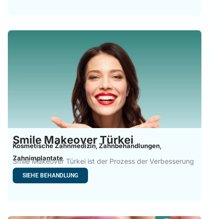
Smile Makeover Türkei
Kosmetische Zahnmedizin
Zahnbehandlungen
,
,
Zahnimplantate
Smile Makeover Türkei ist der Prozess der Verbesserung
des Aussehens
SIEHE BEHANDLUNG