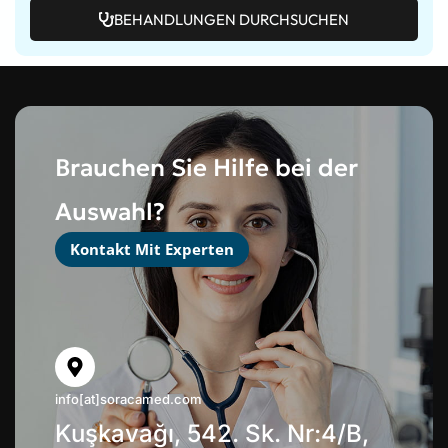
BEHANDLUNGEN DURCHSUCHEN
Brauchen Sie Hilfe bei der
Auswahl?
Kontakt Mit Experten
info[at]soracamed.com
Kuşkavağı, 542. Sk. Nr:4/B,