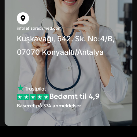
info[at]soracamed.com
Kuşkavağı, 542. Sk. No:4/B,
07070 Konyaaltı/Antalya
Bedømt til 4,9
Baseret på 374 anmeldelser