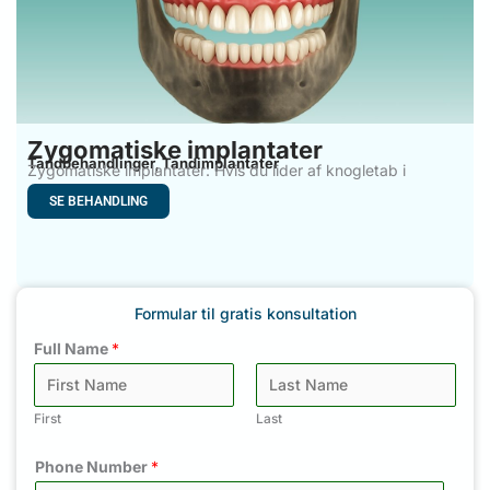
Zygomatiske implantater
Tandbehandlinger
Tandimplantater
,
Zygomatiske implantater: Hvis du lider af knogletab i
overkæben og
SE BEHANDLING
Formular til gratis konsultation
Full Name
*
First
Last
Phone Number
*