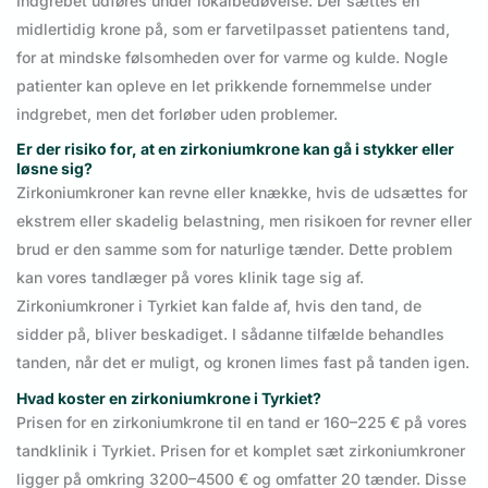
Indgrebet udføres under lokalbedøvelse. Der sættes en
midlertidig krone på, som er farvetilpasset patientens tand,
for at mindske følsomheden over for varme og kulde. Nogle
patienter kan opleve en let prikkende fornemmelse under
indgrebet, men det forløber uden problemer.
Er der risiko for, at en zirkoniumkrone kan gå i stykker eller
løsne sig?
Zirkoniumkroner kan revne eller knække, hvis de udsættes for
ekstrem eller skadelig belastning, men risikoen for revner eller
brud er den samme som for naturlige tænder. Dette problem
kan vores tandlæger på vores klinik tage sig af.
Zirkoniumkroner i Tyrkiet kan falde af, hvis den tand, de
sidder på, bliver beskadiget. I sådanne tilfælde behandles
tanden, når det er muligt, og kronen limes fast på tanden igen.
Hvad koster en zirkoniumkrone i Tyrkiet?
Prisen for en zirkoniumkrone til en tand er 160–225 € på vores
tandklinik i Tyrkiet. Prisen for et komplet sæt zirkoniumkroner
ligger på omkring 3200–4500 € og omfatter 20 tænder. Disse