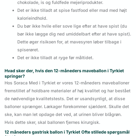
chokolade, is og fuldfede mejeriprodukter.
Det er ikke tilladt at spise fastfood eller mad med højt
kalorieindhold.
Du bør ikke hvile eller sove lige efter at have spist (du
bør ikke lægge dig ned umiddelbart efter at have spist).
Dette øger risikoen for, at mavesyren løber tilbage i
spiserøret.
Det er ikke tilladt at ryge før måltidet.
Hvad sker der, hvis den 12-måneders maveballon i Tyrkiet
springer?
Hos Soraca Med i Tyrkiet er vores 12-måneders maveballoner
fremstillet af holdbare materialer af høj kvalitet og har bestået
de nødvendige kvalitetstests. Det er usandsynligt, at disse
balloner sprænger. Lækager forekommer sjældent. Skulle det
ske, kan man let opdage det ved, at urinen bliver blågrøn.
Hvis dette sker, skal ballonen fjernes kirurgisk.
12 måneders gastrisk ballon i Tyrkiet
Ofte stillede spørgsmål