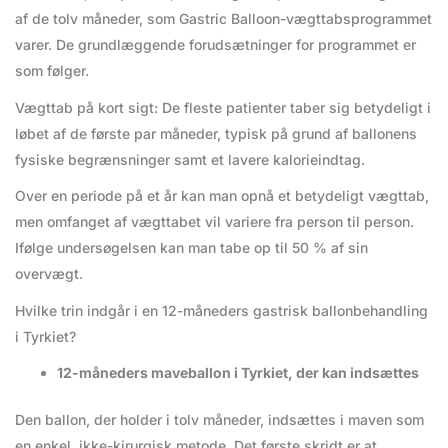
af de tolv måneder, som Gastric Balloon-vægttabsprogrammet
varer. De grundlæggende forudsætninger for programmet er
som følger.
Vægttab på kort sigt: De fleste patienter taber sig betydeligt i
løbet af de første par måneder, typisk på grund af ballonens
fysiske begrænsninger samt et lavere kalorieindtag.
Over en periode på et år kan man opnå et betydeligt vægttab,
men omfanget af vægttabet vil variere fra person til person.
Ifølge undersøgelsen kan man tabe op til 50 % af sin
overvægt.
Hvilke trin indgår i en 12-måneders gastrisk ballonbehandling
i Tyrkiet?
12-måneders maveballon i Tyrkiet, der kan indsættes
Den ballon, der holder i tolv måneder, indsættes i maven som
en enkel, ikke-kirurgisk metode. Det første skridt er at