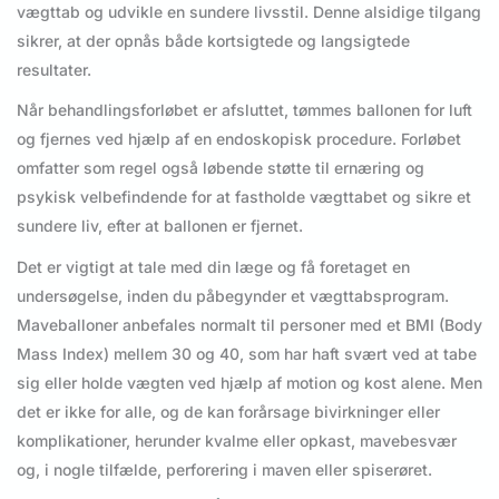
vægttab og udvikle en sundere livsstil. Denne alsidige tilgang
sikrer, at der opnås både kortsigtede og langsigtede
resultater.
Når behandlingsforløbet er afsluttet, tømmes ballonen for luft
og fjernes ved hjælp af en endoskopisk procedure. Forløbet
omfatter som regel også løbende støtte til ernæring og
psykisk velbefindende for at fastholde vægttabet og sikre et
sundere liv, efter at ballonen er fjernet.
Det er vigtigt at tale med din læge og få foretaget en
undersøgelse, inden du påbegynder et vægttabsprogram.
Maveballoner anbefales normalt til personer med et BMI (Body
Mass Index) mellem 30 og 40, som har haft svært ved at tabe
sig eller holde vægten ved hjælp af motion og kost alene. Men
det er ikke for alle, og de kan forårsage bivirkninger eller
komplikationer, herunder kvalme eller opkast, mavebesvær
og, i nogle tilfælde, perforering i maven eller spiserøret.