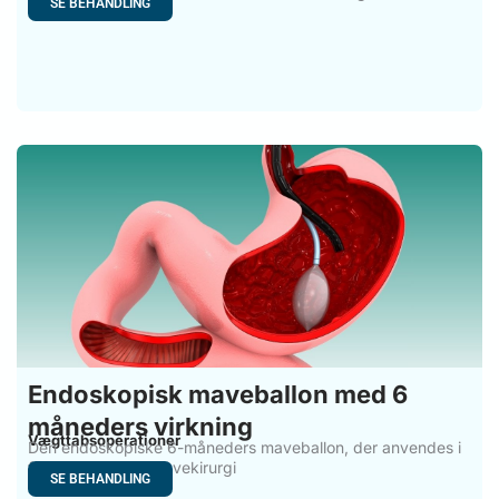
SE BEHANDLING
Endoskopisk maveballon med 6
måneders virkning
Vægttabsoperationer
Den endoskopiske 6-måneders maveballon, der anvendes i
forbindelse med mavekirurgi
SE BEHANDLING