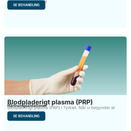
mere udbredt blandt
SE BEHANDLING
Blodpladerigt plasma (PRP)
Hårtransplantationer
Blodpladerigt plasma (PRP) i Tyrkiet. Når vi begynder at
bemærke
SE BEHANDLING