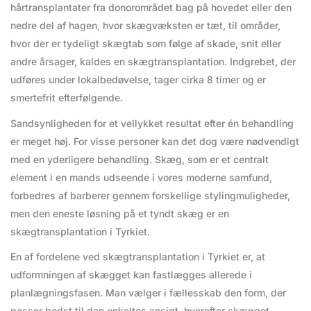
hårtransplantater fra donorområdet bag på hovedet eller den
nedre del af hagen, hvor skægvæksten er tæt, til områder,
hvor der er tydeligt skægtab som følge af skade, snit eller
andre årsager, kaldes en skægtransplantation. Indgrebet, der
udføres under lokalbedøvelse, tager cirka 8 timer og er
smertefrit efterfølgende.
Sandsynligheden for et vellykket resultat efter én behandling
er meget høj. For visse personer kan det dog være nødvendigt
med en yderligere behandling. Skæg, som er et centralt
element i en mands udseende i vores moderne samfund,
forbedres af barberer gennem forskellige stylingmuligheder,
men den eneste løsning på et tyndt skæg er en
skægtransplantation i Tyrkiet.
En af fordelene ved skægtransplantation i Tyrkiet er, at
udformningen af skægget kan fastlægges allerede i
planlægningsfasen. Man vælger i fællesskab den form, der
passer bedst til den enkeltes ansigt, hvorefter skægget