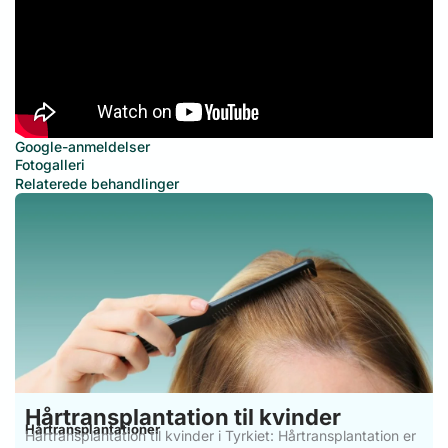
Google-anmeldelser
Fotogalleri
Relaterede behandlinger
Hårtransplantation til kvinder
Hårtransplantationer
Hårtransplantation til kvinder i Tyrkiet: Hårtransplantation er