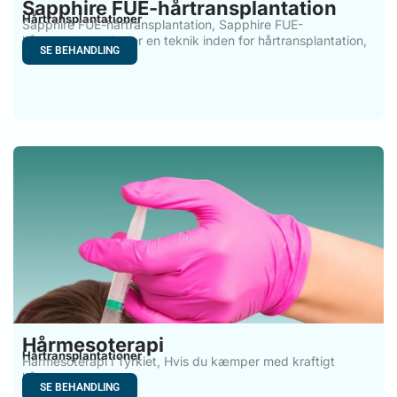
Sapphire FUE-hårtransplantation
Hårtransplantationer
Sapphire FUE-hårtransplantation, Sapphire FUE-
hårtransplantation er en teknik inden for hårtransplantation,
SE BEHANDLING
Hårmesoterapi
Hårtransplantationer
Hårmesoterapi i Tyrkiet, Hvis du kæmper med kraftigt
hårtab og
SE BEHANDLING