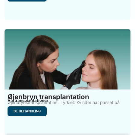
Øjenbryn transplantation
Hårtransplantationer
Øjenbrynstransplantation i Tyrkiet: Kvinder har passet på
deres øjenbryn i
SE BEHANDLING