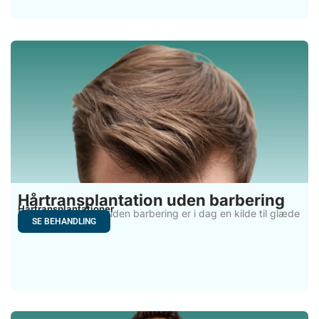
Hårtransplantation uden barbering
Hårtransplantationer
Hårtransplantation uden barbering er i dag en kilde til glæde
SE BEHANDLING