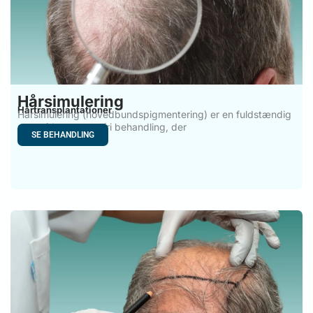
Hårsimulering
Hårtransplantationer
Hårsimulering (hovedbundspigmentering) er en fuldstændig
stressfri og smertefri behandling, der
SE BEHANDLING