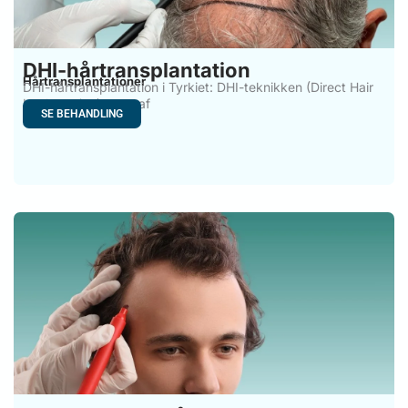
DHI-hårtransplantation
Hårtransplantationer
DHI-hårtransplantation i Tyrkiet: DHI-teknikken (Direct Hair
Implantation) er en af
SE BEHANDLING