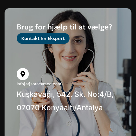
Brug for hjælp til at vælge?
Kontakt En Ekspert
info[at]soracamed.com
Kuşkavağı, 542. Sk. No:4/B,
07070 Konyaaltı/Antalya