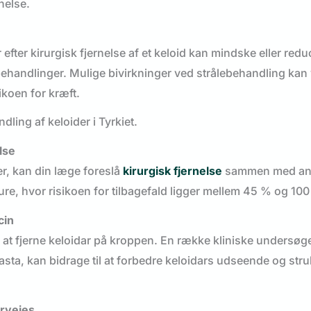
nelse.
efter kirurgisk fjernelse af et keloid kan mindske eller redu
handlinger. Mulige bivirkninger ved strålebehandling kan
koen for kræft.
ling af keloider i Tyrkiet.
lse
er, kan din læge foreslå
kirurgisk fjernelse
sammen med an
ure, hvor risikoen for tilbagefald ligger mellem 45 % og 10
cin
 at fjerne keloidar på kroppen. En række kliniske undersøge
pasta, kan bidrage til at forbedre keloidars udseende og str
rvejes