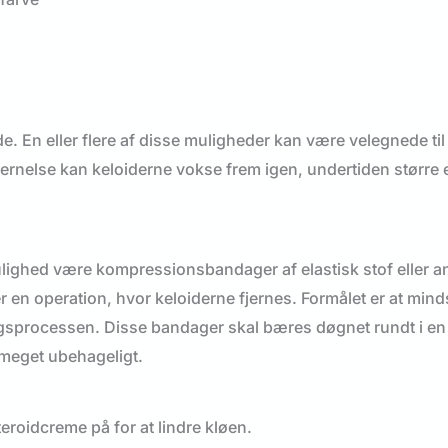
de. En eller flere af disse muligheder kan være velegnede til
 fjernelse kan keloiderne vokse frem igen, undertiden større 
lighed være kompressionsbandager af elastisk stof eller a
en operation, hvor keloiderne fjernes. Formålet er at minds
lingsprocessen. Disse bandager skal bæres døgnet rundt i en
e meget ubehageligt.
eroidcreme på for at lindre kløen.