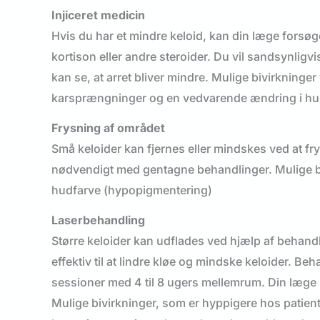
Injiceret medicin
Hvis du har et mindre keloid, kan din læge forsøg
kortison eller andre steroider. Du vil sandsynligv
kan se, at arret bliver mindre. Mulige bivirkning
karsprængninger og en vedvarende ændring i hud
Frysning af området
Små keloider kan fjernes eller mindskes ved at f
nødvendigt med gentagne behandlinger. Mulige biv
hudfarve (hypopigmentering)
Laserbehandling
Større keloider kan udflades ved hjælp af behand
effektiv til at lindre kløe og mindske keloider. B
sessioner med 4 til 8 ugers mellemrum. Din læge 
Mulige bivirkninger, som er hyppigere hos patie