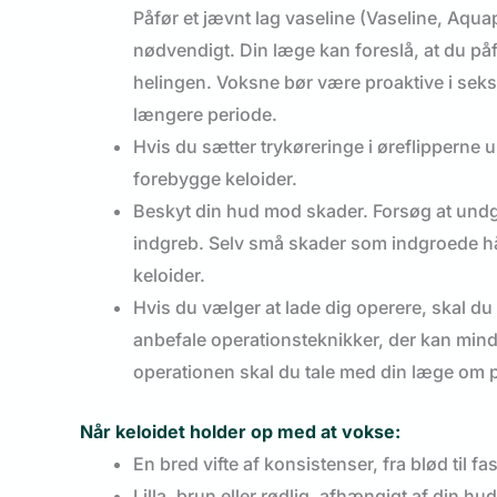
Påfør et jævnt lag vaseline (Vaseline, Aqua
nødvendigt. Din læge kan foreslå, at du påfø
helingen. Voksne bør være proaktive i seks
længere periode.
Hvis du sætter trykøreringe i øreflipperne um
forebygge keloider.
Beskyt din hud mod skader. Forsøg at undgå
indgreb. Selv små skader som indgroede hår
keloider.
Hvis du vælger at lade dig operere, skal du
anbefale operationsteknikker, der kan minds
operationen skal du tale med din læge om p
Når keloidet holder op med at vokse:
En bred vifte af konsistenser, fra blød til fa
Lilla, brun eller rødlig, afhængigt af din hu