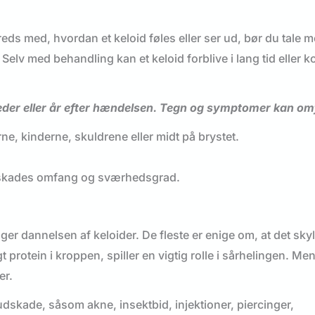
freds med, hvordan et keloid føles eller ser ud, bør du tale 
Selv med behandling kan et keloid forblive i lang tid eller
neder eller år efter hændelsen. Tegn og symptomer kan om
rne, kinderne, skuldrene eller midt på brystet.
ge skades omfang og sværhedsgrad.
ager dannelsen af keloider. De fleste er enige om, at det sky
 protein i kroppen, spiller en vigtig rolle i sårhelingen. Me
er.
dskade, såsom akne, insektbid, injektioner, piercinger,