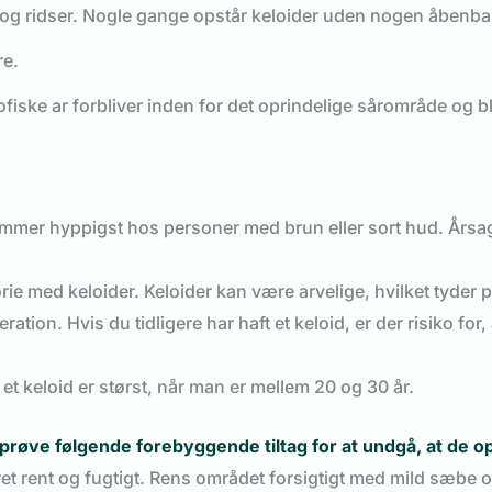
 og ridser. Nogle gange opstår keloider uden nogen åbenba
re.
rofiske ar forbliver inden for det oprindelige sårområde og bl
kommer hyppigst hos personer med brun eller sort hud. Årsag
rie med keloider. Keloider kan være arvelige, hvilket tyder p
ration. Hvis du tidligere har haft et keloid, er der risiko for,
 et keloid er størst, når man er mellem 20 og 30 år.
u prøve følgende forebyggende tiltag for at undgå, at de o
ret rent og fugtigt. Rens området forsigtigt med mild sæbe 