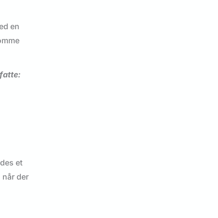
med en
 komme
fatte:
ldes et
n når der