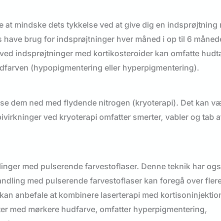
e at mindske dets tykkelse ved at give dig en indsprøjtning
is have brug for indsprøjtninger hver måned i op til 6 månede
er ved indsprøjtninger med kortikosteroider kan omfatte hudt
farven (hypopigmentering eller hyperpigmentering).
ryse dem ned med flydende nitrogen (kryoterapi). Det kan v
irkninger ved kryoterapi omfatter smerter, vabler og tab a
linger med pulserende farvestoflaser. Denne teknik har også
ehandling med pulserende farvestoflaser kan foregå over fler
kan anbefale at kombinere laserterapi med kortisoninjektio
nter med mørkere hudfarve, omfatter hyperpigmentering,