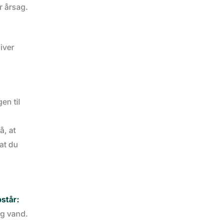
r årsag.
iver
en til
å, at
 at du
pstår:
og vand.