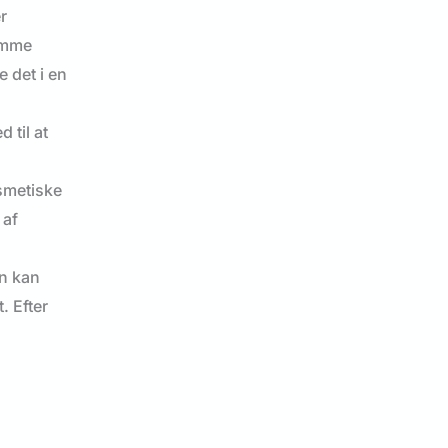
r
remme
 det i en
 til at
smetiske
 af
en kan
. Efter