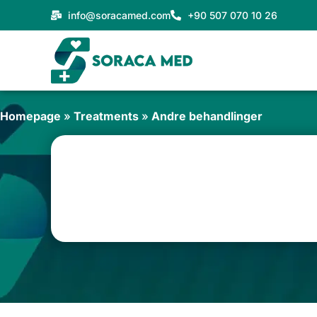
Gå
info@soracamed.com
+90 507 070 10 26
til
indholdet
Homepage
»
Treatments
»
Andre behandlinger