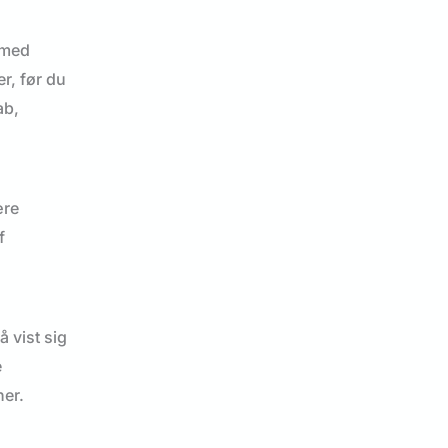
 med
r, før du
ab,
ære
f
 vist sig
e
ner.