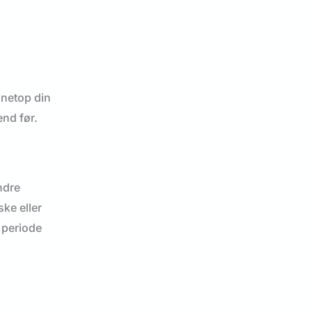
 netop din
end før.
ndre
ke eller
 periode