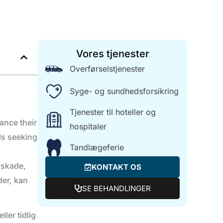
Vores tjenester
Overførselstjenester
Syge- og sundhedsforsikring
Tjenester til hoteller og
hospitaler
Tandlægeferie
n skade,
KONTAKT OS
der, kan
SE BEHANDLINGER
ler tidlig