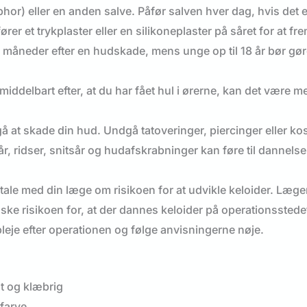
phor) eller en anden salve. Påfør salven hver dag, hvis det e
rer et trykplaster eller en silikoneplaster på såret for at f
 måneder efter en hudskade, mens unge op til 18 år bør gøre
iddelbart efter, at du har fået hul i ørerne, kan det være med
 at skade din hud. Undgå tatoveringer, piercinger eller ko
, ridser, snitsår og hudafskrabninger kan føre til dannelse
 tale med din læge om risikoen for at udvikle keloider. Læg
ke risikoen for, at der dannes keloider på operationsstedet
leje efter operationen og følge anvisningerne nøje.
st og klæbrig
dfarve