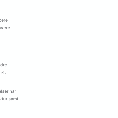
cere
 være
dre
0 %.
lser har
uktur samt