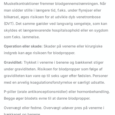
Muskelkontraktioner fremmer blodgennemstrømningen. Når
man sidder stille i længere tid, f.eks. under flyrejser eller
bilkørsel, øges risikoen for at udvikle dyb venetrombose
(DVT). Det samme gælder ved langvarig sengeleje, som kan
skyldes et længerevarende hospitalsophold eller en sygdom
som f.eks. lammelse.
Operation eller skade:
Skader på venerne eller kirurgiske
indgreb kan øge risikoen for blodpropper.
Graviditet:
Trykket i venerne i benene og bækkenet stiger
under graviditeten. Risikoen for blodpropper som følge af
graviditeten kan vare op til seks uger efter fødslen. Personer
med en arvelig koagulationsforstyrrelse er særligt udsatte.
P-piller (orale antikonceptionsmidler) eller hormonbehandling.
Begge øger blodets evne til at danne blodpropper.
Overvægt eller fedme. Overvægt udøver pres på venerne i
bækkenet og benene.