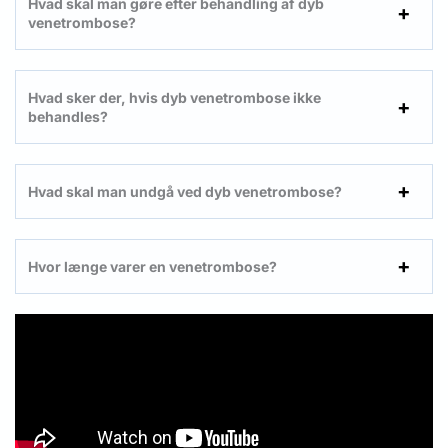
Hvad skal man gøre efter behandling af dyb
venetrombose?
Hvad sker der, hvis dyb venetrombose ikke
behandles?
Hvad skal man undgå ved dyb venetrombose?
Hvor længe varer en venetrombose?