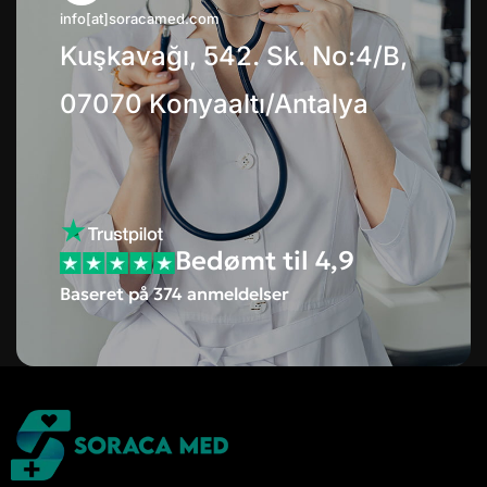
info[at]soracamed.com
Kuşkavağı, 542. Sk. No:4/B,
07070 Konyaaltı/Antalya
Bedømt til 4,9
Baseret på 374 anmeldelser