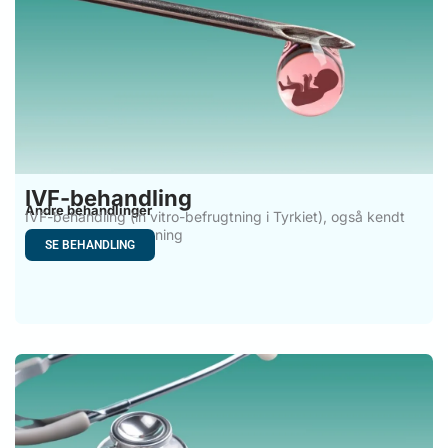
IVF-behandling
Andre behandlinger
IVF-behandling (in vitro-befrugtning i Tyrkiet), også kendt
som in vitro-befrugtning
SE BEHANDLING