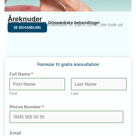
Åreknuder
Andre behandlinger
Ortopædiske behandlinger
,
Åreknuder i Tyrkiet Åreknuder er større vener, der bule ud
SE BEHANDLING
Formular til gratis konsultation
Full Name
*
First
Last
Phone Number
*
Email