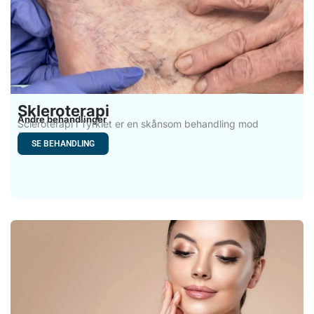
Skleroterapi
Andre behandlinger
Scleroterapi i Tyrkiet er en skånsom behandling mod
åreknuder og
SE BEHANDLING