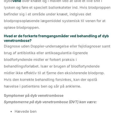
dybe
vene
over knæet og i maven ved at lave et lille snit i
lysken og føre et specielt ballonkateter ind. Hvis blodproppen
befinder sig i et område under knæet, indgives det
blodpropsopløsende lægemiddel systemisk til venen for at
opløse blodproppen.
Hvad er de forkerte fremgangsmåder ved behandling af dyb
venetrombose?
Diagnose uden Doppler-undersøgelse eller fejldiagnoser samt
brug af antibiotika eller antikoagulantia-lignende
blodfortyndende midler er forkert praksis i
behandlingsforløbet. Især er brugen af blodfortyndende
midler ikke effektiv til at fjerne den eksisterende blodprop.
Hvis den korrekte behandling forsinkes, kan der opstå
hævelse i patientens ben og sår på anklerne.
Symptomer på dyb venetrombose
Symptomerne på dyb venetrombose (DVT) kan være:
Hævede ben