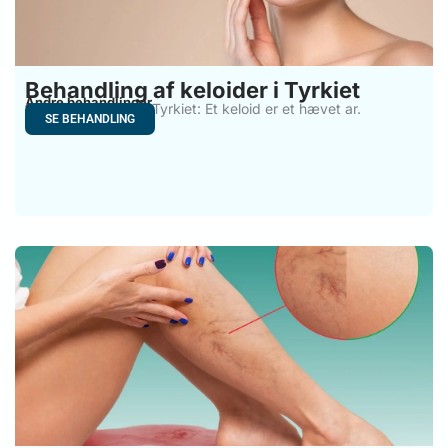
Behandling af keloider i Tyrkiet
Andre behandlinger
Keloid behandling i Tyrkiet: Et keloid er et hævet ar.
SE BEHANDLING