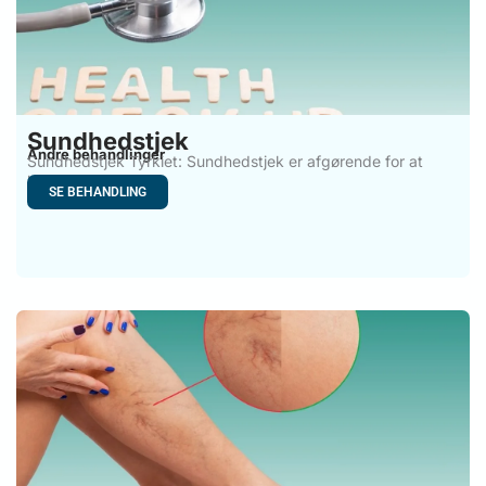
Sundhedstjek
Andre behandlinger
Sundhedstjek Tyrkiet: Sundhedstjek er afgørende for at
bevare et godt
SE BEHANDLING