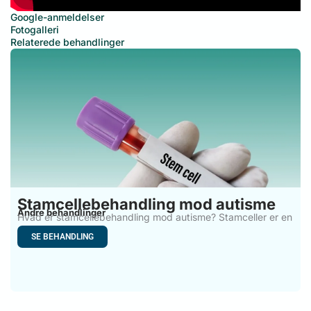
Google-anmeldelser
Fotogalleri
Relaterede behandlinger
Stamcellebehandling mod autisme
Andre behandlinger
Hvad er stamcellebehandling mod autisme? Stamceller er en
alsidig drivkraft
SE BEHANDLING