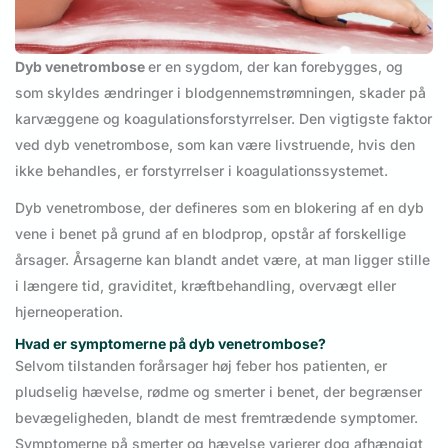
Dyb venetrombose
er en sygdom, der kan forebygges, og
som skyldes ændringer i blodgennemstrømningen, skader på
karvæggene og koagulationsforstyrrelser. Den vigtigste faktor
ved dyb venetrombose, som kan være livstruende, hvis den
ikke behandles, er forstyrrelser i koagulationssystemet.
Dyb venetrombose, der defineres som en blokering af en dyb
vene i benet på grund af en blodprop, opstår af forskellige
årsager. Årsagerne kan blandt andet være, at man ligger stille
i længere tid, graviditet, kræftbehandling, overvægt eller
hjerneoperation.
Hvad er symptomerne på dyb venetrombose?
Selvom tilstanden forårsager høj feber hos patienten, er
pludselig hævelse, rødme og smerter i benet, der begrænser
bevægeligheden, blandt de mest fremtrædende symptomer.
Symptomerne på smerter og hævelse varierer dog afhængigt