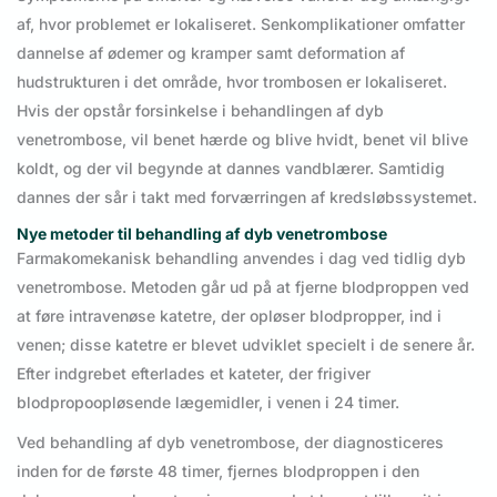
af, hvor problemet er lokaliseret. Senkomplikationer omfatter
dannelse af ødemer og kramper samt deformation af
hudstrukturen i det område, hvor trombosen er lokaliseret.
Hvis der opstår forsinkelse i behandlingen af dyb
venetrombose, vil benet hærde og blive hvidt, benet vil blive
koldt, og der vil begynde at dannes vandblærer. Samtidig
dannes der sår i takt med forværringen af kredsløbssystemet.
Nye metoder til behandling af dyb venetrombose
Farmakomekanisk behandling anvendes i dag ved tidlig dyb
venetrombose. Metoden går ud på at fjerne blodproppen ved
at føre intravenøse katetre, der opløser blodpropper, ind i
venen; disse katetre er blevet udviklet specielt i de senere år.
Efter indgrebet efterlades et kateter, der frigiver
blodpropoopløsende lægemidler, i venen i 24 timer.
Ved behandling af dyb venetrombose, der diagnosticeres
inden for de første 48 timer, fjernes blodproppen i den