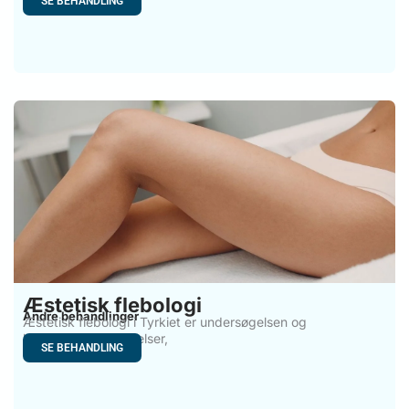
SE BEHANDLING
Æstetisk flebologi
Andre behandlinger
Æstetisk flebologi i Tyrkiet er undersøgelsen og
behandlingen af lidelser,
SE BEHANDLING