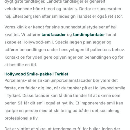
dygtigste tandlæger. Landets tandlæger er generelt
veluddannede både i teori og praksis. Derfor er succesraten
høj. Efterspørgslen efter smiledesign i landet er også ret stor.
Vores klinik er kendt for sine sundhedsturistydelser af høj
kvalitet. Vi udfører
tandfacader
og
tandimplantater
for at
skabe et Hollywood-smil. Speciallægen planlægger og
udfører behandlingen under hensyntagen til patientens behov.
Kontakt os for yderligere oplysninger om behandlingen og for
at bestille en tid.
Hollywood Smile-pakke i Tyrkiet
Porcelæns- eller zirkoniumporcelænsfacader bør være det
første, der falder dig ind, når du tænker på et Hollywood smile
i Tyrkiet. Disse facader kan få dine tænder til at skinne som
perler. Så får dit smil også et nyt liv. Et imponerende smil kan
hjælpe en person med at skille sig ud både i det sociale og
professionelle liv.
Det er vigtigt at sikre, at tænderne er fri for huller, inden der