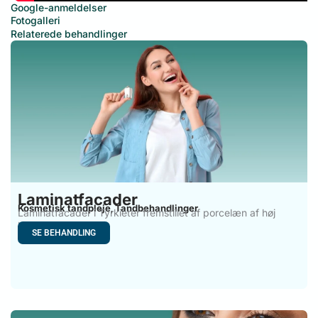
Google-anmeldelser
Fotogalleri
Relaterede behandlinger
Laminatfacader
Kosmetisk tandpleje
Tandbehandlinger
,
Laminatfacader i Tyrkieter fremstillet af porcelæn af høj
kvalitet. De
SE BEHANDLING