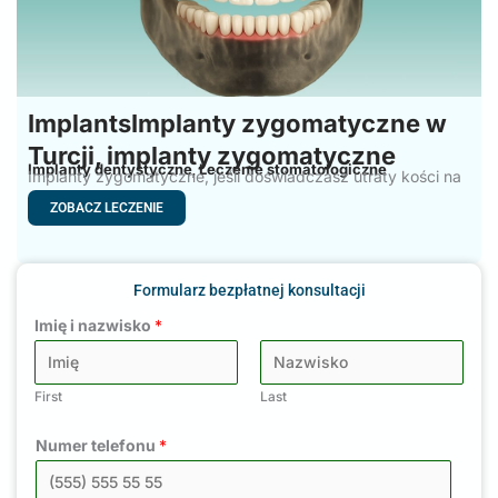
ImplantsImplanty zygomatyczne w
Turcji, implanty zygomatyczne
Implanty dentystyczne
Leczenie stomatologiczne
,
Implanty zygomatyczne, jeśli doświadczasz utraty kości na
górnej linii szczęki
ZOBACZ LECZENIE
Formularz bezpłatnej konsultacji
Imię i nazwisko
*
First
Last
Numer telefonu
*