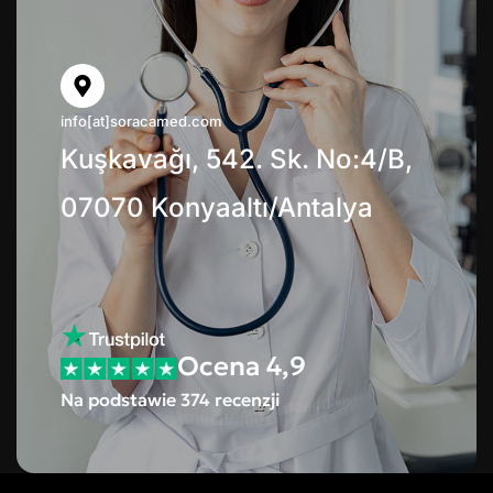
info[at]soracamed.com
Kuşkavağı, 542. Sk. No:4/B,
07070 Konyaaltı/Antalya
Ocena 4,9
Na podstawie 374 recenzji