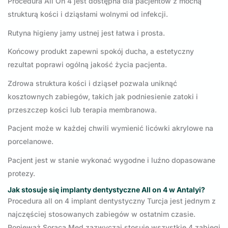
Procedura All On 4 jest dostępna dla pacjentów z mocną
strukturą kości i dziąsłami wolnymi od infekcji.
Rutyna higieny jamy ustnej jest łatwa i prosta.
Końcowy produkt zapewni spokój ducha, a estetyczny
rezultat poprawi ogólną jakość życia pacjenta.
Zdrowa struktura kości i dziąseł pozwala uniknąć
kosztownych zabiegów, takich jak podniesienie zatoki i
przeszczep kości lub terapia membranowa.
Pacjent może w każdej chwili wymienić licówki akrylowe na
porcelanowe.
Pacjent jest w stanie wykonać wygodne i luźno dopasowane
protezy.
Jak
stosuje
się implanty dentystyczne All on 4 w Antalyi?
Procedura all on 4 implant dentystyczny Turcja jest jednym z
najczęściej stosowanych zabiegów w ostatnim czasie.
Ponieważ Soraca Med zazwyczaj stosuje wszystkie 4 zabiegi