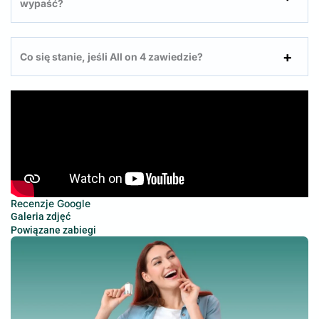
wypaść?
Co się stanie, jeśli All on 4 zawiedzie?
Recenzje Google
Galeria zdjęć
Powiązane zabiegi