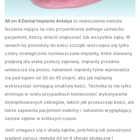
All on 4 Dental Implants Antalya
to nowoczesna metoda
leczenia mająca na celu przywrócenie pełnego uśmiechu
pacjentom, którzy utracili większość lub wszystkie zęby. W
ramach tej procedury do kości szczęki wszczepia się tylko
cztery strategicznie rozmieszczone implanty, które stanowią
podporę dla stałej protezy zębowej. Implanty przednie
umieszcza się prosto, natomiast implanty tylne wprowadza
się pod kątem od 30 do 45 stopni, aby jak najlepiej
wykorzystać istniejącą strukturę kości. Technika ta nie tylko
eliminuje w wielu przypadkach konieczność wykonywania
skomplikowanych zabiegów, takich jak przeszczep kości, ale
także zapewnia pacjentom stabilny i naturalnie wyglądający
zestaw zębów w krótszym czasie.
Jeśli zmagasz się z utratą zębów, próchnicą lub poważnymi
wadami zgryzu, metoda All on 4 oferuje skuteczne i