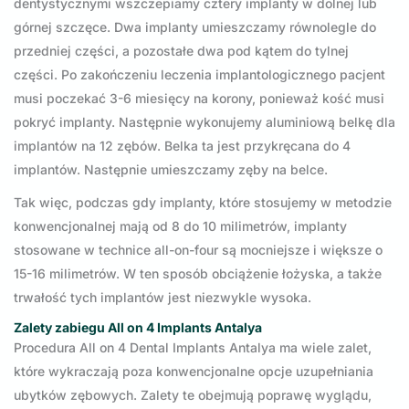
dentystycznymi wszczepiamy cztery implanty w dolnej lub
górnej szczęce. Dwa implanty umieszczamy równolegle do
przedniej części, a pozostałe dwa pod kątem do tylnej
części. Po zakończeniu leczenia implantologicznego pacjent
musi poczekać 3-6 miesięcy na korony, ponieważ kość musi
pokryć implanty. Następnie wykonujemy aluminiową belkę dla
implantów na 12 zębów. Belka ta jest przykręcana do 4
implantów. Następnie umieszczamy zęby na belce.
Tak więc, podczas gdy implanty, które stosujemy w metodzie
konwencjonalnej mają od 8 do 10 milimetrów, implanty
stosowane w technice all-on-four są mocniejsze i większe o
15-16 milimetrów. W ten sposób obciążenie łożyska, a także
trwałość tych implantów jest niezwykle wysoka.
Zalety zabiegu All on 4 Implants Antalya
Procedura All on 4 Dental Implants Antalya ma wiele zalet,
które wykraczają poza konwencjonalne opcje uzupełniania
ubytków zębowych. Zalety te obejmują poprawę wyglądu,