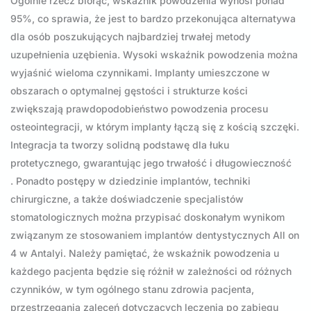
Ogólnie rzecz biorąc, wskaźnik powodzenia wynosi ponad
95%, co sprawia, że jest to bardzo przekonująca alternatywa
dla osób poszukujących najbardziej trwałej metody
uzupełnienia uzębienia. Wysoki wskaźnik powodzenia można
wyjaśnić wieloma czynnikami. Implanty umieszczone w
obszarach o optymalnej gęstości i strukturze kości
zwiększają prawdopodobieństwo powodzenia procesu
osteointegracji, w którym implanty łączą się z kością szczęki.
Integracja ta tworzy solidną podstawę dla łuku
protetycznego, gwarantując jego trwałość i długowieczność
. Ponadto postępy w dziedzinie implantów, techniki
chirurgiczne, a także doświadczenie specjalistów
stomatologicznych można przypisać doskonałym wynikom
związanym ze stosowaniem implantów dentystycznych All on
4 w Antalyi. Należy pamiętać, że wskaźnik powodzenia u
każdego pacjenta będzie się różnił w zależności od różnych
czynników, w tym ogólnego stanu zdrowia pacjenta,
przestrzegania zaleceń dotyczących leczenia po zabiegu