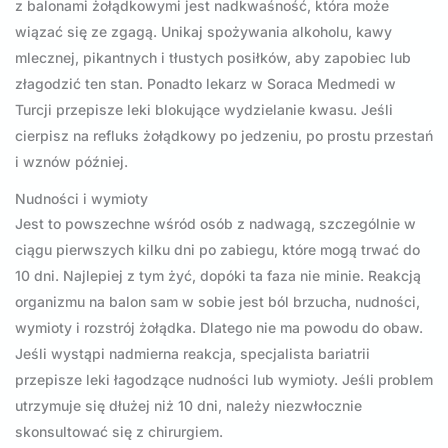
z balonami żołądkowymi jest nadkwaśność, która może
wiązać się ze zgagą. Unikaj spożywania alkoholu, kawy
mlecznej, pikantnych i tłustych posiłków, aby zapobiec lub
złagodzić ten stan. Ponadto lekarz w Soraca Medmedi w
Turcji przepisze leki blokujące wydzielanie kwasu. Jeśli
cierpisz na refluks żołądkowy po jedzeniu, po prostu przestań
i wznów później.
Nudności i wymioty
Jest to powszechne wśród osób z nadwagą, szczególnie w
ciągu pierwszych kilku dni po zabiegu, które mogą trwać do
10 dni. Najlepiej z tym żyć, dopóki ta faza nie minie. Reakcją
organizmu na balon sam w sobie jest ból brzucha, nudności,
wymioty i rozstrój żołądka. Dlatego nie ma powodu do obaw.
Jeśli wystąpi nadmierna reakcja, specjalista bariatrii
przepisze leki łagodzące nudności lub wymioty. Jeśli problem
utrzymuje się dłużej niż 10 dni, należy niezwłocznie
skonsultować się z chirurgiem.