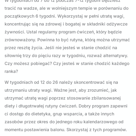
W tygodniach od 7 do 12 podczas 7-12 tygodni będziesz
tracić na wadze, ale w wolniejszym tempie w porównaniu do
początkowych 6 tygodni. Wykorzystaj w pełni utratę wagi,
koncentrując się na zdrowej i bogatej w składniki odżywcze
żywności. Ustal regularny program ćwiczeń, który będzie
zrównoważony. Powinna to być rutyna, którą można utrzymać
przez resztę życia. Jeśli nie jesteś w stanie chodzić na
siłownię trzy do pięciu razy w tygodniu, rozważ alternatywy.
Czy możesz pobiegać? Czy jesteś w stanie chodzić każdego
ranka?
W tygodniach od 12 do 26 należy skoncentrować się na
utrzymaniu utraty wagi. Ważne jest, aby zrozumieć, jak
utrzymać utratę wagi poprzez stosowanie zbilansowanej
diety i długotrwałej rutyny ćwiczeń. Dobry program zapewni
ci dostęp do dietetyka, grup wsparcia, a także innych
zasobów przez okres do jednego roku kalendarzowego od
momentu postawienia balonu. Skorzystaj z tych programów.