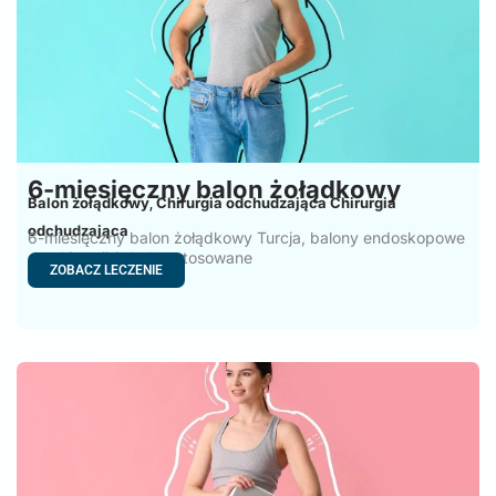
6-miesięczny balon żołądkowy
Balon żołądkowy
Chirurgia odchudzająca Chirurgia
,
odchudzająca
6-miesięczny balon żołądkowy Turcja, balony endoskopowe
do chirurgii żołądka stosowane
ZOBACZ LECZENIE