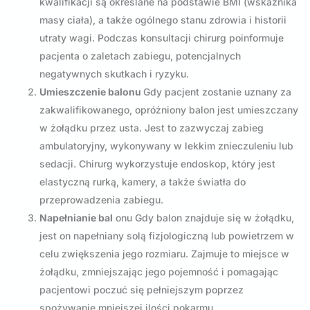
kwalifikacji są określane na podstawie BMI (wskaźnika
masy ciała), a także ogólnego stanu zdrowia i historii
utraty wagi. Podczas konsultacji chirurg poinformuje
pacjenta o zaletach zabiegu, potencjalnych
negatywnych skutkach i ryzyku.
Umieszczenie balonu
Gdy pacjent zostanie uznany za
zakwalifikowanego, opróżniony balon jest umieszczany
w żołądku przez usta. Jest to zazwyczaj zabieg
ambulatoryjny, wykonywany w lekkim znieczuleniu lub
sedacji. Chirurg wykorzystuje endoskop, który jest
elastyczną rurką, kamery, a także światła do
przeprowadzenia zabiegu.
Napełnianie bal
onu Gdy balon znajduje się w żołądku,
jest on napełniany solą fizjologiczną lub powietrzem w
celu zwiększenia jego rozmiaru. Zajmuje to miejsce w
żołądku, zmniejszając jego pojemność i pomagając
pacjentowi poczuć się pełniejszym poprzez
spożywanie mniejszej ilości pokarmu.