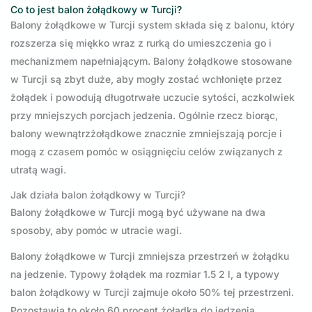
Co to jest balon żołądkowy w Turcji?
Balony żołądkowe w Turcji system składa się z balonu, który
rozszerza się miękko wraz z rurką do umieszczenia go i
mechanizmem napełniającym. Balony żołądkowe stosowane
w Turcji są zbyt duże, aby mogły zostać wchłonięte przez
żołądek i powodują długotrwałe uczucie sytości, aczkolwiek
przy mniejszych porcjach jedzenia. Ogólnie rzecz biorąc,
balony wewnątrzżołądkowe znacznie zmniejszają porcje i
mogą z czasem pomóc w osiągnięciu celów związanych z
utratą wagi.
Jak działa balon żołądkowy w Turcji?
Balony żołądkowe w Turcji mogą być używane na dwa
sposoby, aby pomóc w utracie wagi.
Balony żołądkowe w Turcji zmniejsza przestrzeń w żołądku
na jedzenie. Typowy żołądek ma rozmiar 1.5 2 l, a typowy
balon żołądkowy w Turcji zajmuje około 50% tej przestrzeni.
Pozostawia to około 60 procent żołądka do jedzenia.