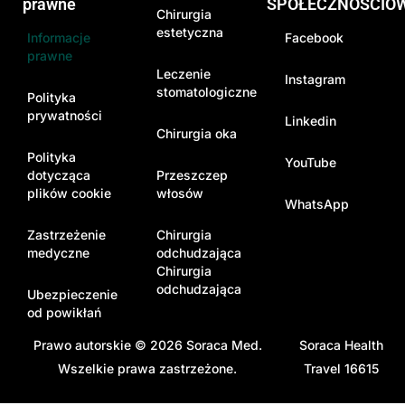
prawne
SPOŁECZNOŚCIO
Chirurgia
estetyczna
Informacje
Facebook
prawne
Leczenie
Instagram
stomatologiczne
Polityka
prywatności
Linkedin
Chirurgia oka
Polityka
YouTube
dotycząca
Przeszczep
plików cookie
włosów
WhatsApp
Zastrzeżenie
Chirurgia
medyczne
odchudzająca
Chirurgia
odchudzająca
Ubezpieczenie
od powikłań
Prawo autorskie © 2026
Soraca Med
.
Soraca Health
Wszelkie prawa zastrzeżone.
Travel 16615