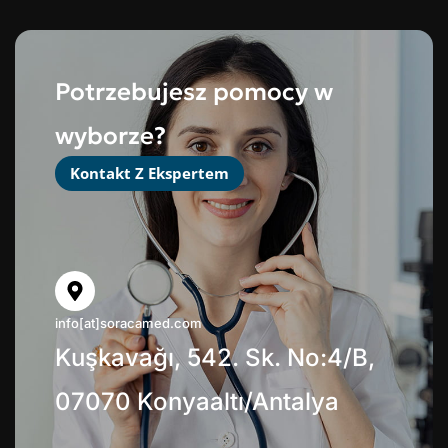
Potrzebujesz pomocy w
wyborze?
Kontakt Z Ekspertem
info[at]soracamed.com
Kuşkavağı, 542. Sk. No:4/B,
07070 Konyaaltı/Antalya