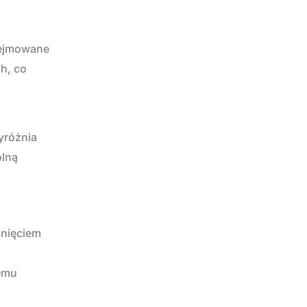
dejmowane
h, co
yróżnia
ólną
unięciem
zemu