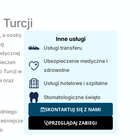
Turcji
, a osoby
Inne usługi
ug
Usługi transferu
edycznej
Ubezpieczenie medyczne i
pieczeń
zdrowotne
 Turcji w
e oraz
Usługi hotelowe i szpitalne
Stomatologiczne święto
SKONTAKTUJ SIĘ Z NAMI
edniego
ześniejsze
PRZEGLĄDAJ ZABIEGI
go