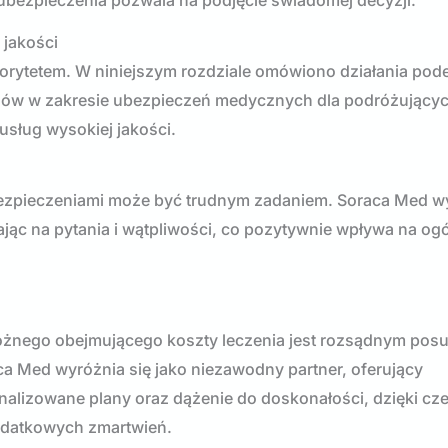
ubezpieczenia pozwala na podjęcie świadomej decyzji.
jakości
riorytetem. W niniejszym rozdziale omówiono działania po
rdów w zakresie ubezpieczeń medycznych dla podróżującyc
sług wysokiej jakości.
bezpieczeniami może być trudnym zadaniem. Soraca Med w
jąc na pytania i wątpliwości, co pozytywnie wpływa na og
żnego obejmującego koszty leczenia jest rozsądnym pos
ca Med wyróżnia się jako niezawodny partner, oferujący
lizowane plany oraz dążenie do doskonałości, dzięki c
dodatkowych zmartwień.