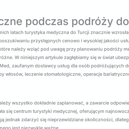
zne podczas podróży do 
nich latach turystyka medyczna do Turcji znacznie wzrosła
 poszukiwaniu przystępnych cenowo i wysokiej jakości usł
tóre należy wziąć pod uwagę przy planowaniu podróży m
różne. W niniejszym artykule zagłębiamy się w świat ubez
 Med, zaufanym dostawcy usług dla osób podróżujących do
py włosów, leczenie stomatologiczne, operacje bariatryczn
należy wszystko dokładnie zaplanować, a zawarcie odpowi
ała się centrum turystyki medycznej, oferującym najnowoc
 jednak zdarzyć się nieprzewidziane okoliczności, dlate
ego jest niezwykle ważne.