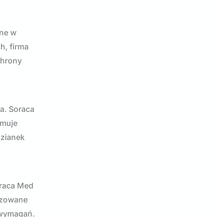
zne w
h, firma
chrony
a. Soraca
jmuje
dzianek
oraca Med
lizowane
 wymagań.