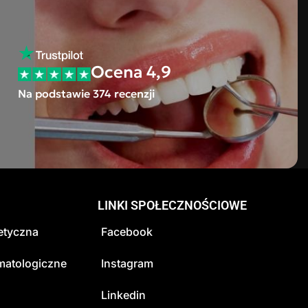
Ocena 4,9
Na podstawie 374 recenzji
LINKI SPOŁECZNOŚCIOWE
tetyczna
Facebook
matologiczne
Instagram
a
Linkedin