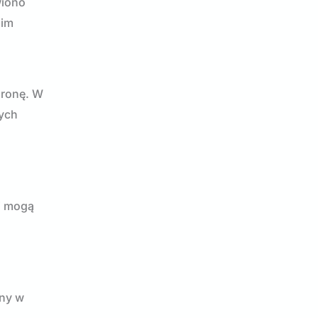
wiono
 im
hronę. W
nych
ci mogą
eny w