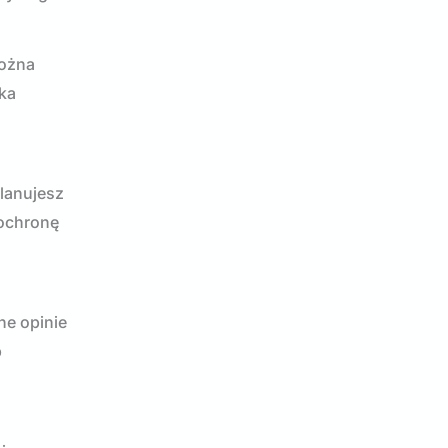
można
ka
planujesz
 ochronę
ne opinie
b