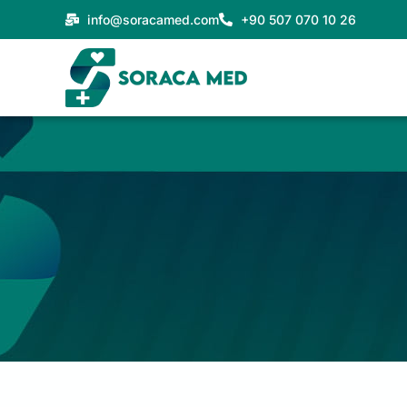
Przejdź
info@soracamed.com
+90 507 070 10 26
do
treści