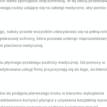
 warto sporządzić listę kontrolną. W tej sekcji przedsta
 uwagę osoby udające się na zabiegi medyczne, aby pomóc
o, należy przede wszystkim zdecydować się na pełną oc
pleksowej ochrony, która pozwala uniknąć nieprzewidzia
u w placówce medycznej.
iu płynnego przebiegu podróży medycznej. Od pomocy w
edykowane usługi firmy przyczyniają się do tego, że klien
ników do podjęcia pierwszego kroku w kierunku wykupienia
edstawiono korzyści płynące z uzyskania bezpłatnej wyc