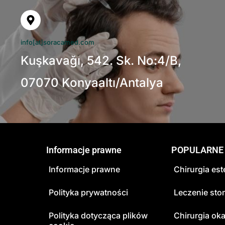
info[at]soracamed.com
Kuşkavağı, 542. Sk. No:4/B,
07070 Konyaaltı/Antalya
Informacje prawne
POPULARNE
Informacje prawne
Chirurgia es
Polityka prywatności
Leczenie sto
Polityka dotycząca plików
Chirurgia ok