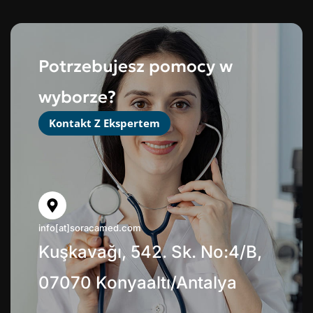
Potrzebujesz pomocy w
wyborze?
Kontakt Z Ekspertem
info[at]soracamed.com
Kuşkavağı, 542. Sk. No:4/B,
07070 Konyaaltı/Antalya