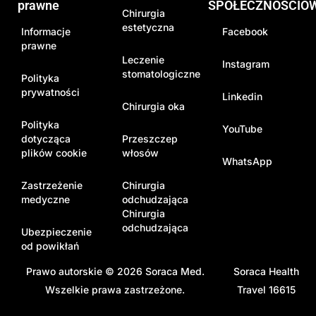
prawne
SPOŁECZNOŚCIO
Chirurgia
estetyczna
Informacje
Facebook
prawne
Leczenie
Instagram
stomatologiczne
Polityka
prywatności
Linkedin
Chirurgia oka
Polityka
YouTube
dotycząca
Przeszczep
plików cookie
włosów
WhatsApp
Zastrzeżenie
Chirurgia
medyczne
odchudzająca
Chirurgia
odchudzająca
Ubezpieczenie
od powikłań
Prawo autorskie © 2026
Soraca Med
.
Soraca Health
Wszelkie prawa zastrzeżone.
Travel 16615