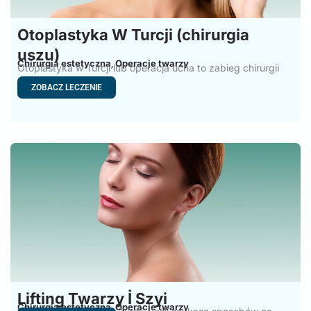
Otoplastyka W Turcji (chirurgia
uszu)
Chirurgia estetyczna
Operacje twarzy
,
Otoplastyka w Turcji lub operacja ucha to zabieg chirurgii
plastycznej,
ZOBACZ LECZENIE
Lifting Twarzy İ Szyi
Chirurgia estetyczna
Operacje twarzy
,