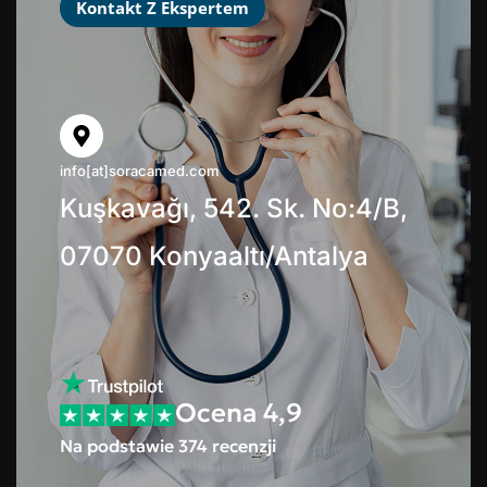
Kontakt Z Ekspertem
info[at]soracamed.com
Kuşkavağı, 542. Sk. No:4/B,
07070 Konyaaltı/Antalya
Ocena 4,9
Na podstawie 374 recenzji