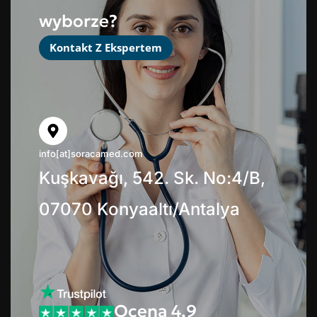
wyborze?
Kontakt Z Ekspertem
info[at]soracamed.com
Kuşkavağı, 542. Sk. No:4/B,
07070 Konyaaltı/Antalya
Ocena 4,9