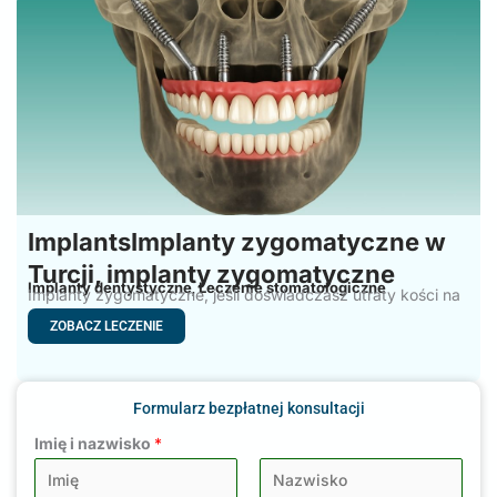
ImplantsImplanty zygomatyczne w
Turcji, implanty zygomatyczne
Implanty dentystyczne
Leczenie stomatologiczne
,
Implanty zygomatyczne, jeśli doświadczasz utraty kości na
górnej linii szczęki
ZOBACZ LECZENIE
Formularz bezpłatnej konsultacji
Imię i nazwisko
*