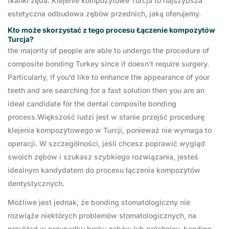
tkanki zęba. Klejenie kompozytowe Turcja to najszybsza
estetyczna odbudowa zębów przednich, jaką oferujemy.
Kto może skorzystać z tego procesu Łączenie kompozytów
Turcja?
the majority of people are able to undergo the procedure of
composite bonding Turkey since it doesn’t require surgery.
Particularly, if you’d like to enhance the appearance of your
teeth and are searching for a fast solution then you are an
ideal candidate for the dental composite bonding
process.Większość ludzi jest w stanie przejść procedurę
klejenia kompozytowego w Turcji, ponieważ nie wymaga to
operacji. W szczególności, jeśli chcesz poprawić wygląd
swoich zębów i szukasz szybkiego rozwiązania, jesteś
idealnym kandydatem do procesu łączenia kompozytów
dentystycznych.
Możliwe jest jednak, że bonding stomatologiczny nie
rozwiąże niektórych problemów stomatologicznych, na
przykład w przypadku braku zębów lub próchnicy, bonding