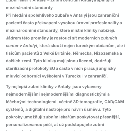
mezinárodní standardy
Při hledání spolehlivého
zubaře v Antalyi
jsou zahraniční
pacienti často překvapeni vysokou úrovní profesionality a
mezinárodními standardy, které místní kliniky nabízejí.
Jádrem této proměny je rostoucí síť moderních
zubních
center v Antalyi
, která slouží nejen tureckým občanům, ale i
tisícům pacientů z Velké Británie, Německa, Nizozemska a
dalších zemí. Tyto kliniky mají plnou licenci, dodržují
sterilizační protokoly EU a často v nich pracují anglicky
mluvící odborníci vyškolení v Turecku i v zahraničí.
Ty nejlepší
zubní kliniky v Antalyi
jsou vybaveny
nejmodernějšími nejmodernějšími diagnostickými a
léčebnými technologiemi, včetně 3D tomografie, CAD/CAM
systémů, a digitální nástroje pro návrh úsměvu. Tyto
pokroky umožňují zubním lékařům poskytovat přesnější,
personalizovanou péči, ať už podstupujete
zubní