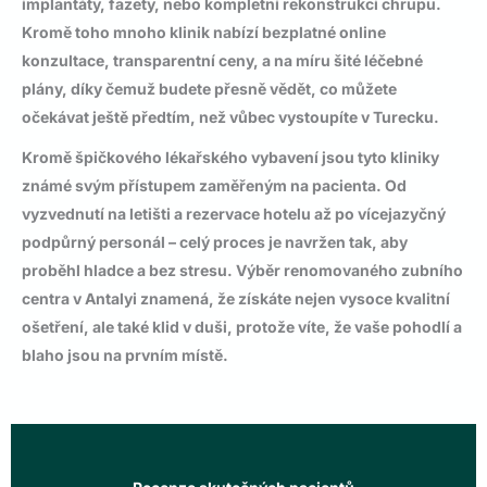
implantáty
, fazety, nebo kompletní rekonstrukci chrupu.
Kromě toho mnoho klinik nabízí bezplatné online
konzultace, transparentní ceny, a na míru šité léčebné
plány, díky čemuž budete přesně vědět, co můžete
očekávat ještě předtím, než vůbec vystoupíte v Turecku.
Kromě špičkového lékařského vybavení jsou tyto kliniky
známé svým přístupem zaměřeným na pacienta. Od
vyzvednutí na letišti a rezervace hotelu až po vícejazyčný
podpůrný personál – celý proces je navržen tak, aby
proběhl hladce a bez stresu. Výběr renomovaného
zubního
centra v Antalyi
znamená, že získáte nejen vysoce kvalitní
ošetření, ale také klid v duši, protože víte, že vaše pohodlí a
blaho jsou na prvním místě.