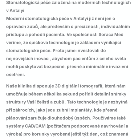
Stomatologická péče založená na moderních technologiích
v Antalyi
Moderní
stomatologická péče v Antalyi
již není jen o
opravách zubů, ale především o preciznosti, individuálním
přístupu a pohodlí pacienta. Ve společnosti Soraca Med
věříme, že špičková technologie je základem vynikající
stomatologické péče. Proto jsme investovali do
nejnovějších inovací, abychom pacientům z celého světa
mohli poskytovat bezpečné, přesné a minimálně invazivní
ošetření.
Naše klinika disponuje
3D digitální tomografií
, která nám
umožňuje během několika sekund pořídit detailní snímky
struktury Vaší čelisti a zubů. Tato technologie je nezbytná
při zákrocích, jako jsou
zubní implantáty
, kde přesné
plánování zaručuje dlouhodobý úspěch. Používáme také
systémy CAD/CAM
(počítačem podporované navrhování a
výroba) pro korunky vyrobené ještě týž den, což znamená