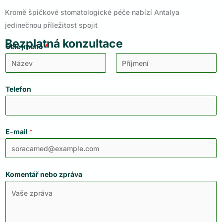
Kromě špičkové stomatologické péče nabízí Antalya
jedinečnou příležitost spojit
Bezplatná konzultace
Celé jméno
*
F
L
i
Telefon
a
r
s
s
t
t
E-mail
*
Komentář nebo zpráva