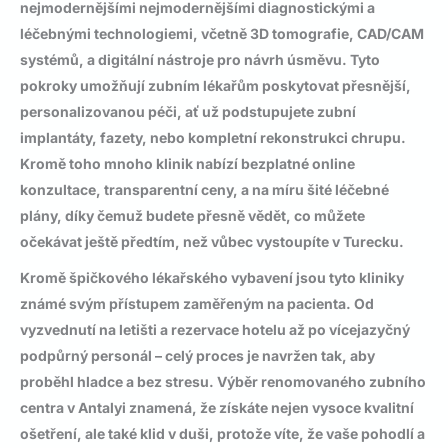
nejmodernějšími nejmodernějšími diagnostickými a
léčebnými technologiemi, včetně 3D tomografie, CAD/CAM
systémů, a digitální nástroje pro návrh úsměvu. Tyto
pokroky umožňují zubním lékařům poskytovat přesnější,
personalizovanou péči, ať už podstupujete
zubní
implantáty
, fazety, nebo kompletní rekonstrukci chrupu.
Kromě toho mnoho klinik nabízí bezplatné online
konzultace, transparentní ceny, a na míru šité léčebné
plány, díky čemuž budete přesně vědět, co můžete
očekávat ještě předtím, než vůbec vystoupíte v Turecku.
Kromě špičkového lékařského vybavení jsou tyto kliniky
známé svým přístupem zaměřeným na pacienta. Od
vyzvednutí na letišti a rezervace hotelu až po vícejazyčný
podpůrný personál – celý proces je navržen tak, aby
proběhl hladce a bez stresu. Výběr renomovaného
zubního
centra v Antalyi
znamená, že získáte nejen vysoce kvalitní
ošetření, ale také klid v duši, protože víte, že vaše pohodlí a