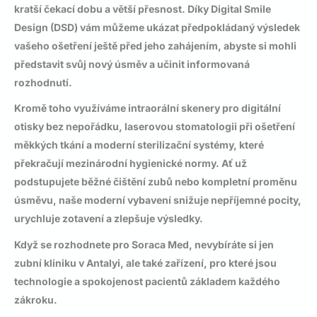
kratší čekací dobu a větší přesnost. Díky
Digital Smile
Design (DSD)
vám můžeme ukázat předpokládaný výsledek
vašeho ošetření ještě před jeho zahájením, abyste si mohli
představit svůj nový úsměv a učinit informovaná
rozhodnutí.
Kromě toho využíváme
intraorální skenery
pro digitální
otisky bez nepořádku,
laserovou stomatologii
při ošetření
měkkých tkání a moderní sterilizační systémy, které
překračují mezinárodní hygienické normy. Ať už
podstupujete běžné čištění zubů nebo kompletní proměnu
úsměvu, naše moderní vybavení snižuje nepříjemné pocity,
urychluje zotavení a zlepšuje výsledky.
Když se rozhodnete pro Soraca Med, nevybíráte si jen
zubní kliniku v Antalyi
, ale také zařízení, pro které jsou
technologie a spokojenost pacientů základem každého
zákroku.