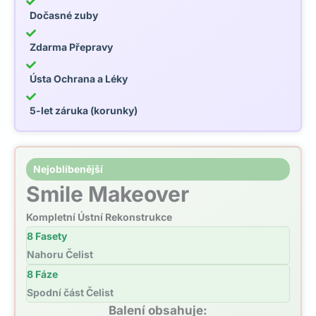
Dočasné zuby
Zdarma Přepravy
Ústa Ochrana a Léky
5-let záruka (korunky)
Nejoblíbenější
Smile Makeover
Kompletní Ústní Rekonstrukce
8 Fasety
Nahoru Čelist
8 Fáze
Spodní část Čelist
Balení obsahuje: