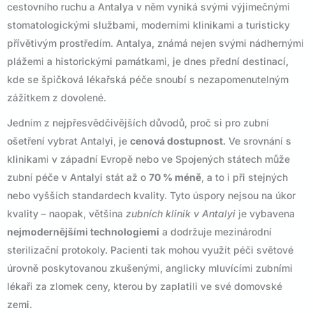
cestovního ruchu a Antalya v něm vyniká svými výjimečnými
stomatologickými službami, moderními klinikami a turisticky
přívětivým prostředím. Antalya, známá nejen svými nádhernými
plážemi a historickými památkami, je dnes přední destinací,
kde se špičková lékařská péče snoubí s nezapomenutelným
zážitkem z dovolené.
Jedním z nejpřesvědčivějších důvodů, proč si pro zubní
ošetření vybrat Antalyi, je
cenová dostupnost
. Ve srovnání s
klinikami v západní Evropě nebo ve Spojených státech může
zubní péče v Antalyi stát až o
70 % méně
, a to i při stejných
nebo vyšších standardech kvality. Tyto úspory nejsou na úkor
kvality – naopak, většina
zubních klinik v Antalyi
je vybavena
nejmodernějšími technologiemi
a dodržuje mezinárodní
sterilizační protokoly. Pacienti tak mohou využít péči světové
úrovně poskytovanou zkušenými, anglicky mluvícími zubními
lékaři za zlomek ceny, kterou by zaplatili ve své domovské
zemi.