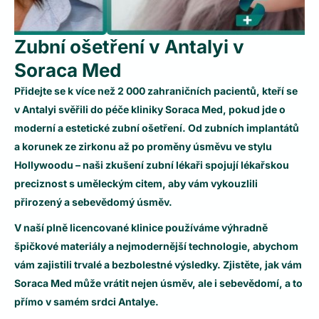
Zubní ošetření v Antalyi v
Soraca Med
Přidejte se k více než
2 000 zahraničních pacientů
, kteří se
v
Antalyi
svěřili do péče kliniky Soraca Med, pokud jde o
moderní a estetické zubní ošetření. Od
zubních implantátů
a
korunek ze zirkonu
až po
proměny úsměvu ve stylu
Hollywoodu
– naši zkušení zubní lékaři spojují lékařskou
preciznost s uměleckým citem, aby vám vykouzlili
přirozený a sebevědomý úsměv.
V naší plně licencované klinice používáme výhradně
špičkové materiály
a nejmodernější technologie, abychom
vám zajistili trvalé a bezbolestné výsledky. Zjistěte, jak vám
Soraca Med může vrátit nejen úsměv, ale i sebevědomí, a to
přímo v samém srdci
Antalye
.