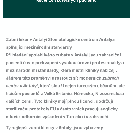
Recenze skutečných pacientů
Zubní lékař v Antalyi Stomatologické centrum Antalya
splňující mezinárodní standardy
Při hledání spolehlivého
zubaře v Antalyi
jsou zahraniční
pacienti často překvapeni vysokou úrovní profesionality a
mezinárodními standardy, které místní kliniky nabízejí.
Jádrem této proměny je rostoucí síť moderních
zubních
center v Antalyi
, která slouží nejen tureckým občanům, ale i
tisícům pacientů z Velké Británie, Německa, Nizozemska a
dalších zemí. Tyto kliniky mají plnou licenci, dodržují
sterilizační protokoly EU a často v nich pracují anglicky
mluvící odborníci vyškolení v Turecku i v zahraničí.
Ty nejlepší
zubní kliniky v Antalyi
jsou vybaveny