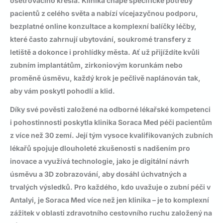
ošetřovacího křesla. Klinika chápe specifické potřeby
pacientů z celého světa a nabízí
vícejazyčnou podporu
,
bezplatné online konzultace a komplexní
balíčky léčby
,
které často zahrnují ubytování, soukromé transfery z
letiště a dokonce i prohlídky města. Ať už přijíždíte kvůli
zubním implantátům
, zirkoniovým korunkám nebo
proměně úsměvu, každý krok je pečlivě naplánován tak,
aby vám poskytl pohodlí a klid.
Díky své pověsti založené na odborné lékařské kompetenci
i pohostinnosti poskytla klinika Soraca Med péči pacientům
z více než 30 zemí. Její tým vysoce kvalifikovaných zubních
lékařů spojuje dlouholeté zkušenosti s nadšením pro
inovace a využívá technologie, jako je digitální návrh
úsměvu a 3D zobrazování, aby dosáhl úchvatných a
trvalých výsledků. Pro každého, kdo uvažuje o
zubní péči v
Antalyi
, je Soraca Med více než jen klinika – je to komplexní
zážitek v oblasti zdravotního cestovního ruchu založený na