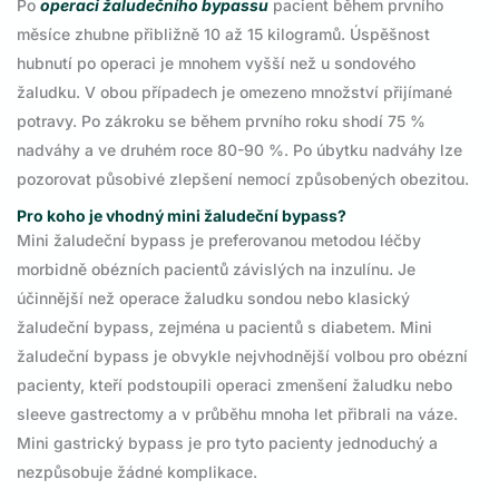
Po
operaci žaludečního bypassu
pacient během prvního
měsíce zhubne přibližně 10 až 15 kilogramů. Úspěšnost
hubnutí po operaci je mnohem vyšší než u sondového
žaludku. V obou případech je omezeno množství přijímané
potravy. Po zákroku se během prvního roku shodí 75 %
nadváhy a ve druhém roce 80-90 %. Po úbytku nadváhy lze
pozorovat působivé zlepšení nemocí způsobených obezitou.
Pro koho je vhodný mini žaludeční bypass?
Mini žaludeční bypass je preferovanou metodou léčby
morbidně obézních pacientů závislých na inzulínu. Je
účinnější než operace žaludku sondou nebo klasický
žaludeční bypass, zejména u pacientů s diabetem. Mini
žaludeční bypass je obvykle nejvhodnější volbou pro obézní
pacienty, kteří podstoupili operaci zmenšení žaludku nebo
sleeve gastrectomy a v průběhu mnoha let přibrali na váze.
Mini gastrický bypass je pro tyto pacienty jednoduchý a
nezpůsobuje žádné komplikace.