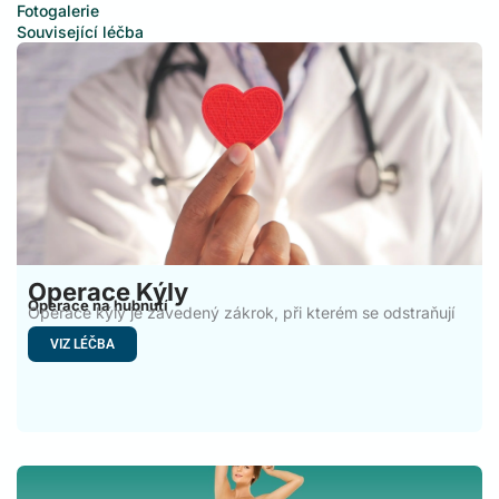
Fotogalerie
Související léčba
Operace Kýly
Operace na hubnutí
Operace kýly je zavedený zákrok, při kterém se odstraňují
nedostatky
VIZ LÉČBA