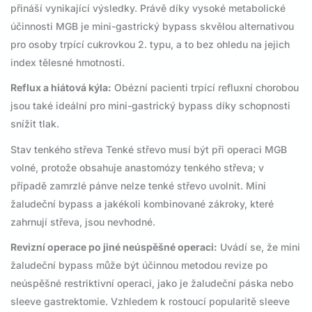
přináší vynikající výsledky. Právě díky vysoké metabolické
účinnosti MGB je mini-gastrický bypass skvělou alternativou
pro osoby trpící cukrovkou 2. typu, a to bez ohledu na jejich
index tělesné hmotnosti.
Reflux a hiátová kýla:
Obézní pacienti trpící refluxní chorobou
jsou také ideální pro mini-gastrický bypass díky schopnosti
snížit tlak.
Stav tenkého střeva Tenké střevo musí být při operaci MGB
volné, protože obsahuje anastomózy tenkého střeva; v
případě zamrzlé pánve nelze tenké střevo uvolnit. Mini
žaludeční bypass a jakékoli kombinované zákroky, které
zahrnují střeva, jsou nevhodné.
Revizní operace po jiné neúspěšné operaci:
Uvádí se, že mini
žaludeční bypass může být účinnou metodou revize po
neúspěšné restriktivní operaci, jako je žaludeční páska nebo
sleeve gastrektomie. Vzhledem k rostoucí popularitě sleeve