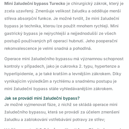
Mini žaludeční bypass Turecko
je chirurgický zákrok, který je
zcela uzavřený. Zmenšuje velikost žaludku a odděluje menší
střeva absorpční funkce. Je možné tvrdit, že mini žaludeční
bypass je technika, kterou lze použít mnohem rychleji. Mini
gastrický bypass je nejrychlejší a nejjednodušší ze všech
postupů používaných při operaci hubnutí. Jeho pooperační
rekonvalescence je velmi snadná a pohodlná.
Operace mini žaludečního bypassu má významnou schopnost
kontroly v případech, jako je cukrovka 2. typu, hypertenze a
hyperlipidemie, a je také kratším a levnějším zákrokem. Díky
vynikajícím výsledkům a rychlému a snadnému postupu je
mini žaludeční bypass stále vyhledávanějším zákrokem.
Jak se provádí mini žaludeční bypass?
Je možné vyjmenovat fáze, z nichž se skládá operace mini
žaludečního bypassu, která se provádí za účelem zmenšení
žaludku a zablokování vstřebávání potravy ze střev;