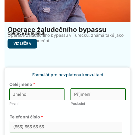
Operace žaludečního bypassu
Operace na hubnutí
Operace žaludečního bypassu v Turecku, známá také jako
Roux-en-Y žaludeční
VIZ LÉČBA
Formulář pro bezplatnou konzultaci
Celé jméno
*
První
Poslední
Telefonní číslo
*