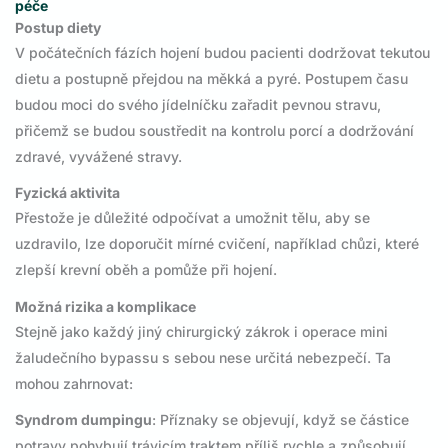
péče
Postup diety
V počátečních fázích hojení budou pacienti dodržovat tekutou
dietu a postupně přejdou na měkká a pyré. Postupem času
budou moci do svého jídelníčku zařadit pevnou stravu,
přičemž se budou soustředit na kontrolu porcí a dodržování
zdravé, vyvážené stravy.
Fyzická aktivita
Přestože je důležité odpočívat a umožnit tělu, aby se
uzdravilo, lze doporučit mírné cvičení, například chůzi, které
zlepší krevní oběh a pomůže při hojení.
Možná rizika a komplikace
Stejně jako každý jiný chirurgický zákrok i operace mini
žaludečního bypassu s sebou nese určitá nebezpečí. Ta
mohou zahrnovat:
Syndrom dumpingu
: Příznaky se objevují, když se částice
potravy pohybují trávicím traktem příliš rychle a způsobují