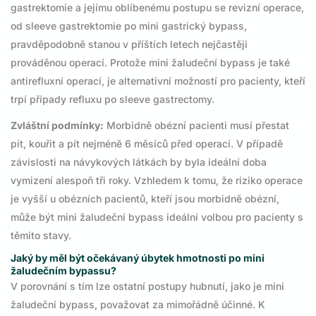
gastrektomie a jejímu oblíbenému postupu se revizní operace,
od sleeve gastrektomie po mini gastrický bypass,
pravděpodobně stanou v příštích letech nejčastěji
prováděnou operací. Protože mini žaludeční bypass je také
antirefluxní operací, je alternativní možností pro pacienty, kteří
trpí případy refluxu po sleeve gastrectomy.
Zvláštní podmínky:
Morbidně obézní pacienti musí přestat
pít, kouřit a pít nejméně 6 měsíců před operací. V případě
závislosti na návykových látkách by byla ideální doba
vymizení alespoň tři roky. Vzhledem k tomu, že riziko operace
je vyšší u obézních pacientů, kteří jsou morbidně obézní,
může být mini žaludeční bypass ideální volbou pro pacienty s
těmito stavy.
Jaký by měl být očekávaný úbytek hmotnosti po mini
žaludečním bypassu?
V porovnání s tím lze ostatní postupy hubnutí, jako je mini
žaludeční bypass, považovat za mimořádně účinné. K