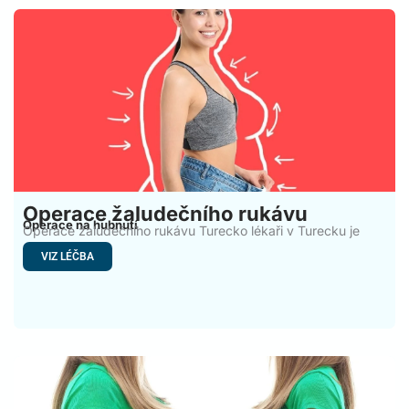
Operace žaludečního rukávu
Operace na hubnutí
Operace žaludečního rukávu Turecko lékaři v Turecku je
populární a
VIZ LÉČBA