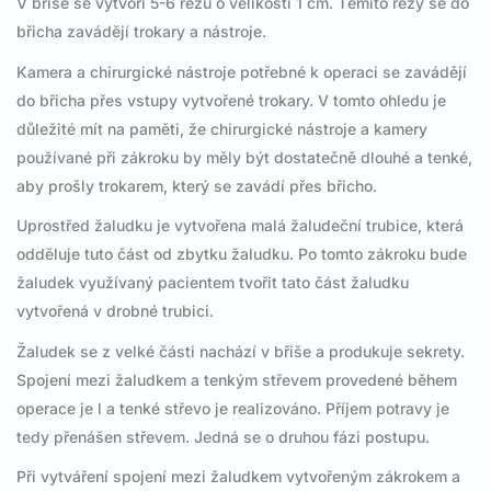
V břiše se vytvoří 5-6 řezů o velikosti 1 cm. Těmito řezy se do
břicha zavádějí trokary a nástroje.
Kamera a chirurgické nástroje potřebné k operaci se zavádějí
do břicha přes vstupy vytvořené trokary. V tomto ohledu je
důležité mít na paměti, že chirurgické nástroje a kamery
používané při zákroku by měly být dostatečně dlouhé a tenké,
aby prošly trokarem, který se zavádí přes břicho.
Uprostřed žaludku je vytvořena malá žaludeční trubice, která
odděluje tuto část od zbytku žaludku. Po tomto zákroku bude
žaludek využívaný pacientem tvořit tato část žaludku
vytvořená v drobné trubici.
Žaludek se z velké části nachází v břiše a produkuje sekrety.
Spojení mezi žaludkem a tenkým střevem provedené během
operace je l a tenké střevo je realizováno. Příjem potravy je
tedy přenášen střevem. Jedná se o druhou fázi postupu.
Při vytváření spojení mezi žaludkem vytvořeným zákrokem a