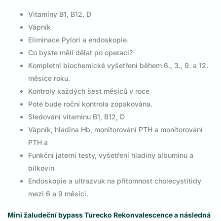
Vitamíny B1, B12, D
Vápník
Eliminace Pylori a endoskopie.
Co byste měli dělat po operaci?
Kompletní biochemické vyšetření během 6., 3., 9. a 12.
měsíce roku.
Kontroly každých šest měsíců v roce
Poté bude roční kontrola zopakována.
Sledování vitaminu B1, B12, D
Vápník, hladina Hb, monitorování PTH a monitorování
PTH a
Funkční jaterní testy, vyšetření hladiny albuminu a
bílkovin
Endoskopie a ultrazvuk na přítomnost cholecystitidy
mezi 6 a 9 měsíci.
Mini žaludeční bypass Turecko Rekonvalescence a následná