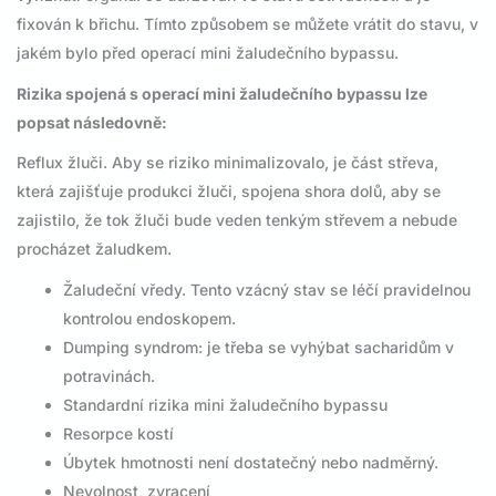
fixován k břichu. Tímto způsobem se můžete vrátit do stavu, v
jakém bylo před operací mini žaludečního bypassu.
Rizika spojená s operací mini žaludečního bypassu lze
popsat následovně:
Reflux žluči. Aby se riziko minimalizovalo, je část střeva,
která zajišťuje produkci žluči, spojena shora dolů, aby se
zajistilo, že tok žluči bude veden tenkým střevem a nebude
procházet žaludkem.
Žaludeční vředy. Tento vzácný stav se léčí pravidelnou
kontrolou endoskopem.
Dumping syndrom: je třeba se vyhýbat sacharidům v
potravinách.
Standardní rizika mini žaludečního bypassu
Resorpce kostí
Úbytek hmotnosti není dostatečný nebo nadměrný.
Nevolnost, zvracení