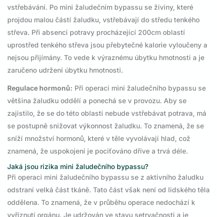
vstřebávání. Po mini žaludečním bypassu se živiny, které
projdou malou částí žaludku, vstřebávají do středu tenkého
střeva. Při absenci potravy procházející 200cm oblastí
uprostřed tenkého střeva jsou přebytečné kalorie vyloučeny a
nejsou přijímány. To vede k výraznému úbytku hmotnosti a je
zaručeno udržení úbytku hmotnosti.
Regulace hormonů:
Při operaci mini žaludečního bypassu se
většina žaludku oddělí a ponechá se v provozu. Aby se
zajistilo, že se do této oblasti nebude vstřebávat potrava, má
se postupně snižovat výkonnost žaludku. To znamená, že se
sníží množství hormonů, které v těle vyvolávají hlad, což
znamená, že uspokojení je pociťováno dříve a trvá déle.
Jaká jsou rizika mini žaludečního bypassu?
Při operaci mini žaludečního bypassu se z aktivního žaludku
odstraní velká část tkáně. Tato část však není od lidského těla
oddělena. To znamená, že v průběhu operace nedochází k
vyříznutí orgánu. Je udržován ve stavu setrvačnosti a je