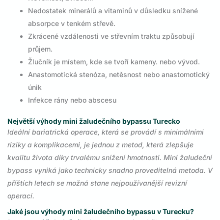
Nedostatek minerálů a vitaminů v důsledku snížené
absorpce v tenkém střevě.
Zkrácené vzdálenosti ve střevním traktu způsobují
průjem.
Žlučník je místem, kde se tvoří kameny. nebo vývod.
Anastomotická stenóza, netěsnost nebo anastomotický
únik
Infekce rány nebo abscesu
Největší výhody mini žaludečního bypassu Turecko
Ideální bariatrická operace, která se provádí s minimálními
riziky a komplikacemi, je jednou z metod, která zlepšuje
kvalitu života díky trvalému snížení hmotnosti. Mini žaludeční
bypass vyniká jako technicky snadno proveditelná metoda. V
příštích letech se možná stane nejpoužívanější revizní
operací.
Jaké jsou výhody mini žaludečního bypassu v Turecku?