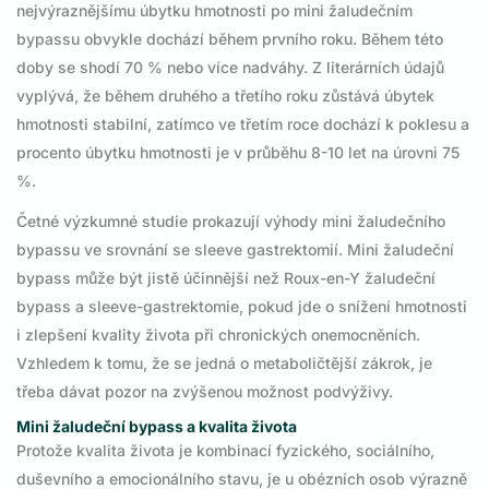
nejvýraznějšímu úbytku hmotnosti po mini žaludečním
bypassu obvykle dochází během prvního roku. Během této
doby se shodí 70 % nebo více nadváhy. Z literárních údajů
vyplývá, že během druhého a třetího roku zůstává úbytek
hmotnosti stabilní, zatímco ve třetím roce dochází k poklesu a
procento úbytku hmotnosti je v průběhu 8-10 let na úrovni 75
%.
Četné výzkumné studie prokazují výhody mini žaludečního
bypassu ve srovnání se sleeve gastrektomií. Mini žaludeční
bypass může být jistě účinnější než Roux-en-Y žaludeční
bypass a sleeve-gastrektomie, pokud jde o snížení hmotnosti
i zlepšení kvality života při chronických onemocněních.
Vzhledem k tomu, že se jedná o metaboličtější zákrok, je
třeba dávat pozor na zvýšenou možnost podvýživy.
Mini žaludeční bypass a kvalita života
Protože kvalita života je kombinací fyzického, sociálního,
duševního a emocionálního stavu, je u obézních osob výrazně