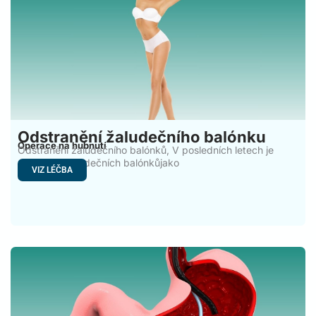
Odstranění žaludečního balónku
Operace na hubnutí
Odstranění žaludečního balónků, V posledních letech je
používání žaludečních balónkůjako
VIZ LÉČBA