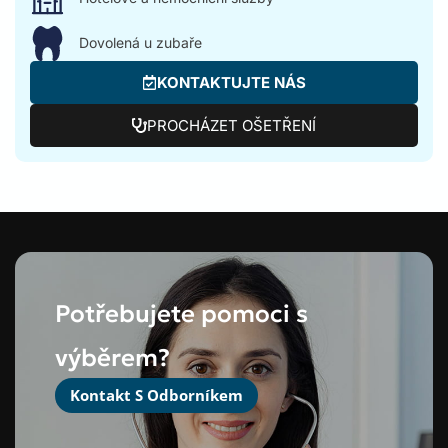
Dovolená u zubaře
KONTAKTUJTE NÁS
PROCHÁZET OŠETŘENÍ
Potřebujete pomoci s
výběrem?
Kontakt S Odborníkem