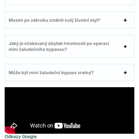
Musím po zákroku změnit svůj životní styl?
Jaký je očekávaný úbytek hmotnosti po operaci
mini žaludečního bypassu?
Může být mini žaludeční bypass vratný?
Odkazy Google