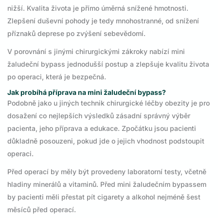
nižší. Kvalita života je přímo úměrná snížené hmotnosti.
Zlepšení duševní pohody je tedy mnohostranné, od snížení
příznaků deprese po zvýšení sebevědomí.
V porovnání s jinými chirurgickými zákroky nabízí mini
žaludeční bypass jednodušší postup a zlepšuje kvalitu života
po operaci, která je bezpečná.
Jak probíhá příprava na mini žaludeční bypass?
Podobně jako u jiných technik chirurgické léčby obezity je pro
dosažení co nejlepších výsledků zásadní správný výběr
pacienta, jeho příprava a edukace. Zpočátku jsou pacienti
důkladně posouzeni, pokud jde o jejich vhodnost podstoupit
operaci.
Před operací by měly být provedeny laboratorní testy, včetně
hladiny minerálů a vitaminů. Před mini žaludečním bypassem
by pacienti měli přestat pít cigarety a alkohol nejméně šest
měsíců před operací.