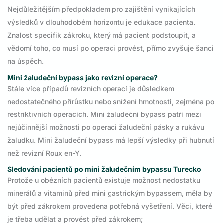
Nejdůležitějším předpokladem pro zajištění vynikajících
výsledků v dlouhodobém horizontu je edukace pacienta.
Znalost specifik zákroku, který má pacient podstoupit, a
vědomí toho, co musí po operaci provést, přímo zvyšuje šanci
na úspěch.
Mini žaludeční bypass jako revizní operace?
Stále více případů revizních operací je důsledkem
nedostatečného přírůstku nebo snížení hmotnosti, zejména po
restriktivních operacích. Mini žaludeční bypass patří mezi
nejúčinnější možnosti po operaci žaludeční pásky a rukávu
žaludku. Mini žaludeční bypass má lepší výsledky při hubnutí
než revizní Roux en-Y.
Sledování pacientů po mini žaludečním bypassu Turecko
Protože u obézních pacientů existuje možnost nedostatku
minerálů a vitaminů před mini gastrickým bypassem, měla by
být před zákrokem provedena potřebná vyšetření. Věci, které
je třeba udělat a provést před zákrokem;