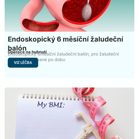
Endoskopický 6 měsíční žaludeční
balón
Operace na hubnutí
Endoskopický 6měsíční žaludeční balón, pro žaludeční
operace používané po dobu
VIZ LÉČBA