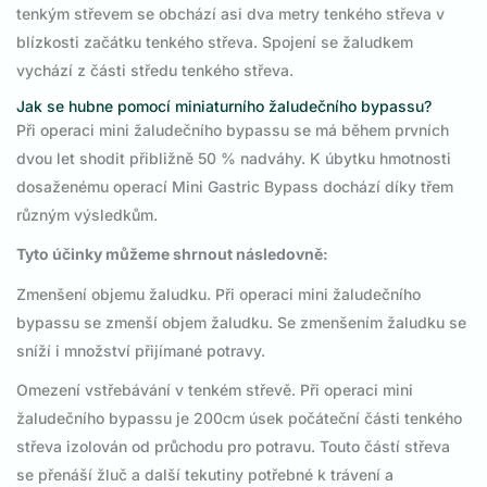
tenkým střevem se obchází asi dva metry tenkého střeva v
blízkosti začátku tenkého střeva. Spojení se žaludkem
vychází z části středu tenkého střeva.
Jak se hubne pomocí miniaturního žaludečního bypassu?
Při operaci mini žaludečního bypassu se má během prvních
dvou let shodit přibližně 50 % nadváhy. K úbytku hmotnosti
dosaženému operací Mini Gastric Bypass dochází díky třem
různým výsledkům.
Tyto účinky můžeme shrnout následovně:
Zmenšení objemu žaludku. Při operaci mini žaludečního
bypassu se zmenší objem žaludku. Se zmenšením žaludku se
sníží i množství přijímané potravy.
Omezení vstřebávání v tenkém střevě. Při operaci mini
žaludečního bypassu je 200cm úsek počáteční části tenkého
střeva izolován od průchodu pro potravu. Touto částí střeva
se přenáší žluč a další tekutiny potřebné k trávení a