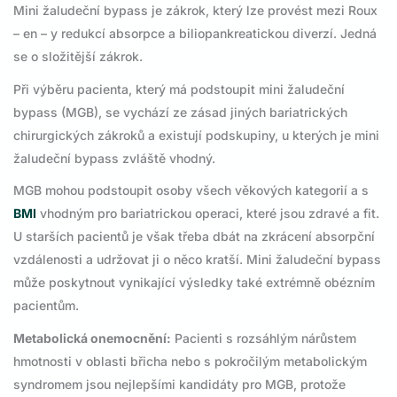
Mini žaludeční bypass je zákrok, který lze provést mezi Roux
– en – y redukcí absorpce a biliopankreatickou diverzí. Jedná
se o složitější zákrok.
Při výběru pacienta, který má podstoupit mini žaludeční
bypass (MGB), se vychází ze zásad jiných bariatrických
chirurgických zákroků a existují podskupiny, u kterých je mini
žaludeční bypass zvláště vhodný.
MGB mohou podstoupit osoby všech věkových kategorií a s
BMI
vhodným pro bariatrickou operaci, které jsou zdravé a fit.
U starších pacientů je však třeba dbát na zkrácení absorpční
vzdálenosti a udržovat ji o něco kratší. Mini žaludeční bypass
může poskytnout vynikající výsledky také extrémně obézním
pacientům.
Metabolická onemocnění:
Pacienti s rozsáhlým nárůstem
hmotnosti v oblasti břicha nebo s pokročilým metabolickým
syndromem jsou nejlepšími kandidáty pro MGB, protože