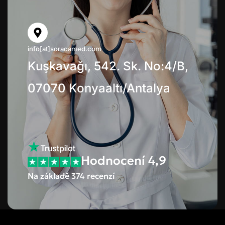
info[at]soracamed.com
Kuşkavağı, 542. Sk. No:4/B,
07070 Konyaaltı/Antalya
Hodnocení 4,9
Na základě 374 recenzí