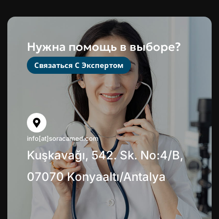
Нужна помощь в выборе?
Связаться С Экспертом
info[at]soracamed.com
Kuşkavağı, 542. Sk. No:4/B,
07070 Konyaaltı/Antalya