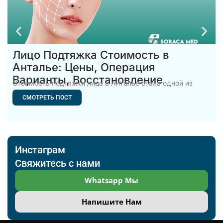
Лицо Подтяжка Стоимость в
Анталье: Цены, Операция
Варианты, Восстановление
Стоимость подтяжки лица в Анталье стала одной из
самых популярных
СМОТРЕТЬ ПОСТ
Инстаграм
Свяжитесь с нами
Whatsapp Мы
Напишите Нам