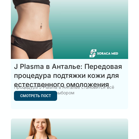
J Plasma в Анталье: Передовая
процедура подтяжки кожи для
естественного омоложения
Процедура J Plasma в Анталье становится всё
более популярным выбором
СМОТРЕТЬ ПОСТ