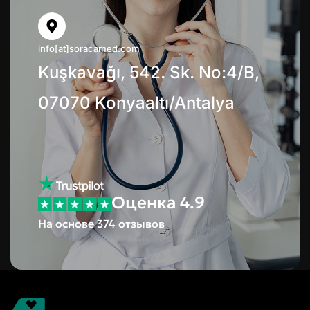
info[at]soracamed.com
Kuşkavağı, 542. Sk. No:4/B,
07070 Konyaaltı/Antalya
Оценка 4.9
На основе 374 отзывов