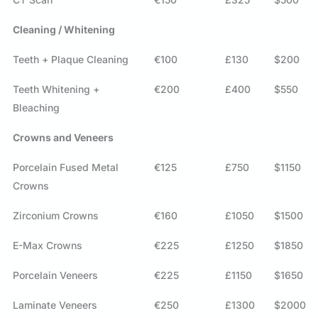
Cleaning / Whitening
Teeth + Plaque Cleaning
€100
£130
$200
Teeth Whitening +
€200
£400
$550
Bleaching
Crowns and Veneers
Porcelain Fused Metal
€125
£750
$1150
Crowns
Zirconium Crowns
€160
£1050
$1500
E-Max Crowns
€225
£1250
$1850
Porcelain Veneers
€225
£1150
$1650
Laminate Veneers
€250
£1300
$2000