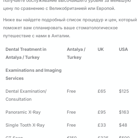
получаете обслуживание высочайшего уровня за меньшую
цену по сравнению с Великобританией или Европой.
Ниже вы найдете подробный список процедур и цен, который
поможет вам спланировать ваше стоматологическое
путешествие с нами в Анталии.
Dental Treatment in
Antalya /
UK
USA
Antalya / Turkey
Turkey
Examinations and Imaging
Services
Dental Examination/
Free
£65
$125
Consultation
Panoramic X-Ray
Free
£95
$163
Single Tooth X-Ray
Free
£33
$48
CT Scan
€150
£325
$500