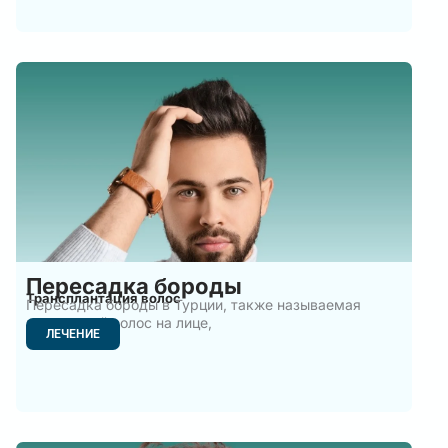
Пересадка бороды
Трансплантация волос
Пересадка бороды в Турции, также называемая
пересадкой волос на лице,
ЛЕЧЕНИЕ