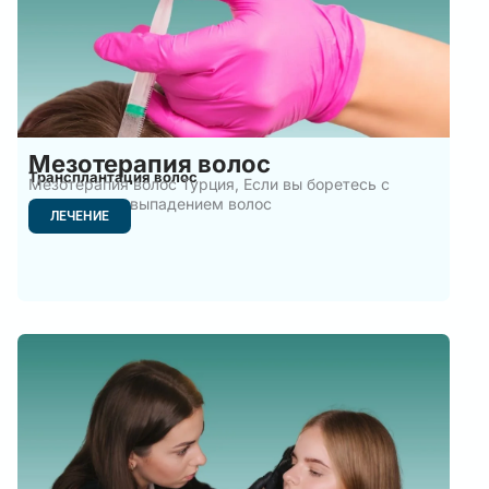
Мезотерапия волос
Трансплантация волос
Мезотерапия волос Турция, Если вы боретесь с
чрезмерным выпадением волос
ЛЕЧЕНИЕ