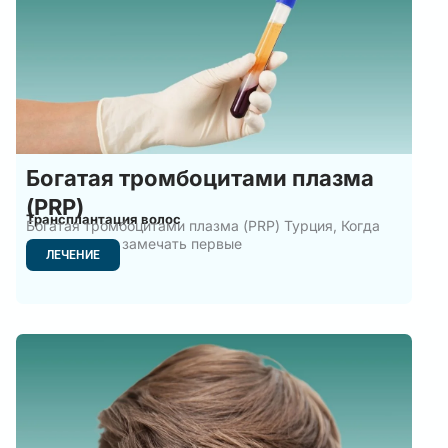
Богатая тромбоцитами плазма
(PRP)
Трансплантация волос
Богатая тромбоцитами плазма (PRP) Турция, Когда
мы начинаем замечать первые
ЛЕЧЕНИЕ