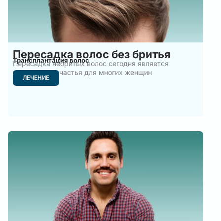
Пересадка волос без бритья
Трансплантация волос
Пересадка небритых волос сегодня является
источником счастья для многих женщин
ЛЕЧЕНИЕ