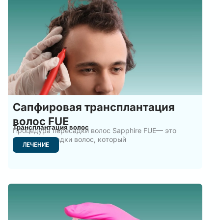
Сапфировая трансплантация
волос FUE
Трансплантация волос
Процедура пересадки волос Sapphire FUE— это
метод пересадки волос, который
ЛЕЧЕНИЕ