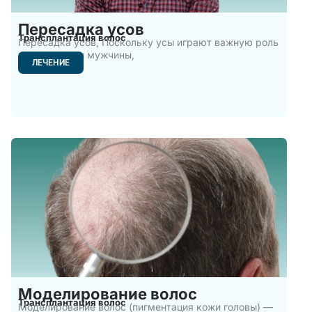
Пересадка усов
Трансплантация волос
Пересадка усов, Поскольку усы играют важную роль
во внешности мужчины,
ЛЕЧЕНИЕ
Моделирование волос
Трансплантация волос
Моделирование волос (пигментация кожи головы) —