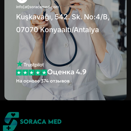
info[at]soracamed.com
Kuşkavağı, 542. Sk. No:4/B,
07070 Konyaaltı/Antalya
Оценка 4.9
На основе 374 отзывов