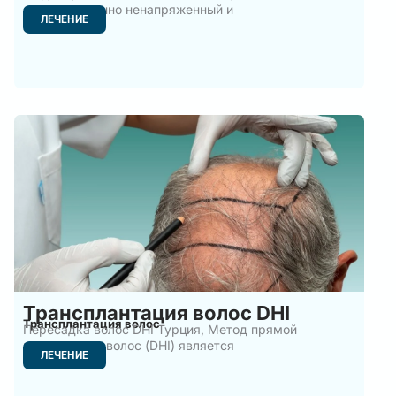
это совершенно ненапряженный и
ЛЕЧЕНИЕ
Трансплантация волос DHI
Трансплантация волос
Пересадка волос DHI Турция, Метод прямой
имплантации волос (DHI) является
ЛЕЧЕНИЕ