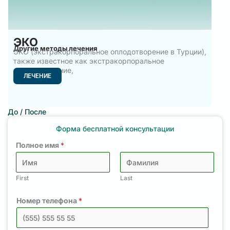
ЭКО
Другие методы лечения
ЭКО (экстракорпоральное оплодотворение в Турции),
также известное как экстракорпоральное
оплодотворение,
ЛЕЧЕНИЕ
До / После
Форма бесплатной консультации
Полное имя
*
First
Last
Номер телефона
*