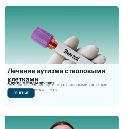
Лечение аутизма стволовыми
клетками
Другие методы лечения
Что такое лечение аутизма стволовыми клетками
Стволовые клетки — это
ЛЕЧЕНИЕ