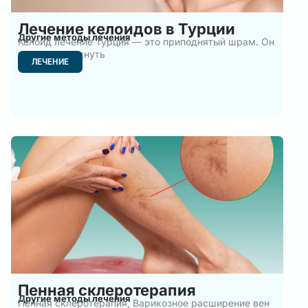
Лечение келоидов в Турции
Другие методы лечения
Келоид лечение Турция — это приподнятый шрам. Он
может возникнуть
ЛЕЧЕНИЕ
Пенная склеротерапия
Другие методы лечения
Пенная склеротерапия, Варикозное расширение вен