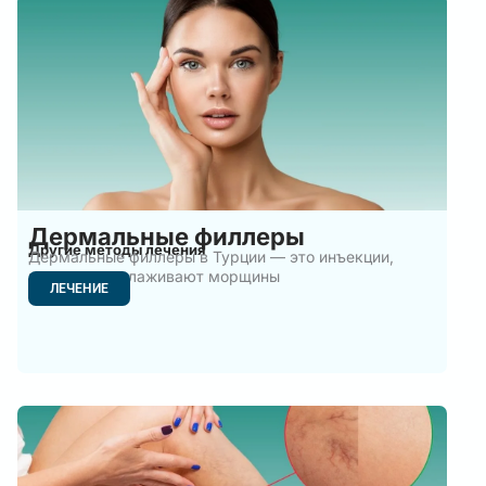
Дермальные филлеры
Другие методы лечения
Дермальные филлеры в Турции — это инъекции,
которые разглаживают морщины
ЛЕЧЕНИЕ