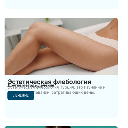
Эстетическая флебология
Другие методы лечения
Эстетическая флебология Турция, это изучение и
лечение заболеваний, затрагивающих вены.
ЛЕЧЕНИЕ