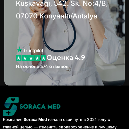
Kuşkavağı, 542. Sk. No:4/B,
07070 Konyaaltı/Antalya
Оценка 4.9
На основе 374 отзывов
Компания
Soraca Med
начала свой путь в 2021 году с
главной целью — изменить здравоохранение к лучшему