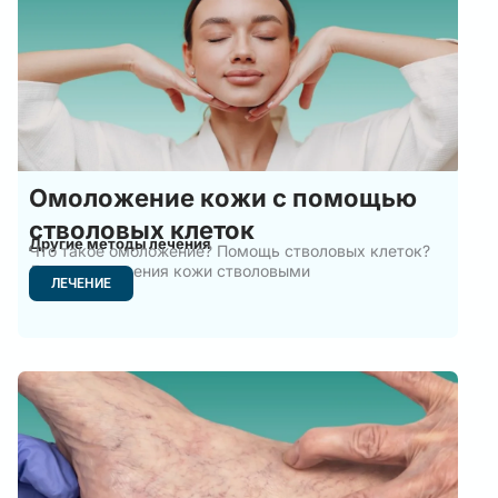
Омоложение кожи с помощью
стволовых клеток
Другие методы лечения
Что такое омоложение? Помощь стволовых клеток?
Лечение старения кожи стволовыми
ЛЕЧЕНИЕ