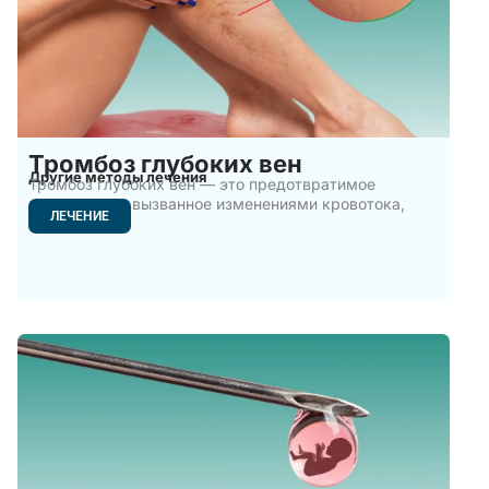
Тромбоз глубоких вен
Другие методы лечения
Тромбоз глубоких вен — это предотвратимое
заболевание, вызванное изменениями кровотока,
ЛЕЧЕНИЕ