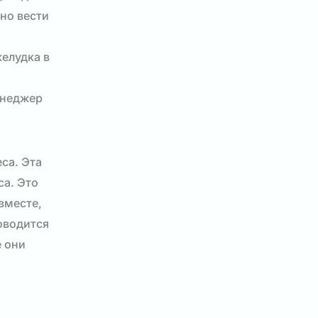
но вести
елудка в
енеджер
са. Эта
са. Это
вместе,
оводится
е они