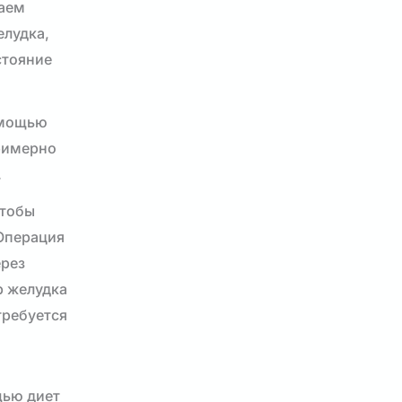
гаем
елудка,
стояние
омощью
римерно
.
чтобы
 Операция
ерез
р желудка
требуется
щью диет