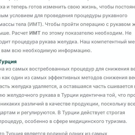
ха и теперь готов изменить свою жизнь, чтобы постоян
ным условием для проведения процедуры рукавного
массы тела (ИМТ). Чтобы пройти операцию с рукавом ж
ыше. Расчет
ИМТ
по этому показателю необходим. Не
ходит процедура рукава желудка. Наш компетентный м
ть вам всю необходимую информацию.
Турция
а из самых востребованных процедур для снижения ве
 как один из самых эффективных методов снижения ве
сть желудка удаляется, а оставшаяся часть сшивается 
ю желудочного рукава в Турции идентична той, что пр
 никаких различий в качестве продукции, поскольку вс
ртам и регулируются. В Турции действует строгая
процедур, особенно в сфере медицинского туризма.
то Турция является родиной одних из самых