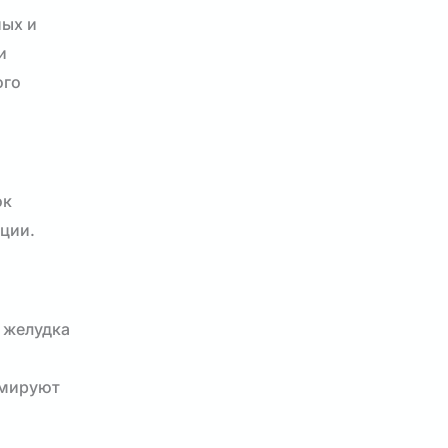
ных и
и
ого
ок
ции.
 желудка
рмируют