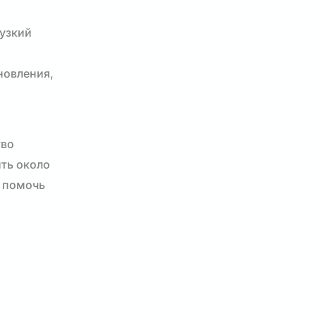
 узкий
новления,
тво
ить около
т помочь