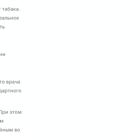
 табака.
деальное
ть
ени
го врача
дартного
При этом
ом
ойным во