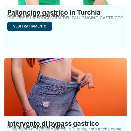
Palloncino gastrico in Turchia
Chirurgia per la perdita di peso
CHE COS’È LA PROCEDURA DEL PALLONCINO GASTRICO?
Il Palloncino gastrico
VEDI TRATTAMENTO