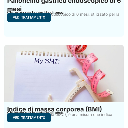
Palloncino gastrico endoscopico di 6
mesi
Chirurgia per la perdita di peso
Il palloncino gastrico endoscopico di 6 mesi, utilizzato per la
VEDI TRATTAMENTO