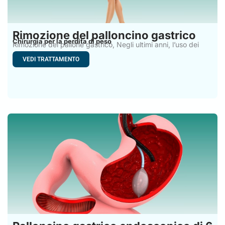
Rimozione del palloncino gastrico
Chirurgia per la perdita di peso
Rimozione del pallone gastrico, Negli ultimi anni, l’uso dei
palloni
VEDI TRATTAMENTO