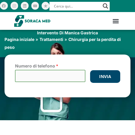
Vai
F
I
L
Y
a
n
i
o
c
s
n
u
al
e
t
k
t
b
a
e
u
contenuto
o
g
d
b
o
r
i
e
k
a
n
m
Intervento Di Manica Gastrica
Pagina iniziale
»
Trattamenti
»
Chirurgia per la perdita di
peso
Numero di telefono
*
INVIA