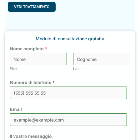
Intervento di bypass gastrico
Chirurgia per la perdita di peso
L’intervento di bypass gastrico in Turchia, noto anche come
bypass
VEDI TRATTAMENTO
Modulo di consultazione gratuita
Nome completo
*
First
Last
Numero di telefono
*