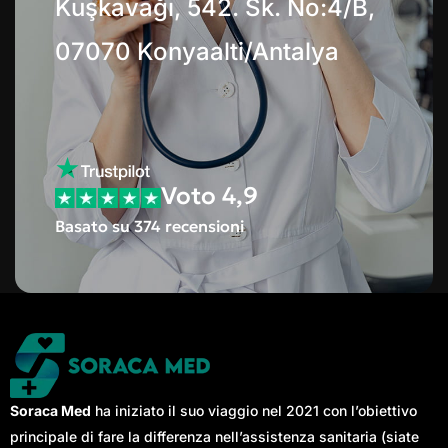
info[at]soracamed.com
Kuşkavağı, 542. Sk. No:4/B,
07070 Konyaalti/Antalya
Voto 4,9
Basato su 374 recensioni