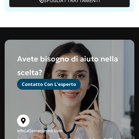
Servizi alberghieri e ospedalieri
Vacanza dentale
CONTATTATECI
SFOGLIA I TRATTAMENTI
Avete bisogno di aiuto nella
scelta?
Contatto Con L'esperto