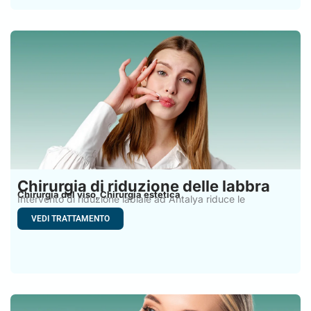
Chirurgia di riduzione delle labbra
Chirurgia del viso
Chirurgia estetica
,
Intervento di riduzione labiale ad Antalya riduce le
dimensioni e
VEDI TRATTAMENTO