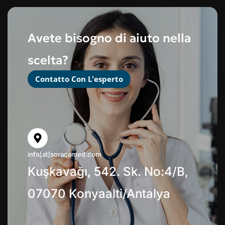
Avete bisogno di aiuto nella
scelta?
Contatto Con L'esperto
info[at]soracamed.com
Kuşkavağı, 542. Sk. No:4/B,
07070 Konyaalti/Antalya