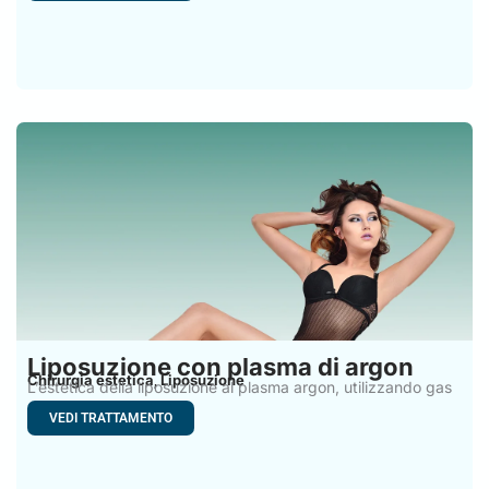
Liposuzione con plasma di argon
Chirurgia estetica
Liposuzione
,
L’estetica della liposuzione al plasma argon, utilizzando gas
argon ed
VEDI TRATTAMENTO