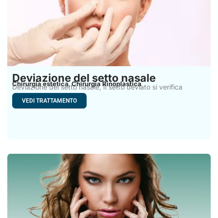
Deviazione del setto nasale
Chirurgia estetica
Chirurgia Rinoplastica
,
Deviazione del setto nasale, Il setto deviato si verifica
quando
VEDI TRATTAMENTO