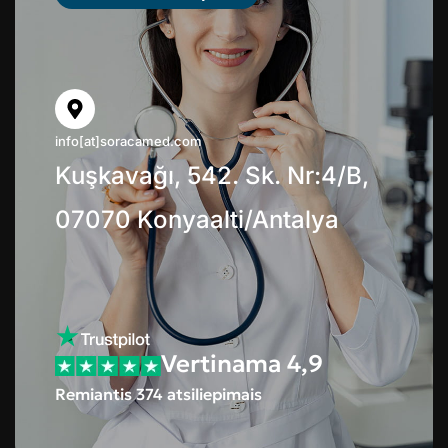
info[at]soracamed.com
Kuşkavağı, 542. Sk. Nr:4/B,
07070 Konyaalti/Antalya
Vertinama 4,9
Remiantis 374 atsiliepimais