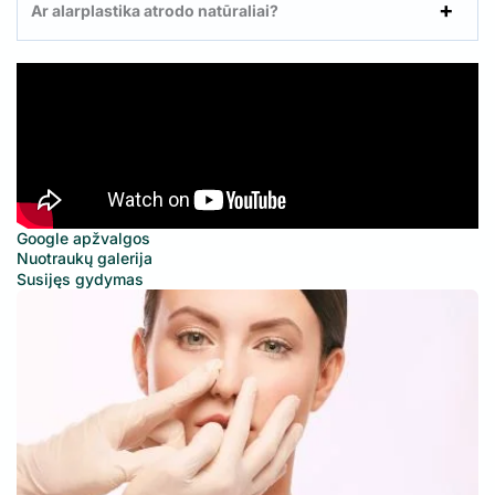
Ar alarplastika atrodo natūraliai?
Google apžvalgos
Nuotraukų galerija
Susijęs gydymas