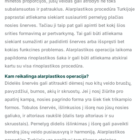
minėtos proporcijos, jūsų veidas gali atrodyti ne toks
subalansuotas ir patrauklus. Alarplastikos procedūra Turkijoje
paprastai atliekama siekiant susiaurinti pernelyg plačias
nosies šnerves. Tačiau ji taip pat gali apimti bet kokį šios
srities formavimą ar pertvarkymą. Tai gali būti atliekama
siekiant sumažinti ar padidinti šnerves arba išspręsti bet
kokias funkcines problemas. Alarplastikos operacija laikoma
papildoma rinoplastikos šaka ir gali būti atliekama atskirai
kartu su visa rinoplastikos procedūra.
Kam reikalinga alarplastikos operacija?
Didelės šnervės gali atitraukti dėmesį nuo kitų veido bruožų,
pavyzdžiui, burnos, akių ir skruostų. Jei į nosį žiūrite pro
apatinį kampą, nosies pagrindo forma yra šiek tiek trikampio
formos. Tobulos šnervės, išlinkusios į išorę nuo jūsų nosies
galiuko, ir altoriaus raukšlė (dalis tarp altoriaus ir su
skruostais). Pernelyg didelis išlinkimas į išorę gali paveikti
bendrą jūsų veido pusiausvyrą ir harmoniją. Alarplastikos
procedūra Turkijoje yra paplitusi tam tikrose etninėse