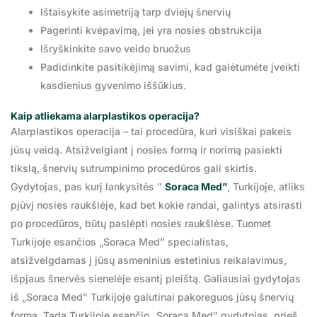
Ištaisykite asimetriją tarp dviejų šnervių
Pagerinti kvėpavimą, jei yra nosies obstrukcija
Išryškinkite savo veido bruožus
Padidinkite pasitikėjimą savimi, kad galėtumėte įveikti
kasdienius gyvenimo iššūkius.
Kaip atliekama alarplastikos operacija?
Alarplastikos operacija – tai procedūra, kuri visiškai pakeis
jūsų veidą. Atsižvelgiant į nosies formą ir norimą pasiekti
tikslą, šnervių sutrumpinimo procedūros gali skirtis.
Gydytojas, pas kurį lankysitės ”
Soraca Med”
, Turkijoje, atliks
pjūvį nosies raukšlėje, kad bet kokie randai, galintys atsirasti
po procedūros, būtų paslėpti nosies raukšlėse. Tuomet
Turkijoje esančios „Soraca Med” specialistas,
atsižvelgdamas į jūsų asmeninius estetinius reikalavimus,
išpjaus šnervės sienelėje esantį pleištą. Galiausiai gydytojas
iš „Soraca Med” Turkijoje galutinai pakoreguos jūsų šnervių
formą. Tada Turkijoje esančio „Soraca Med” gydytojas, prieš