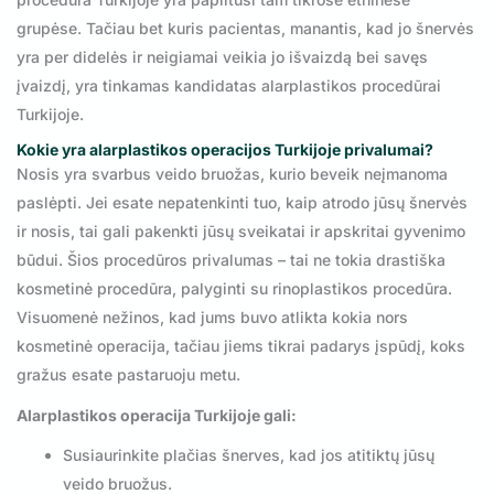
grupėse. Tačiau bet kuris pacientas, manantis, kad jo šnervės
yra per didelės ir neigiamai veikia jo išvaizdą bei savęs
įvaizdį, yra tinkamas kandidatas alarplastikos procedūrai
Turkijoje.
Kokie yra alarplastikos operacijos Turkijoje privalumai?
Nosis yra svarbus veido bruožas, kurio beveik neįmanoma
paslėpti. Jei esate nepatenkinti tuo, kaip atrodo jūsų šnervės
ir nosis, tai gali pakenkti jūsų sveikatai ir apskritai gyvenimo
būdui. Šios procedūros privalumas – tai ne tokia drastiška
kosmetinė procedūra, palyginti su rinoplastikos procedūra.
Visuomenė nežinos, kad jums buvo atlikta kokia nors
kosmetinė operacija, tačiau jiems tikrai padarys įspūdį, koks
gražus esate pastaruoju metu.
Alarplastikos operacija Turkijoje gali:
Susiaurinkite plačias šnerves, kad jos atitiktų jūsų
veido bruožus.