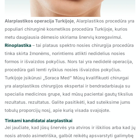
Alarplastikos operacija Turkijoje
, Alarplastikos procedūra yra
populiari chirurginė kosmetikos procedūra Turkijoje, kurios
metu daugiausia dėmesio skiriama šnervių koregavimui.
Rinoplastika
– tai plataus spektro nosies chirurgija procedūra
tinka skirta žmonėms, norintiems atlikti nedidelius nosies
formos ir išvaizdos pokyčius. Nors tai yra nedidelė operacija,
procedūra gali lemti ryškius nosies išvaizdos pokyčius.
Turkijoje įsikūrusi „Soraca Med” Mūsų kvalifikuoti chirurgai
yra alarplastikos chirurgijos ekspertai ir bendradarbiauja su
specialia medicinos grupe, kad mūsų pacientai gautų tikslius
rezultatus. rezultatus. Galite pasitikėti, kad suteiksime jums
tobulų proporcijų nosį, apie kurią visada svajojote.
Tinkami kandidatai alarplastikai
Jei jaučiate, kad jūsų šnervės yra atviros ir iškilios arba kad jų
nosis atrodo asimetriška, galbūt reikėtų apsvarstyti galimybę