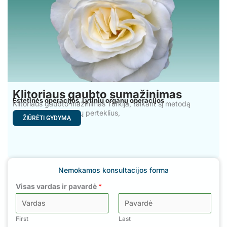
Klitoriaus gaubto sumažinimas
Estetinės operacijos
Lytinių organų operacijos
,
Klitoriaus gaubto mažinimas Turkija, taikant šį metodą
sumažinamas audinių perteklius,
ŽIŪRĖTI GYDYMĄ
Nemokamos konsultacijos forma
Visas vardas ir pavardė
*
First
Last