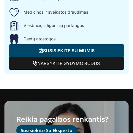
Medicinos ir sveikatos draudimas
Viešbučių ir ligoninių paslaugos
Dantų atostogos
SUSISIEKITE SU MUMIS
NARŠYKITE GYDYMO BŪDUS
Reikia pagalbos renkantis?
Susisiekite Su Ekspertu