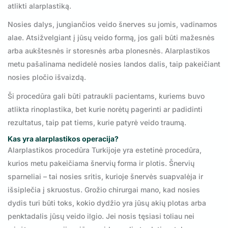
atlikti alarplastiką.
Nosies dalys, jungiančios veido šnerves su jomis, vadinamos
alae. Atsižvelgiant į jūsų veido formą, jos gali būti mažesnės
arba aukštesnės ir storesnės arba plonesnės. Alarplastikos
metu pašalinama nedidelė nosies landos dalis, taip pakeičiant
nosies pločio išvaizdą.
Ši procedūra gali būti patraukli pacientams, kuriems buvo
atlikta rinoplastika, bet kurie norėtų pagerinti ar padidinti
rezultatus, taip pat tiems, kurie patyrė veido traumą.
Kas yra alarplastikos operacija?
Alarplastikos procedūra Turkijoje yra estetinė procedūra,
kurios metu pakeičiama šnervių forma ir plotis. Šnervių
sparneliai – tai nosies sritis, kurioje šnervės suapvalėja ir
išsiplečia į skruostus. Grožio chirurgai mano, kad nosies
dydis turi būti toks, kokio dydžio yra jūsų akių plotas arba
penktadalis jūsų veido ilgio. Jei nosis tęsiasi toliau nei