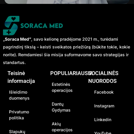
„
Soraca Med”
, savo kelionę pradėjome 2021 m., turėdami
pagrindinį tikslą – keisti sveikatos priežiūrą (būkite tokie, kokie
norite). Remdamiesi šia misija suformavome savo strategijas ir
standartus.
Teisinė
POPULIARIAUSIA
SOCIALINĖS
informacija
NUORODOS
Estetinės
operacijos
Išleidimo
Facebook
duomenys
Dantų
Instagram
Gydymas
Privatumo
politika
Linkedin
Akių
operacijos
Slapukų
YouTube