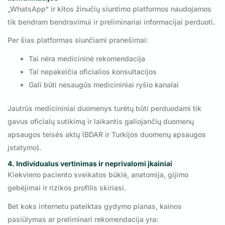
„WhatsApp“ ir kitos žinučių siuntimo platformos naudojamos
tik bendram bendravimui ir preliminariai informacijai perduoti.
Per šias platformas siunčiami pranešimai:
Tai nėra medicininė rekomendacija
Tai nepakeičia oficialios konsultacijos
Gali būti nesaugūs medicininiai ryšio kanalai
Jautrūs medicininiai duomenys turėtų būti perduodami tik
gavus oficialų sutikimą ir laikantis galiojančių duomenų
apsaugos teisės aktų (BDAR ir Turkijos duomenų apsaugos
įstatymo).
4. Individualus vertinimas ir neprivalomi įkainiai
Kiekvieno paciento sveikatos būklė, anatomija, gijimo
gebėjimai ir rizikos profilis skiriasi.
Bet koks internetu pateiktas gydymo planas, kainos
pasiūlymas ar preliminari rekomendacija yra: