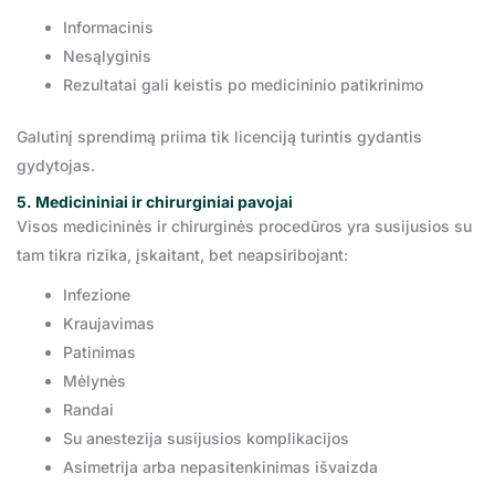
Informacinis
Nesąlyginis
Rezultatai gali keistis po medicininio patikrinimo
Galutinį sprendimą priima tik licenciją turintis gydantis
gydytojas.
5. Medicininiai ir chirurginiai pavojai
Visos medicininės ir chirurginės procedūros yra susijusios su
tam tikra rizika, įskaitant, bet neapsiribojant:
Infezione
Kraujavimas
Patinimas
Mėlynės
Randai
Su anestezija susijusios komplikacijos
Asimetrija arba nepasitenkinimas išvaizda