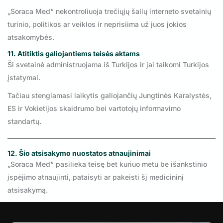
„Soraca Med“ nekontroliuoja trečiųjų šalių interneto svetainių
turinio, politikos ar veiklos ir neprisiima už juos jokios
atsakomybės.
11. Atitiktis galiojantiems teisės aktams
Ši svetainė administruojama iš Turkijos ir jai taikomi Turkijos
įstatymai.
Tačiau stengiamasi laikytis galiojančių Jungtinės Karalystės,
ES ir Vokietijos skaidrumo bei vartotojų informavimo
standartų.
12. Šio atsisakymo nuostatos atnaujinimai
„Soraca Med“ pasilieka teisę bet kuriuo metu be išankstinio
įspėjimo atnaujinti, pataisyti ar pakeisti šį medicininį
atsisakymą.