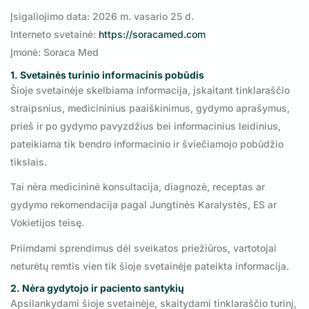
Įsigaliojimo data: 2026 m. vasario 25 d.
Interneto svetainė:
https://soracamed.com
Įmonė: Soraca Med
1. Svetainės turinio informacinis pobūdis
Šioje svetainėje skelbiama informacija, įskaitant tinklaraščio
straipsnius, medicininius paaiškinimus, gydymo aprašymus,
prieš ir po gydymo pavyzdžius bei informacinius leidinius,
pateikiama tik bendro informacinio ir šviečiamojo pobūdžio
tikslais.
Tai nėra medicininė konsultacija, diagnozė, receptas ar
gydymo rekomendacija pagal Jungtinės Karalystės, ES ar
Vokietijos teisę.
Priimdami sprendimus dėl sveikatos priežiūros, vartotojai
neturėtų remtis vien tik šioje svetainėje pateikta informacija.
2. Nėra gydytojo ir paciento santykių
Apsilankydami šioje svetainėje, skaitydami tinklaraščio turinį,