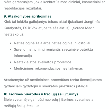
Nėra garantuojami jokie konkretūs medicininiai, kosmetiniai ar
reabilitacijos rezultatai.
9. Atsakomybės apribojimas
Kiek tai leidžia galiojantys teisės aktai (įskaitant Jungtinės
Karalystės, ES ir Vokietijos teisės aktus), „Soraca Med“
neatsako už:
Netiesioginė žala arba netiesioginiai nuostoliai
Sprendimai, priimti remiantis svetainėje pateikta
informacija
Neatskleistos sveikatos problemos
Medicininės rekomendacijos nesilaikymas
Atsakomybė už medicinines procedūras tenka licencijuotam
gydančiam gydytojui ir sveikatos priežiūros įstaigai.
10. Išorinės nuorodos ir trečiųjų šalių turinys
Šioje svetainėje gali būti nuorodų į išorines svetaines ar
trečiųjų šalių išteklius.