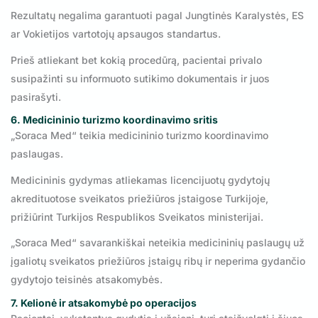
Rezultatų negalima garantuoti pagal Jungtinės Karalystės, ES
ar Vokietijos vartotojų apsaugos standartus.
Prieš atliekant bet kokią procedūrą, pacientai privalo
susipažinti su informuoto sutikimo dokumentais ir juos
pasirašyti.
6. Medicininio turizmo koordinavimo sritis
„Soraca Med“ teikia medicininio turizmo koordinavimo
paslaugas.
Medicininis gydymas atliekamas licencijuotų gydytojų
akredituotose sveikatos priežiūros įstaigose Turkijoje,
prižiūrint Turkijos Respublikos Sveikatos ministerijai.
„Soraca Med“ savarankiškai neteikia medicininių paslaugų už
įgaliotų sveikatos priežiūros įstaigų ribų ir neperima gydančio
gydytojo teisinės atsakomybės.
7. Kelionė ir atsakomybė po operacijos