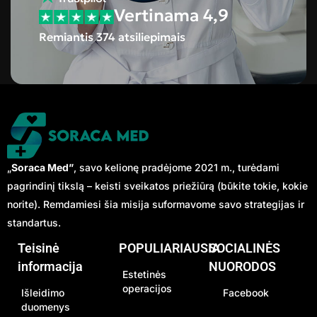
Vertinama 4,9
Remiantis 374 atsiliepimais
„
Soraca Med”
, savo kelionę pradėjome 2021 m., turėdami
pagrindinį tikslą – keisti sveikatos priežiūrą (būkite tokie, kokie
norite). Remdamiesi šia misija suformavome savo strategijas ir
standartus.
Teisinė
POPULIARIAUSIA
SOCIALINĖS
informacija
NUORODOS
Estetinės
operacijos
Išleidimo
Facebook
duomenys