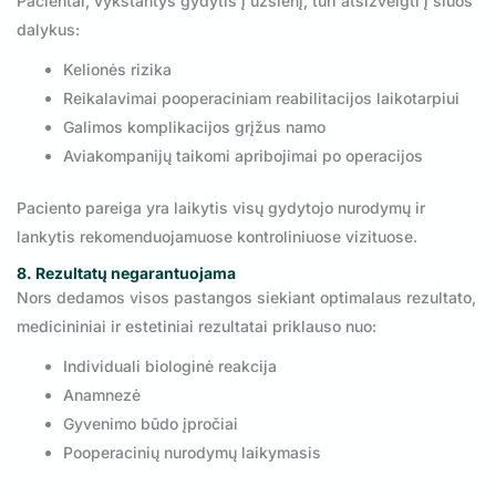
Pacientai, vykstantys gydytis į užsienį, turi atsižvelgti į šiuos
dalykus:
Kelionės rizika
Reikalavimai pooperaciniam reabilitacijos laikotarpiui
Galimos komplikacijos grįžus namo
Aviakompanijų taikomi apribojimai po operacijos
Paciento pareiga yra laikytis visų gydytojo nurodymų ir
lankytis rekomenduojamuose kontroliniuose vizituose.
8. Rezultatų negarantuojama
Nors dedamos visos pastangos siekiant optimalaus rezultato,
medicininiai ir estetiniai rezultatai priklauso nuo:
Individuali biologinė reakcija
Anamnezė
Gyvenimo būdo įpročiai
Pooperacinių nurodymų laikymasis