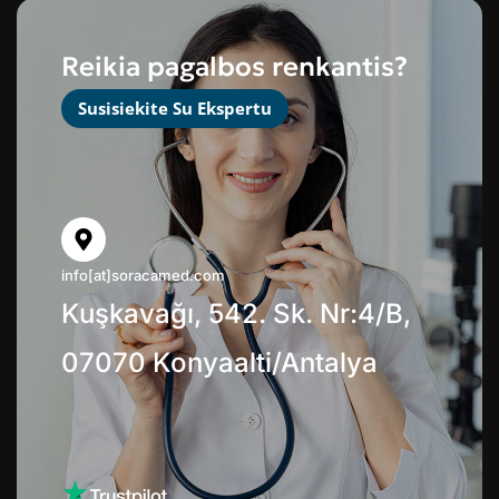
Reikia pagalbos renkantis?
Susisiekite Su Ekspertu
info[at]soracamed.com
Kuşkavağı, 542. Sk. Nr:4/B,
07070 Konyaalti/Antalya