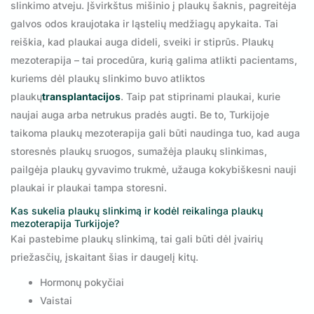
slinkimo atveju. Įšvirkštus mišinio į plaukų šaknis, pagreitėja
galvos odos kraujotaka ir ląstelių medžiagų apykaita. Tai
reiškia, kad plaukai auga dideli, sveiki ir stiprūs. Plaukų
mezoterapija – tai procedūra, kurią galima atlikti pacientams,
kuriems dėl plaukų slinkimo buvo atliktos
plaukų
transplantacijos
. Taip pat stiprinami plaukai, kurie
naujai auga arba netrukus pradės augti. Be to, Turkijoje
taikoma plaukų mezoterapija gali būti naudinga tuo, kad auga
storesnės plaukų sruogos, sumažėja plaukų slinkimas,
pailgėja plaukų gyvavimo trukmė, užauga kokybiškesni nauji
plaukai ir plaukai tampa storesni.
Kas sukelia plaukų slinkimą ir kodėl reikalinga plaukų
mezoterapija Turkijoje?
Kai pastebime plaukų slinkimą, tai gali būti dėl įvairių
priežasčių, įskaitant šias ir daugelį kitų.
Hormonų pokyčiai
Vaistai