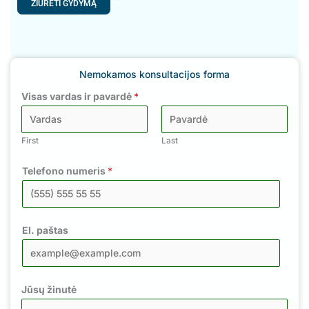
ŽIŪRĖTI GYDYMĄ
Nemokamos konsultacijos forma
Visas vardas ir pavardė
*
First
Last
Telefono numeris
*
El. paštas
Jūsų žinutė