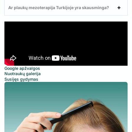
Ar
plaukų mezoterapija Turkijoje
yra
skausminga
?
Google apžvalgos
Nuotraukų galerija
Susijęs gydymas