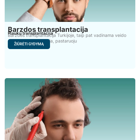
Barzdos transplantacija
Plaukų transplantacija
Barzdos transplantacija Turkijoje, taip pat vadinama veido
plaukų transplantacija, pastaruoju
ŽIŪRĖTI GYDYMĄ