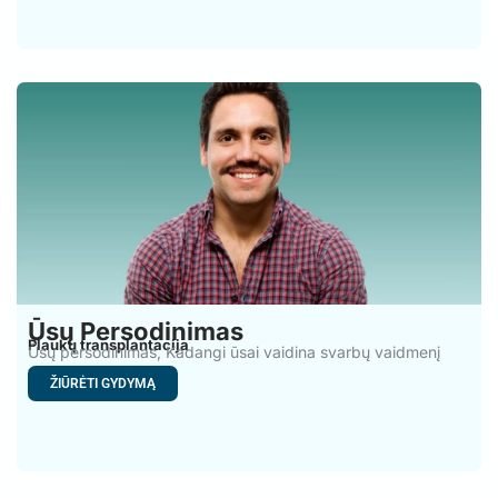
Ūsų Persodinimas
Plaukų transplantacija
Ūsų persodinimas, Kadangi ūsai vaidina svarbų vaidmenį
vyrų išvaizdoje, kaip
ŽIŪRĖTI GYDYMĄ