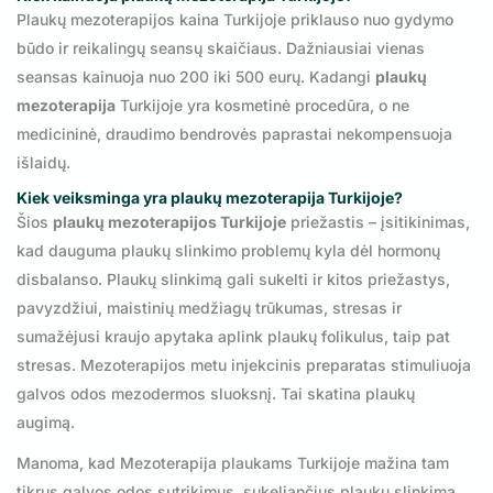
Plaukų mezoterapijos kaina Turkijoje priklauso nuo gydymo
būdo ir reikalingų seansų skaičiaus. Dažniausiai vienas
seansas kainuoja nuo 200 iki 500 eurų. Kadangi
plaukų
mezoterapija
Turkijoje yra kosmetinė procedūra, o ne
medicininė, draudimo bendrovės paprastai nekompensuoja
išlaidų.
Kiek veiksminga yra
plaukų mezoterapija Turkijoje
?
Šios
plaukų mezoterapijos Turkijoje
priežastis – įsitikinimas,
kad dauguma plaukų slinkimo problemų kyla dėl hormonų
disbalanso. Plaukų slinkimą gali sukelti ir kitos priežastys,
pavyzdžiui, maistinių medžiagų trūkumas, stresas ir
sumažėjusi kraujo apytaka aplink plaukų folikulus, taip pat
stresas. Mezoterapijos metu injekcinis preparatas stimuliuoja
galvos odos mezodermos sluoksnį. Tai skatina plaukų
augimą.
Manoma, kad Mezoterapija plaukams Turkijoje mažina tam
tikrus galvos odos sutrikimus, sukeliančius plaukų slinkimą,