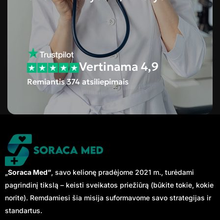
Vertinama 4,9
Remiantis 374 atsiliepimais
„
Soraca Med”
, savo kelionę pradėjome 2021 m., turėdami
pagrindinį tikslą – keisti sveikatos priežiūrą (būkite tokie, kokie
norite). Remdamiesi šia misija suformavome savo strategijas ir
standartus.