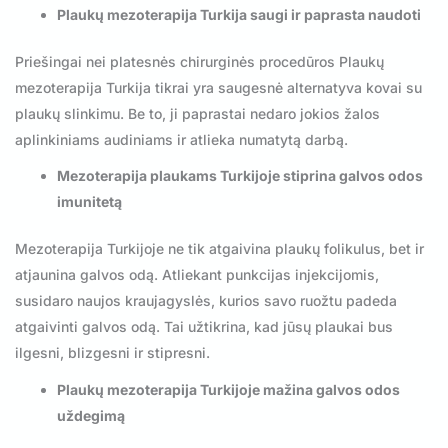
Plaukų mezoterapija Turkija saugi ir paprasta naudoti
Priešingai nei platesnės chirurginės procedūros Plaukų
mezoterapija Turkija tikrai yra saugesnė alternatyva kovai su
plaukų slinkimu. Be to, ji paprastai nedaro jokios žalos
aplinkiniams audiniams ir atlieka numatytą darbą.
Mezoterapija plaukams Turkijoje stiprina galvos odos
imunitetą
Mezoterapija Turkijoje ne tik atgaivina plaukų folikulus, bet ir
atjaunina galvos odą. Atliekant punkcijas injekcijomis,
susidaro naujos kraujagyslės, kurios savo ruožtu padeda
atgaivinti galvos odą. Tai užtikrina, kad jūsų plaukai bus
ilgesni, blizgesni ir stipresni.
Plaukų mezoterapija Turkijoje mažina galvos odos
uždegimą