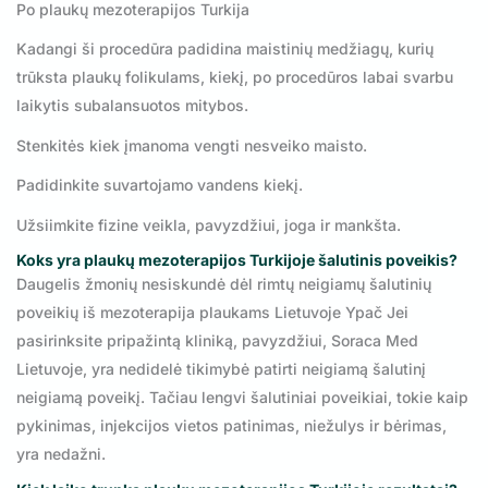
Po plaukų mezoterapijos Turkija
Kadangi ši procedūra padidina maistinių medžiagų, kurių
trūksta plaukų folikulams, kiekį, po procedūros labai svarbu
laikytis subalansuotos mitybos.
Stenkitės kiek įmanoma vengti nesveiko maisto.
Padidinkite suvartojamo vandens kiekį.
Užsiimkite fizine veikla, pavyzdžiui, joga ir mankšta.
Koks yra plaukų mezoterapijos Turkijoje šalutinis poveikis?
Daugelis žmonių nesiskundė dėl rimtų neigiamų šalutinių
poveikių iš mezoterapija plaukams Lietuvoje Ypač Jei
pasirinksite pripažintą kliniką, pavyzdžiui, Soraca Med
Lietuvoje, yra nedidelė tikimybė patirti neigiamą šalutinį
neigiamą poveikį. Tačiau lengvi šalutiniai poveikiai, tokie kaip
pykinimas, injekcijos vietos patinimas, niežulys ir bėrimas,
yra nedažni.