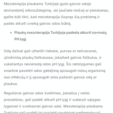
Mezoterapija plaukams Turkijoje gydo galvos odoje
atsirandantį mikrouždegimą. Jei jaučiate niežulį ar pleiskanas,
galite būti tikri, kad mezoterapija išspręs šią problemą ir
padės atkurti sveiką galvos odos būklę.
Plaukų mezoterapija Turkijoje padeda atkurti normalų
PH lygį
Odą dažnai gali užteršti riebalai, purvas ar nešvarumai,
užsikimšę plaukų folikuluose, įskaitant galvos folikulus, ir
sukeliantys nevienodą odos pH lygį. Šis netolygumas gali
smarkiai paveikti odos gebėjimą apsaugoti mūsų organizmą
nuo infekcijų ir jį apsaugoti arba pažeisti galvos odą ar
plaukus.
Reguliarus galvos odos šveitimas, panašus į veido
procedūras, gali padėti atkurti pH lygį ir sudaryti sąlygas
lygesnei ir sveikesnei galvos odai. Mezoterapija plaukams
Turkijoje gali padėti tai pasiekti naudojant performatyvųjį