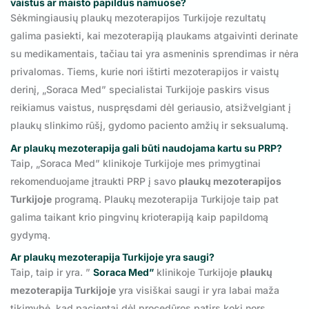
vaistus ar maisto papildus namuose?
Sėkmingiausių plaukų mezoterapijos Turkijoje rezultatų
galima pasiekti, kai mezoterapiją plaukams atgaivinti derinate
su medikamentais, tačiau tai yra asmeninis sprendimas ir nėra
privalomas. Tiems, kurie nori ištirti mezoterapijos ir vaistų
derinį, „Soraca Med” specialistai Turkijoje paskirs visus
reikiamus vaistus, nuspręsdami dėl geriausio, atsižvelgiant į
plaukų slinkimo rūšį, gydomo paciento amžių ir seksualumą.
Ar
plaukų mezoterapija
gali būti naudojama kartu su PRP?
Taip, „Soraca Med” klinikoje Turkijoje mes primygtinai
rekomenduojame įtraukti PRP į savo
plaukų mezoterapijos
Turkijoje
programą. Plaukų mezoterapija Turkijoje taip pat
galima taikant krio pingvinų krioterapiją kaip papildomą
gydymą.
Ar
plaukų mezoterapija Turkijoje
yra saugi?
Taip, taip ir yra. ”
Soraca Med”
klinikoje Turkijoje
plaukų
mezoterapija Turkijoje
yra visiškai saugi ir yra labai maža
tikimybė, kad pacientai dėl procedūros patirs kokį nors