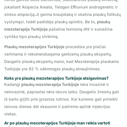
įskaitant Alopecia Areata, Telogen Effluvium androgenetic ir
streso alopeciją.Ji gerina kraujotaką ir skatina plaukų folikulų
vystymąsi, todėl padidėja plaukų apimtis. Be to,
plaukų
mezoterapija Turkijoje
pašalina hormoną dht ir sumažina
vyriško tipo plaukų slinkimą.
Plaukų mezoterapijos Turkijoje
procedūra yra plačiai
vertinama ir rekomenduojama gerbiamų plaukų ekspertų.
Daugelis plaukų ekspertų mano, kad Mezoterapija plaukams
Turkijoje yra 92 % sėkmingas plaukų atnaujinimas.
Koks yra
plaukų mezoterapijos Turkijoje
atsigavimas?
Kadangi
plaukų mezoterapija Turkijoje
nėra invazinė ir
neinvazinė, paprastai nėra laisvo laiko. Daugelis žmonių gali
iš karto grįžti prie įprastos rutinos. Kai kuriems gali prireikti
laisvos dienos dėl skausmo ir patinimo aplink injekcijos
vietas.
Ar po
plaukų mezoterapijos Turkijoje
man reikia vartoti