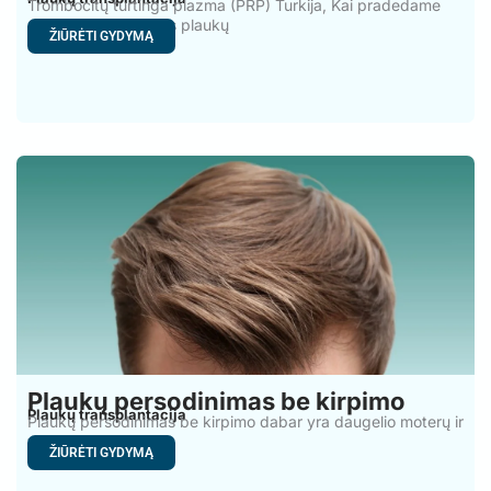
Trombocitų turtinga plazma (PRP) Turkija, Kai pradedame
pastebėti pirmuosius plaukų
ŽIŪRĖTI GYDYMĄ
Plaukų persodinimas be kirpimo
Plaukų transplantacija
Plaukų persodinimas be kirpimo dabar yra daugelio moterų ir
vyrų
ŽIŪRĖTI GYDYMĄ