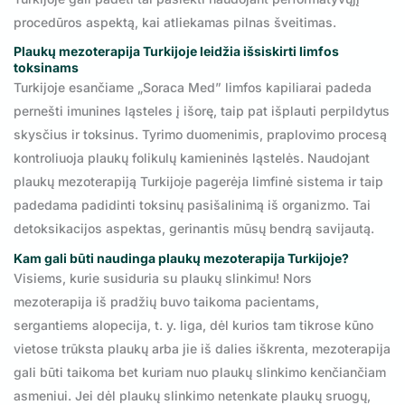
procedūros aspektą, kai atliekamas pilnas šveitimas.
Plaukų mezoterapija Turkijoje leidžia išsiskirti limfos
toksinams
Turkijoje esančiame „Soraca Med” limfos kapiliarai padeda
pernešti imunines ląsteles į išorę, taip pat išplauti perpildytus
skysčius ir toksinus. Tyrimo duomenimis, praplovimo procesą
kontroliuoja plaukų folikulų kamieninės ląstelės. Naudojant
plaukų mezoterapiją Turkijoje pagerėja limfinė sistema ir taip
padedama padidinti toksinų pasišalinimą iš organizmo. Tai
detoksikacijos aspektas, gerinantis mūsų bendrą savijautą.
Kam gali būti naudinga plaukų mezoterapija Turkijoje?
Visiems, kurie susiduria su plaukų slinkimu! Nors
mezoterapija iš pradžių buvo taikoma pacientams,
sergantiems alopecija, t. y. liga, dėl kurios tam tikrose kūno
vietose trūksta plaukų arba jie iš dalies iškrenta, mezoterapija
gali būti taikoma bet kuriam nuo plaukų slinkimo kenčiančiam
asmeniui. Jei dėl plaukų slinkimo netenkate plaukų sruogų,