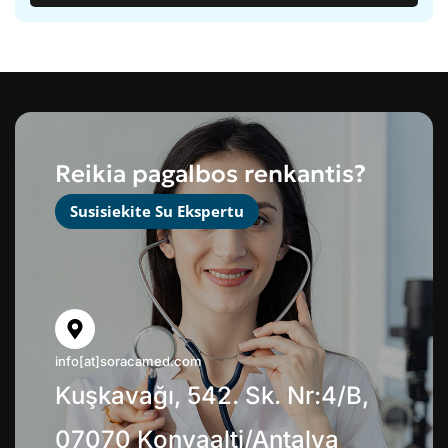
Reikia pagalbos renkantis?
Susisiekite Su Ekspertu
info[at]soracamed.com
Kuşkavağı, 542. Sk. Nr:4/B,
07070 Konyaalti/Antalya