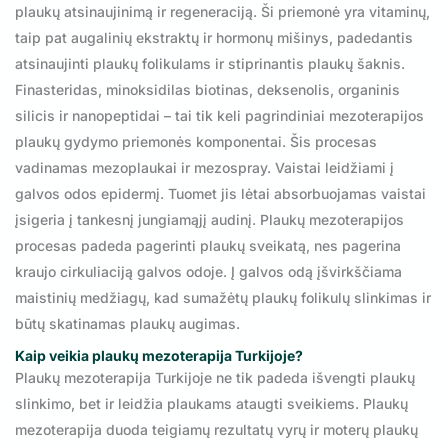
plaukų atsinaujinimą ir regeneraciją. Ši priemonė yra vitaminų,
taip pat augalinių ekstraktų ir hormonų mišinys, padedantis
atsinaujinti plaukų folikulams ir stiprinantis plaukų šaknis.
Finasteridas, minoksidilas biotinas, deksenolis, organinis
silicis ir nanopeptidai – tai tik keli pagrindiniai mezoterapijos
plaukų gydymo priemonės komponentai. Šis procesas
vadinamas mezoplaukai ir mezospray. Vaistai leidžiami į
galvos odos epidermį. Tuomet jis lėtai absorbuojamas vaistai
įsigeria į tankesnį jungiamąjį audinį. Plaukų mezoterapijos
procesas padeda pagerinti plaukų sveikatą, nes pagerina
kraujo cirkuliaciją galvos odoje. Į galvos odą įšvirkščiama
maistinių medžiagų, kad sumažėtų plaukų folikulų slinkimas ir
būtų skatinamas plaukų augimas.
Kaip veikia plaukų mezoterapija Turkijoje?
Plaukų mezoterapija Turkijoje ne tik padeda išvengti plaukų
slinkimo, bet ir leidžia plaukams ataugti sveikiems. Plaukų
mezoterapija duoda teigiamų rezultatų vyrų ir moterų plaukų