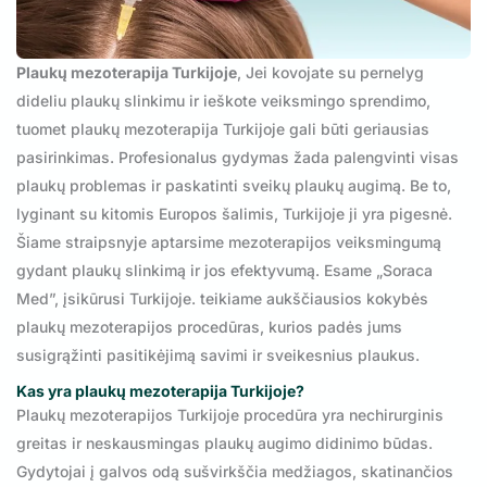
Plaukų mezoterapija Turkijoje
, Jei kovojate su pernelyg
dideliu plaukų slinkimu ir ieškote veiksmingo sprendimo,
tuomet plaukų mezoterapija Turkijoje gali būti geriausias
pasirinkimas. Profesionalus gydymas žada palengvinti visas
plaukų problemas ir paskatinti sveikų plaukų augimą. Be to,
lyginant su kitomis Europos šalimis, Turkijoje ji yra pigesnė.
Šiame straipsnyje aptarsime mezoterapijos veiksmingumą
gydant plaukų slinkimą ir jos efektyvumą. Esame „Soraca
Med”, įsikūrusi Turkijoje. teikiame aukščiausios kokybės
plaukų mezoterapijos procedūras, kurios padės jums
susigrąžinti pasitikėjimą savimi ir sveikesnius plaukus.
Kas yra plaukų mezoterapija Turkijoje?
Plaukų mezoterapijos Turkijoje procedūra yra nechirurginis
greitas ir neskausmingas plaukų augimo didinimo būdas.
Gydytojai į galvos odą sušvirkščia medžiagos, skatinančios