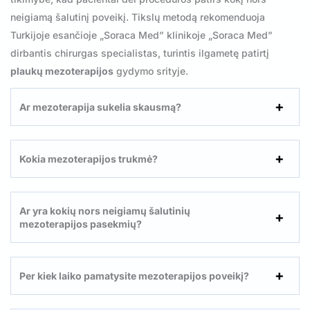
neigiamą šalutinį poveikį. Tikslų metodą rekomenduoja
Turkijoje esančioje „Soraca Med” klinikoje „Soraca Med”
dirbantis chirurgas specialistas, turintis ilgametę patirtį
plaukų mezoterapijos
gydymo srityje.
Ar mezoterapija sukelia skausmą?
Kokia mezoterapijos trukmė?
Ar yra kokių nors neigiamų šalutinių
mezoterapijos pasekmių?
Per kiek laiko pamatysite mezoterapijos poveikį?