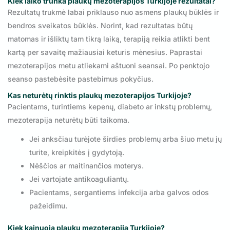
Kiek laiko trunka
plaukų mezoterapijos Turkijoje
rezultatai?
Rezultatų trukmė labai priklauso nuo asmens plaukų būklės ir
bendros sveikatos būklės. Norint, kad rezultatas būtų
matomas ir išliktų tam tikrą laiką, terapiją reikia atlikti bent
kartą per savaitę mažiausiai keturis mėnesius. Paprastai
mezoterapijos metu atliekami aštuoni seansai. Po penktojo
seanso pastebėsite pastebimus pokyčius.
Kas neturėtų rinktis
plaukų mezoterapijos Turkijoje
?
Pacientams, turintiems kepenų, diabeto ar inkstų problemų,
mezoterapija neturėtų būti taikoma.
Jei anksčiau turėjote širdies problemų arba šiuo metu jų
turite, kreipkitės į gydytoją.
Nėščios ar maitinančios moterys.
Jei vartojate antikoaguliantų.
Pacientams, sergantiems infekcija arba galvos odos
pažeidimu.
Kiek kainuoja
plaukų mezoterapija Turkijoje
?