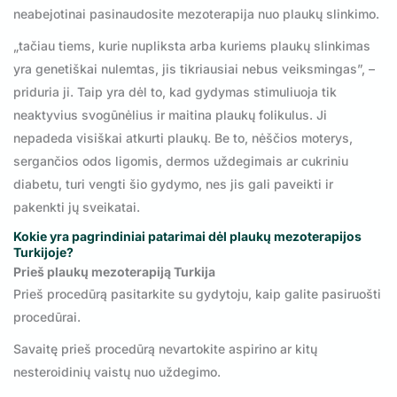
neabejotinai pasinaudosite mezoterapija nuo plaukų slinkimo.
„tačiau tiems, kurie nupliksta arba kuriems plaukų slinkimas
yra genetiškai nulemtas, jis tikriausiai nebus veiksmingas”, –
priduria ji. Taip yra dėl to, kad gydymas stimuliuoja tik
neaktyvius svogūnėlius ir maitina plaukų folikulus. Ji
nepadeda visiškai atkurti plaukų. Be to, nėščios moterys,
sergančios odos ligomis, dermos uždegimais ar cukriniu
diabetu, turi vengti šio gydymo, nes jis gali paveikti ir
pakenkti jų sveikatai.
Kokie yra pagrindiniai patarimai dėl plaukų mezoterapijos
Turkijoje?
Prieš plaukų mezoterapiją Turkija
Prieš procedūrą pasitarkite su gydytoju, kaip galite pasiruošti
procedūrai.
Savaitę prieš procedūrą nevartokite aspirino ar kitų
nesteroidinių vaistų nuo uždegimo.