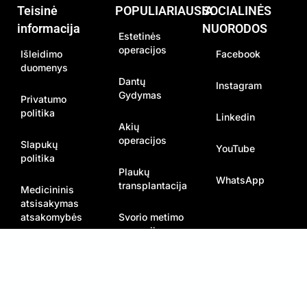
Teisinė
POPULIARIAUSIA
SOCIALINĖS
informacija
NUORODOS
Estetinės
operacijos
Išleidimo
Facebook
duomenys
Dantų
Instagram
Gydymas
Privatumo
politika
Linkedin
Akių
operacijos
Slapukų
YouTube
politika
Plaukų
WhatsApp
transplantacija
Medicininis
atsisakymas
atsakomybės
Svorio metimo
operacijos
Draudimas nuo
komplikacijų
Autorių teisės © 2026
Soraca Med
. Visos
Soraca Health
teisės saugomos.
Travel 16615