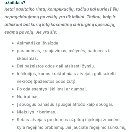
užpildais?
Retai pasitaiko rimtų komplikacijų, tačiau kai kurie iš šių
nepageidaujamų poveikių yra tik laikini. Tačiau, kaip ir
atliekant bet kurią kitą kosmetinę chirurginę operaciją,
esama pavojų. Jie yra šie:
Asimetriška išvaizda.
paraudimas, kraujavimas, mėlynės, patinimas ir
skausmas.
Dėl pažeistos odos gali atsirasti žymių.
Infekcijos, kurios kraštutiniais atvejais gali sukelti
nekrozę (pažeistos odos žūtį).
Po oda esantys iškilimai ar gumbai.
Nutirpimas.
Į spuogus panašūs spuogai atrodo kaip spuogai.
Niežulys ir bėrimas.
Retais atvejais po dermos užpildų injekcijų žmonėms
kyla regėjimo problemų. Jei jaučiate regėjimo sunkumų,