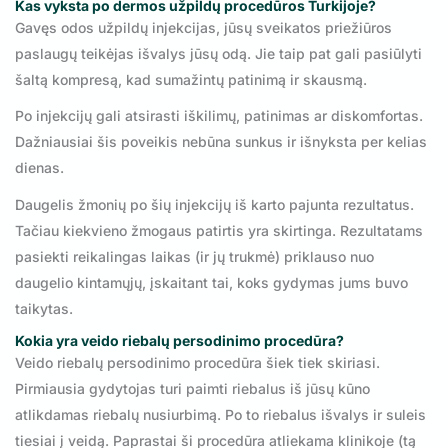
Kas vyksta po dermos užpildų procedūros Turkijoje?
Gavęs odos užpildų injekcijas, jūsų sveikatos priežiūros
paslaugų teikėjas išvalys jūsų odą. Jie taip pat gali pasiūlyti
šaltą kompresą, kad sumažintų patinimą ir skausmą.
Po injekcijų gali atsirasti iškilimų, patinimas ar diskomfortas.
Dažniausiai šis poveikis nebūna sunkus ir išnyksta per kelias
dienas.
Daugelis žmonių po šių injekcijų iš karto pajunta rezultatus.
Tačiau kiekvieno žmogaus patirtis yra skirtinga. Rezultatams
pasiekti reikalingas laikas (ir jų trukmė) priklauso nuo
daugelio kintamųjų, įskaitant tai, koks gydymas jums buvo
taikytas.
Kokia yra veido riebalų persodinimo procedūra?
Veido riebalų persodinimo procedūra šiek tiek skiriasi.
Pirmiausia gydytojas turi paimti riebalus iš jūsų kūno
atlikdamas riebalų nusiurbimą. Po to riebalus išvalys ir suleis
tiesiai į veidą. Paprastai ši procedūra atliekama klinikoje (tą