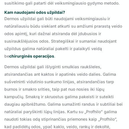
susitikimo gali patarti dėl veiksmingiausio gydymo metodo.
Kam naudojami odos užpildai?
Dermos užpildai gali būti naudojami veiksmingiausiu ir
natūraliausiu būdu siekiant atkurti su amžiumi prarastą veido
odos apimtį, kuri dažnai atsiranda dėl įdubusios ir
susiraukšlėjusios odos. Strategiškai ir sumaniai naudojant
užpildus galima natūraliai pakelti ir palaikyti veidą
be
chirurginės operacijos
.
Dermos užpildai gali išlyginti smulkias raukšleles,
atsirandančias ant kaktos ir apatinės veido dalies. Galima
sušvelninti vidutinio sunkumo linijas, atsirandančias tarp
burnos ir smakro srities, taip pat nuo nosies iki lūpų
kampučių. Smakrą ir skruostus galima pakeisti ir suteikti
daugiau apibrėžtumo. Galima sumažinti randus ir subtiliai bei
natūraliai paryškinti lūpų linijas. Kartu su „Profhilo” galima
naudoti tokias odą stiprinančias priemones kaip „Profhilo”,
kad padidėtų odos, ypač kaklo, veido, rankų ir dekoltė,