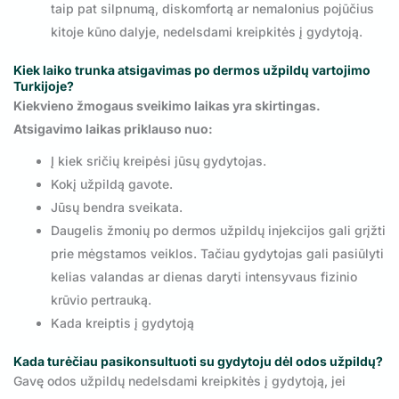
taip pat silpnumą, diskomfortą ar nemalonius pojūčius
kitoje kūno dalyje, nedelsdami kreipkitės į gydytoją.
Kiek laiko trunka atsigavimas po dermos užpildų vartojimo
Turkijoje?
Kiekvieno žmogaus sveikimo laikas yra skirtingas.
Atsigavimo laikas priklauso nuo:
Į kiek sričių kreipėsi jūsų gydytojas.
Kokį užpildą gavote.
Jūsų bendra sveikata.
Daugelis žmonių po dermos užpildų injekcijos gali grįžti
prie mėgstamos veiklos. Tačiau gydytojas gali pasiūlyti
kelias valandas ar dienas daryti intensyvaus fizinio
krūvio pertrauką.
Kada kreiptis į gydytoją
Kada turėčiau pasikonsultuoti su gydytoju dėl odos užpildų?
Gavę odos užpildų nedelsdami kreipkitės į gydytoją, jei