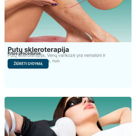
Putų skleroterapija
Kitos procedūros
Putų skleroterapija, Venų varikozė yra nemaloni ir
nepatraukli problema, nuo
ŽIŪRĖTI GYDYMĄ