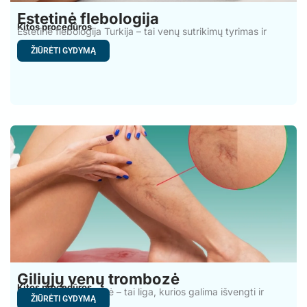
Estetinė flebologija
Kitos procedūros
Estetinė flebologija Turkija – tai venų sutrikimų tyrimas ir
gydymas.
ŽIŪRĖTI GYDYMĄ
Giliųjų venų trombozė
Kitos procedūros
Giliųjų venų trombozė – tai liga, kurios galima išvengti ir
ŽIŪRĖTI GYDYMĄ