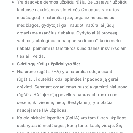
Yra daugybė dermos užpildų rūšių. Be „gatavų” užpildų,
kuriuose naudojamos sintetinės (žmogaus sukurtos
medžiagos) ir natūraliai jūsų organizme esančios
medžiagos, gydytojai gali naudoti natūraliai jūsų
organizme esančius riebalus. Gydytojai šį procesą
vadina „autologiniu riebalų persodinimu”, kurio metu
riebalai paimami iš tam tikros kūno dalies ir švirkščiami
tiesiai į veidą.
Skirtingų rūšių užpildai yra šie:
Hialurono rūgštis (HA) yra natūraliai odoje esanti
rūgštis. Ji suteikia odai apimties ir padeda ją gerai
drėkinti. Senstant organizmas nustoja gaminti hialurono
rūgštis. HA injekcijų poveikis paprastai trunka nuo
šešerių iki vienerių metų. Restylane(r) yra plačiai
naudojamas HA užpildas.
Kalcio hidroksilapatitas (CaHA) yra tam tikras užpildas,
sudarytas iš medžiagos, kurią turite kaulų viduje. Šių