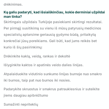
drėkinimas.
Ką galiu padaryti, kad išsiaiškinčiau, kokie derminiai užpildai
man tinka?
Skirtingais užpildais Turkijoje pasiekiami skirtingi rezultatai.
Per pirmąjį susitikimą su vienu iš mūsų patyrusių medicinos
specialistų aptarsime geriausią gydymo būdą, pritaikytą
konkrečiai jūsų poreikiams. Gali būti, kad jums reikės bet
kurio iš šių pasirinkimų:
Drėkinkite kaklą, veidą, rankas ir dekoltė
Išlyginkite kaktos ir apatinės veido dalies linijas.
Atpalaiduokite vidutinio sunkumo linijas burnoje nuo smakro
iki burnos, taip pat nuo burnos iki nosies.
Padarykite skruostus ir smakrus patrauklesnius ir suteikite
jiems daugiau apibrėžtumo
Sumažinti nepriteklių