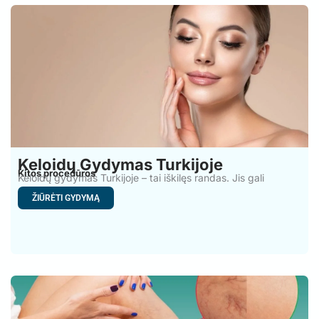
Keloidų Gydymas Turkijoje
Kitos procedūros
Keloidų gydymas Turkijoje – tai iškilęs randas. Jis gali
atsirasti
ŽIŪRĖTI GYDYMĄ