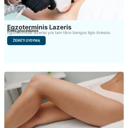
Egzoterminis Lazeris
Kitos procedūros
Egzoterminiai lazeriai yra tam tikro bangos ilgio šviesos
šaltiniai kuri
ŽIŪRĖTI GYDYMĄ