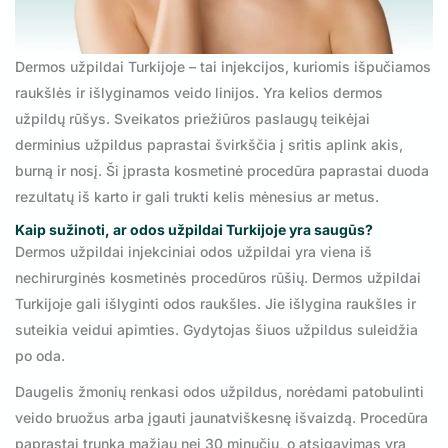
Dermos užpildai Turkijoje – tai injekcijos, kuriomis išpučiamos
raukšlės ir išlyginamos veido linijos. Yra kelios dermos
užpildų rūšys. Sveikatos priežiūros paslaugų teikėjai
derminius užpildus paprastai švirkščia į sritis aplink akis,
burną ir nosį. Ši įprasta kosmetinė procedūra paprastai duoda
rezultatų iš karto ir gali trukti kelis mėnesius ar metus.
Kaip sužinoti, ar odos užpildai Turkijoje yra saugūs?
Dermos užpildai injekciniai odos užpildai yra viena iš
nechirurginės kosmetinės procedūros rūšių. Dermos užpildai
Turkijoje gali išlyginti odos raukšles. Jie išlygina raukšles ir
suteikia veidui apimties. Gydytojas šiuos užpildus suleidžia
po oda.
Daugelis žmonių renkasi odos užpildus, norėdami patobulinti
veido bruožus arba įgauti jaunatviškesnę išvaizdą. Procedūra
paprastai trunka mažiau nei 30 minučių, o atsigavimas yra