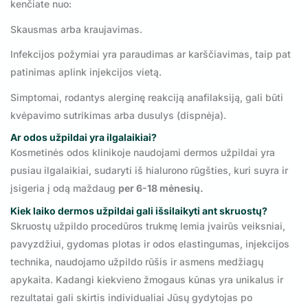
kenčiate nuo:
Skausmas arba kraujavimas.
Infekcijos požymiai yra paraudimas ar karščiavimas, taip pat
patinimas aplink injekcijos vietą.
Simptomai, rodantys alerginę reakciją anafilaksiją, gali būti
kvėpavimo sutrikimas arba dusulys (dispnėja).
Ar odos užpildai yra ilgalaikiai?
Kosmetinės odos klinikoje naudojami dermos užpildai yra
pusiau ilgalaikiai, sudaryti iš hialurono rūgšties, kuri suyra ir
įsigeria į odą maždaug
per 6-18 mėnesių.
Kiek laiko dermos užpildai gali išsilaikyti ant skruostų?
Skruostų užpildo procedūros trukmę lemia įvairūs veiksniai,
pavyzdžiui, gydomas plotas ir odos elastingumas, injekcijos
technika, naudojamo užpildo rūšis ir asmens medžiagų
apykaita. Kadangi kiekvieno žmogaus kūnas yra unikalus ir
rezultatai gali skirtis individualiai Jūsų gydytojas po