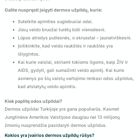
Galite nuspręsti įsigyti dermos užpildų, kurie:
Suteikite apimties suglebusiai odai.
Jūsų veido bruožai turėtų būti vienodesni.
Lūpos atrodys putlesnės, o skruostai – jaunatviškesni.
Įsitikinkite, kad veido raukšlės ir raukšlės yra
išlygintos.
Kai kurie vaistai, skiriami tokioms ligoms, kaip ŽIV ir
AIDS, gydyti, gali sumažinti veido apimtį. Kai kurie
asmenys po šių vaistų vartojimo renkasi odos užpildus,
kad atstatytų veido apimtis.
Kiek paplitę odos užpildai?
Dermos užpildai Turkijoje yra gana populiarūs. Kasmet
Jungtinėse Amerikos Valstijose daugiau nei 13 milijonų
žmonių nusprendžia pasidaryti dermos užpildus.
Kokios yra įvairios dermos užpildų rūšys?