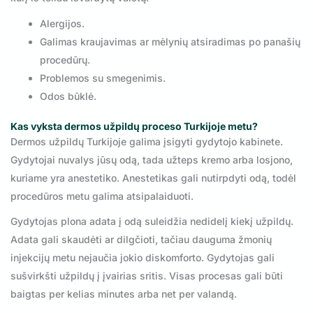
Alergijos.
Galimas kraujavimas ar mėlynių atsiradimas po panašių
procedūrų.
Problemos su smegenimis.
Odos būklė.
Kas vyksta dermos užpildų proceso Turkijoje metu?
Dermos užpildų Turkijoje galima įsigyti gydytojo kabinete.
Gydytojai nuvalys jūsų odą, tada užteps kremo arba losjono,
kuriame yra anestetiko. Anestetikas gali nutirpdyti odą, todėl
procedūros metu galima atsipalaiduoti.
Gydytojas plona adata į odą suleidžia nedidelį kiekį užpildų.
Adata gali skaudėti ar dilgčioti, tačiau dauguma žmonių
injekcijų metu nejaučia jokio diskomforto. Gydytojas gali
sušvirkšti užpildų į įvairias sritis. Visas procesas gali būti
baigtas per kelias minutes arba net per valandą.