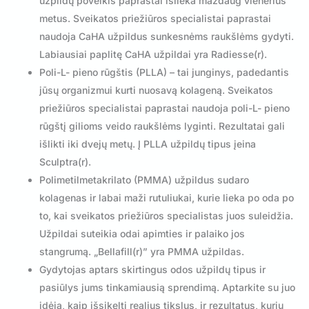
užpildų poveikis paprastai išlieka maždaug vienerius
metus. Sveikatos priežiūros specialistai paprastai
naudoja CaHA užpildus sunkesnėms raukšlėms gydyti.
Labiausiai paplitę CaHA užpildai yra Radiesse(r).
Poli-L- pieno rūgštis (PLLA) – tai junginys, padedantis
jūsų organizmui kurti nuosavą kolageną. Sveikatos
priežiūros specialistai paprastai naudoja poli-L- pieno
rūgštį gilioms veido raukšlėms lyginti. Rezultatai gali
išlikti iki dvejų metų. Į PLLA užpildų tipus įeina
Sculptra(r).
Polimetilmetakrilato (PMMA) užpildus sudaro
kolagenas ir labai maži rutuliukai, kurie lieka po oda po
to, kai sveikatos priežiūros specialistas juos suleidžia.
Užpildai suteikia odai apimties ir palaiko jos
stangrumą. „Bellafill(r)” yra PMMA užpildas.
Gydytojas aptars skirtingus odos užpildų tipus ir
pasiūlys jums tinkamiausią sprendimą. Aptarkite su juo
idėją, kaip išsikelti realius tikslus, ir rezultatus, kurių