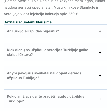
„Soraca Med” siūlo aukščiausios kokybės medžiagas, kurias
naudoja geriausi specialistai. Mūsų klinikose Stambule ir
Antalijoje viena injekcija kainuoja apie 250 €.
Dažnai užduodami klausimai
Ar Turkijoje užpildas pigesnis?
Kiek dienų po užpildų operacijos Turkijoje galite
skristi lėktuvu
?
Ar yra pavojaus sveikatai naudojant dermos
užpildus Turkijoje?
Kokio amžiaus galite pradėti naudoti užpildus
Turkijoje?