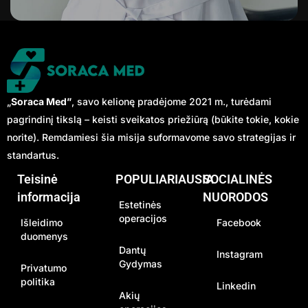
„
Soraca Med”
, savo kelionę pradėjome 2021 m., turėdami
pagrindinį tikslą – keisti sveikatos priežiūrą (būkite tokie, kokie
norite). Remdamiesi šia misija suformavome savo strategijas ir
standartus.
Teisinė
POPULIARIAUSIA
SOCIALINĖS
informacija
NUORODOS
Estetinės
operacijos
Išleidimo
Facebook
duomenys
Dantų
Instagram
Gydymas
Privatumo
politika
Linkedin
Akių