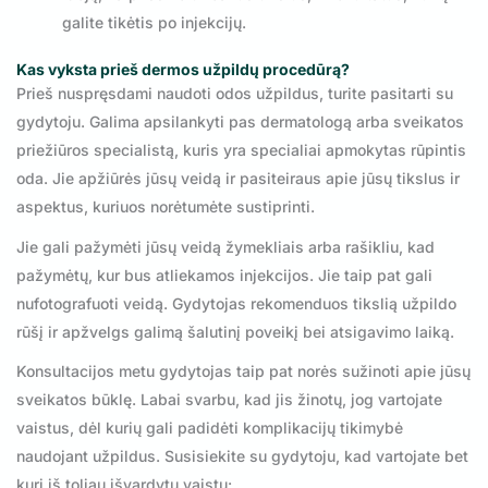
galite tikėtis po injekcijų.
Kas vyksta prieš dermos užpildų procedūrą?
Prieš nuspręsdami naudoti odos užpildus, turite pasitarti su
gydytoju. Galima apsilankyti pas dermatologą arba sveikatos
priežiūros specialistą, kuris yra specialiai apmokytas rūpintis
oda. Jie apžiūrės jūsų veidą ir pasiteiraus apie jūsų tikslus ir
aspektus, kuriuos norėtumėte sustiprinti.
Jie gali pažymėti jūsų veidą žymekliais arba rašikliu, kad
pažymėtų, kur bus atliekamos injekcijos. Jie taip pat gali
nufotografuoti veidą. Gydytojas rekomenduos tikslią užpildo
rūšį ir apžvelgs galimą šalutinį poveikį bei atsigavimo laiką.
Konsultacijos metu gydytojas taip pat norės sužinoti apie jūsų
sveikatos būklę. Labai svarbu, kad jis žinotų, jog vartojate
vaistus, dėl kurių gali padidėti komplikacijų tikimybė
naudojant užpildus. Susisiekite su gydytoju, kad vartojate bet
kurį iš toliau išvardytų vaistų: