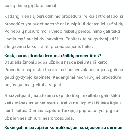
pačią dieną grįžtate namo).
Kadangi riebalų persodinimo procedūrai reikia antro etapo, ši
procedūra yra sudėtingesnė nei nusipirkti desmalinių užpildų.
Po riebalų nusiurbimo ir veido riebalų persodinimo gali tekti
ilsėtis mažiausiai dvi savaites. Pasitarkite su gydytoju dėl
atsigavimo laiko ir ar ši procedūra jums tinka.
Kokią naudą duoda dermos užpildų procedūros?
Daugelis žmonių odos užpildų naudą pajunta iš karto.
Procedūra paprastai trunka mažiau nei valandą ir juos galima
gauti gydytojo kabinete. Kadangi tai nechirurginė procedūra,
po jos galima greitai atsigauti.
Atsižvelgiant į naudojamo užpildo tipą, rezultatai gali išlikti
kelis mėnesius ar net metus. Kai kurie užpildai išlieka ilgiau
nei 1 metus. Dermos užpildai Turkijoje paprastai yra pigesni
už planines chirurgines procedūras.
Kokie galimi pavojai ar komplikacijos, susijusios su dermos