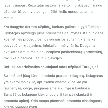
labai trumpas. Rezultatai matomi iš karto ir, priklausomai nuo
užpildo rūšies ir vietos, gali išlikti kelis mėnesius ar net
metus.
Yra daugybė dermos užpildų, kuriuos galima įsigyti Turkijoje.
Gydytojas apžvelgs jums prieinamas galimybes. Kaip ir visos
kosmetinės procedūros, jos susijusios su tam tikra rizika,
pavyzdžiui, kraujavimu, infekcija ir mėlynėmis. Dauguma
sveikatos draudimo planų neapima pasirenkamųjų procedūrų,
tokių kaip dermos užpildų injekcijos.
Dėl kokios priežasties naudojami odos užpildai Turkijoje?
Su amžiumi jūsų kūnas pradeda prarasti kolageną. Kolagenas
yra svarbi molekulė, aptinkama visame kūne. Jo yra
raumenyse, odoje, jungiamajame audinyje ir kauluose.
Sumažėjus kolageno kiekiui odoje, ji tampa nelanksti ir
praranda apimtį. Oda tampa plonesnė, praranda elastingumą,
o tada pradeda nykti.