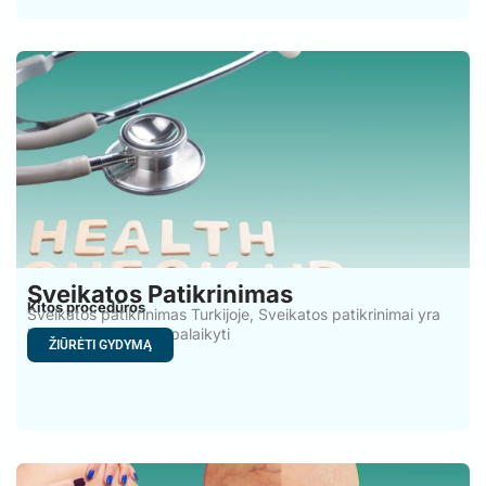
Sveikatos Patikrinimas
Kitos procedūros
Sveikatos patikrinimas Turkijoje, Sveikatos patikrinimai yra
labai svarbūs norint palaikyti
ŽIŪRĖTI GYDYMĄ