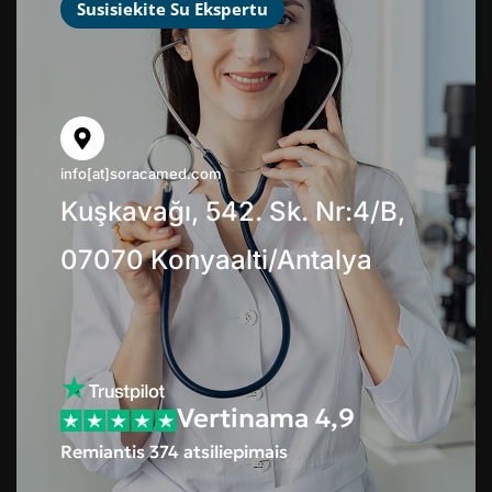
Susisiekite Su Ekspertu
info[at]soracamed.com
Kuşkavağı, 542. Sk. Nr:4/B,
07070 Konyaalti/Antalya
Vertinama 4,9
Remiantis 374 atsiliepimais