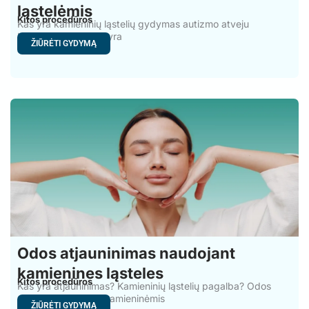
ląstelėmis
Kitos procedūros
Kas yra kamieninių ląstelių gydymas autizmo atveju
Kamieninės ląstelės yra
ŽIŪRĖTI GYDYMĄ
Odos atjauninimas naudojant
kamienines ląsteles
Kitos procedūros
Kas yra atjauninimas? Kamieninių ląstelių pagalba? Odos
senėjimo gydymas kamieninėmis
ŽIŪRĖTI GYDYMĄ