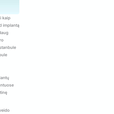
i kaip
ad implantą
 daug
ro
Istanbule
bule
 dantų
lantuose
tinę
 veido