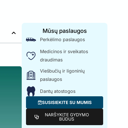
Mūsų paslaugos
Perkėlimo paslaugos
Medicinos ir sveikatos
draudimas
Viešbučių ir ligoninių
paslaugos
Dantų atostogos
SUSISIEKITE SU MUMIS
NARŠYKITE GYDYMO
BŪDUS