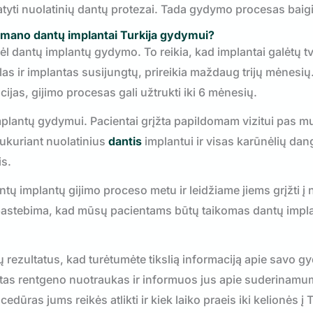
tatyti nuolatinių dantų protezai. Tada gydymo procesas bai
a mano dantų implantai
Turkija
gydymui?
ėl dantų implantų gydymo. To reikia, kad implantai galėtų tvi
as ir implantas susijungtų, prireikia maždaug trijų mėnesių. 
ijas, gijimo procesas gali užtrukti iki 6 mėnesių.
plantų gydymui. Pacientai grįžta papildomam vizitui pas m
ukuriant nuolatinius
dantis
implantui ir visas karūnėlių da
s.
ų implantų gijimo proceso metu ir leidžiame jiems grįžti į
epastebima, kad mūsų pacientams būtų taikomas dantų impl
ezultatus, kad turėtumėte tikslią informaciją apie savo g
as rentgeno nuotraukas ir informuos jus apie suderinamu
ūras jums reikės atlikti ir kiek laiko praeis iki kelionės į T