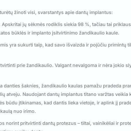
urėtų žinoti visi, svarstantys apie dantų implantus:
Apskritai jų sėkmės rodiklis siekia 98 %, tačiau tai priklau
tos būklės ir implanto įsitvirtinimo žandikaulio kaule.
s yra sukurti taip, kad savo išvaizda ir pojūčiu primintų t
tvirtinti prie žandikaulio. Valgant nevalgoma ir nėra jokio s
ta danties šaknies, žandikaulio kaulas pamažu pradeda prar
telių atveju. Naudojant dantų implantus titano varžtas veikia 
 būdu įtikinamas, kad dantis lieka vietoje, ir aplink jį prad
 kaulą nuo irimo.
rint pritvirtinti dantų protezus – tiltai, vainikėliai ir prote