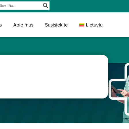
s
Apie mus
Susisiekite
Lietuvių