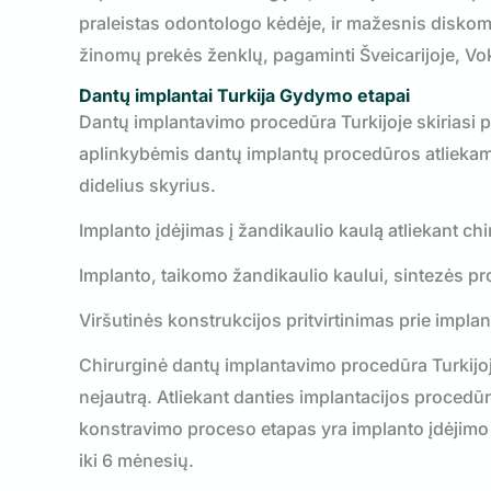
praleistas odontologo kėdėje, ir mažesnis diskom
žinomų prekės ženklų, pagaminti Šveicarijoje, Vokie
Dantų implantai
Turkija
Gydymo etapai
Dantų implantavimo procedūra Turkijoje skiriasi 
aplinkybėmis dantų implantų procedūros atliekamos
didelius skyrius.
Implanto įdėjimas į žandikaulio kaulą atliekant chi
Implanto, taikomo žandikaulio kaului, sintezės p
Viršutinės konstrukcijos pritvirtinimas prie impl
Chirurginė dantų implantavimo procedūra Turkijoj
nejautrą. Atliekant danties implantacijos procedū
konstravimo proceso etapas yra implanto įdėjimo 
iki 6 mėnesių.