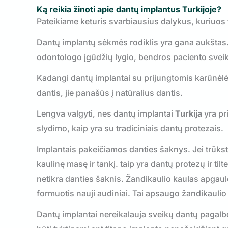
Ką reikia žinoti apie dantų implantus
Turkijoje
?
Pateikiame keturis svarbiausius dalykus, kuriuos t
Dantų implantų sėkmės rodiklis yra gana aukštas. 
odontologo įgūdžių lygio, bendros paciento sveika
Kadangi dantų implantai su prijungtomis karūnėlėmi
dantis, jie panašūs į natūralius dantis.
Lengva valgyti, nes dantų implantai
Turkija
yra pri
slydimo, kaip yra su tradiciniais dantų protezais.
Implantais pakeičiamos danties šaknys. Jei trūks
kaulinę masę ir tankį. taip yra dantų protezų ir til
netikra danties šaknis. Žandikaulio kaulas apgaulės
formuotis nauji audiniai. Tai apsaugo žandikaulio
Dantų implantai nereikalauja sveikų dantų pagalbos no