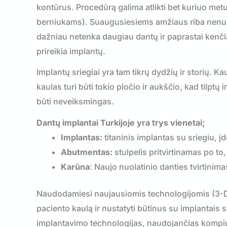
kontūrus. Procedūrą galima atlikti bet kuriuo metu
berniukams). Suaugusiesiems amžiaus riba nenust
dažniau netenka daugiau dantų ir paprastai ken
prireikia implantų.
Implantų sriegiai yra tam tikrų dydžių ir storių. K
kaulas turi būti tokio pločio ir aukščio, kad tilptų
būti neveiksmingas.
Dantų implantai
Turkijoje
yra trys vienetai;
Implantas:
titaninis implantas su sriegiu, įd
Abutmentas:
stulpelis pritvirtinamas po to,
Karūna
: Naujo nuolatinio danties tvirtinima
Naudodamiesi naujausiomis technologijomis (3-D 
paciento kaulą ir nustatyti būtinus su implantai
implantavimo technologijas, naudojančias kompiut