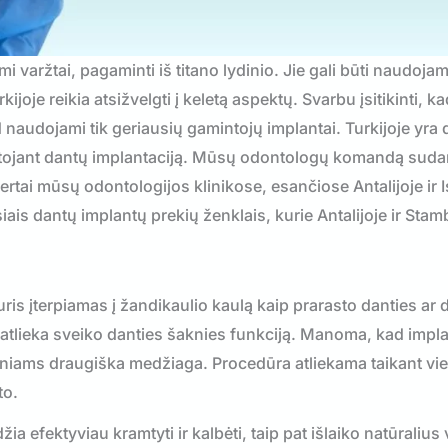
i varžtai, pagaminti iš titano lydinio. Jie gali būti naudojam
joje reikia atsižvelgti į keletą aspektų. Svarbu įsitikinti, k
d naudojami tik geriausių gamintojų implantai. Turkijoje yra
ėtojant dantų implantaciją. Mūsų odontologų komandą suda
ertai mūsų odontologijos klinikose, esančiose Antalijoje ir 
ais dantų implantų prekių ženklais, kurie Antalijoje ir Stam
 kuris įterpiamas į žandikaulio kaulą kaip prarasto danties ar
 ir atlieka sveiko danties šaknies funkciją. Manoma, kad imp
iams draugiška medžiaga. Procedūra atliekama taikant vie
to.
džia efektyviau kramtyti ir kalbėti, taip pat išlaiko natūralius