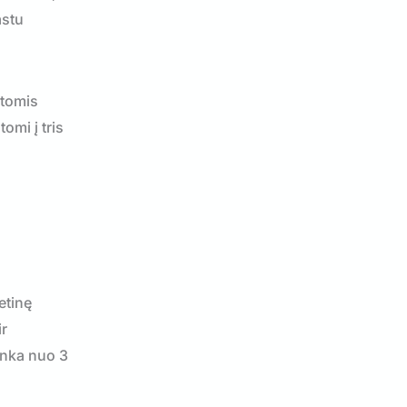
astu
stomis
omi į tris
etinę
ir
unka nuo 3