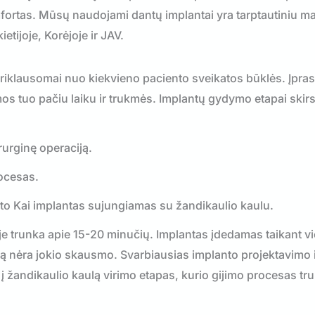
fortas. Mūsų naudojami dantų implantai yra tarptautiniu m
tijoje, Korėjoje ir JAV.
priklausomai nuo kiekvieno paciento sveikatos būklės. Įpra
 tuo pačiu laiku ir trukmės. Implantų gydymo etapai skirst
rurginę operaciją.
rocesas.
anto Kai implantas sujungiamas su žandikaulio kaulu.
e trunka apie 15-20 minučių. Implantas įdedamas taikant vi
rą nėra jokio skausmo. Svarbiausias implanto projektavimo 
į žandikaulio kaulą virimo etapas, kurio gijimo procesas tr