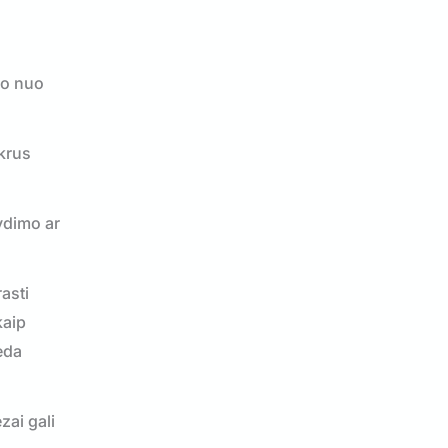
so nuo
ikrus
lydimo ar
asti
kaip
eda
zai gali