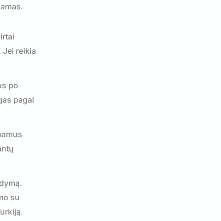
giamas.
rtai
Jei reikia
us po
ngas pagal
 namus
antų
ydymą.
mo su
urkiją.