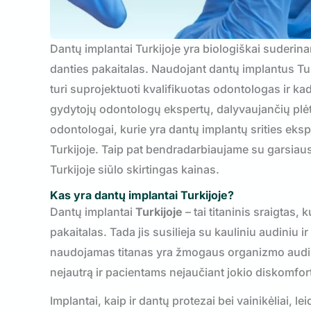
Dantų implantai Turkijoje yra biologiškai suderinam
danties pakaitalas. Naudojant dantų implantus Turki
turi suprojektuoti kvalifikuotas odontologas ir ka
gydytojų odontologų ekspertų, dalyvaujančių pl
odontologai, kurie yra dantų implantų srities eksp
Turkijoje. Taip pat bendradarbiaujame su garsiausi
Turkijoje siūlo skirtingas kainas.
Kas yra dantų implantai Turkijoje?
Dantų implantai
Turkijoje
– tai titaninis sraigtas,
pakaitalas. Tada jis susilieja su kauliniu audiniu
naudojamas titanas yra žmogaus organizmo audin
nejautrą ir pacientams nejaučiant jokio diskomfor
Implantai, kaip ir dantų protezai bei vainikėliai, lei