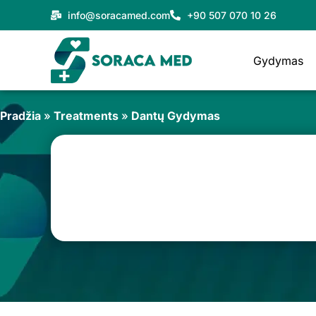
Pereiti
info@soracamed.com
+90 507 070 10 26
prie
turinio
Gydymas
Pradžia
»
Treatments
»
Dantų Gydymas