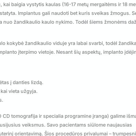
, kai baigia vystytis kaulas (16-17 metų mergaitėms ir 18 me
atyta. Implantus gali naudoti bet kuris sveikas žmogus. S
čia nuo žandikaulio kaulo nykimo. Todėl šiems žmonėms da
aulo kokybė žandikaulio viduje yra labai svarbi, todėl žandik
 implanto įterpimo vietoje. Nesant šių aspektų, implanto įdėji
ėtas į danties lizdą.
 kai vieta užgyja.
s.
CD tomografija ir specialia programine įranga) galime išma
s susijusius veiksmus. Savo pacientams siūlome naujausias
erinį orientavimą. Šios procedūros privalumai – trumpesnis