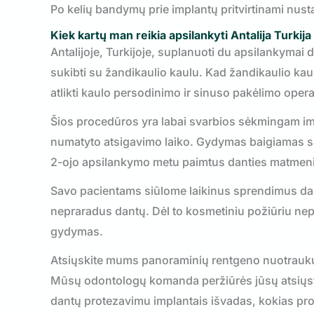
Po kelių bandymų prie implantų pritvirtinami nus
Kiek kartų man reikia apsilankyti Antalija Turkij
Antalijoje, Turkijoje, suplanuoti du apsilankymai d
sukibti su žandikaulio kaulu. Kad žandikaulio kaul
atlikti kaulo persodinimo ir sinuso pakėlimo operac
Šios procedūros yra labai svarbios sėkmingam im
numatyto atsigavimo laiko. Gydymas baigiamas s
2-ojo apsilankymo metu paimtus danties matmeni
Savo pacientams siūlome laikinus sprendimus dant
nepraradus dantų. Dėl to kosmetiniu požiūriu n
gydymas.
Atsiųskite mums panoraminių rentgeno nuotraukų r
Mūsų odontologų komanda peržiūrės jūsų atsiųst
dantų protezavimu implantais išvadas, kokias proced