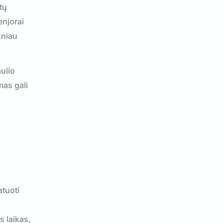
tų
enjorai
žniau
aulio
mas gali
tuoti
 laikas,