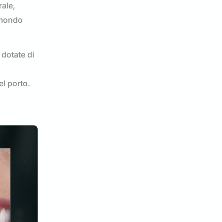
rale,
l mondo
 dotate di
l porto.