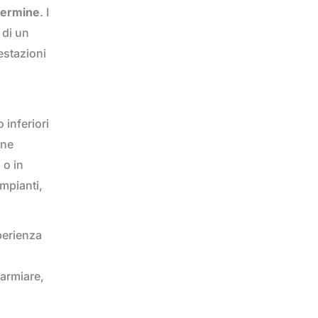
termine
. I
 di un
restazioni
 inferiori
ane
 o in
impianti,
perienza
parmiare,