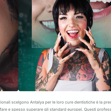
azionali scelgono Antalya per le loro cure dentistiche è la pr
sfare e spesso superare gli standard europei. Questi profess