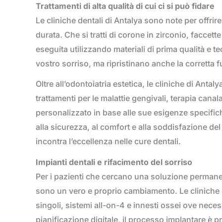
Trattamenti di alta qualità di cui ci si può fidare
Le cliniche dentali di Antalya sono note per offrir
durata. Che si tratti di corone in zirconio, faccet
eseguita utilizzando materiali di prima qualità e 
vostro sorriso, ma ripristinano anche la corretta 
Oltre all’odontoiatria estetica, le cliniche di Ant
trattamenti per le malattie gengivali, terapia canal
personalizzato in base alle sue esigenze specifich
alla sicurezza, al comfort e alla soddisfazione de
incontra l’eccellenza nelle cure dentali.
Impianti dentali e rifacimento del sorriso
Per i pazienti che cercano una soluzione permanent
sono un vero e proprio cambiamento. Le cliniche d
singoli, sistemi all-on-4 e innesti ossei ove necessa
pianificazione digitale, il processo implantare è