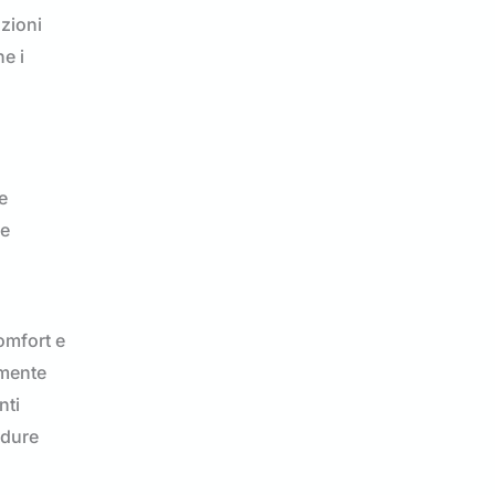
zioni
e i
e
re
omfort e
amente
nti
edure