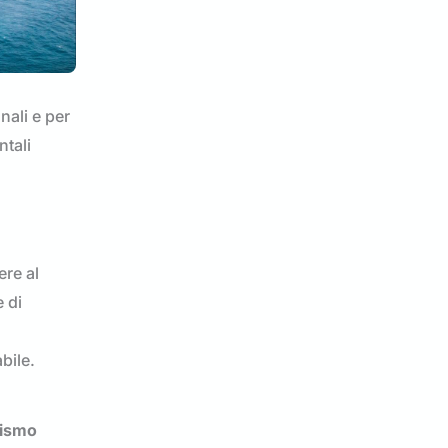
nali e per
ntali
ere al
 di
bile.
rismo