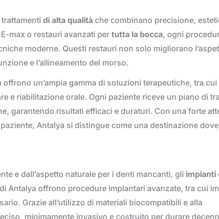
e trattamenti
di alta qualità
che combinano precisione, esteti
te E-max o restauri avanzati per
tutta la bocca
, ogni procedu
tecniche moderne. Questi restauri non solo migliorano l’aspet
funzione e l’allineamento del morso.
alya offrono un’ampia gamma di soluzioni terapeutiche, tra cui
are e riabilitazione orale. Ogni paziente riceve un piano di t
e, garantendo risultati efficaci e duraturi. Con una forte at
l paziente, Antalya si distingue come una destinazione dove 
e e dall’aspetto naturale per i denti mancanti, gli
impianti 
i Antalya offrono procedure implantari avanzate, tra cui im
rio. Grazie all’utilizzo di materiali biocompatibili e alla
 preciso, minimamente invasivo e costruito per durare decen