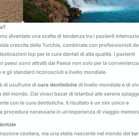
ya?
no diventate una scelta di tendenza tra i pazienti internazio
pida crescita della Turchia, combinata con professionisti de
estinazioni top per le cure dentali di alta qualità. I pazienti
tri paesi sono attratti dal Paese non solo per la convenienza
e gli standard riconosciuti a livello mondiale.
à di usufruire di
cure dentistiche
di livello mondiale e di viv
a del mondo. Dai vivaci bazar di Istanbul alle serene spiagge
nte con le cure dentistiche. Il risultato è un mix unico e
a procedura necessaria in un’esperienza di viaggio memora
dentale
nazione costiera, ma una stella nascente nel mondo del
tu