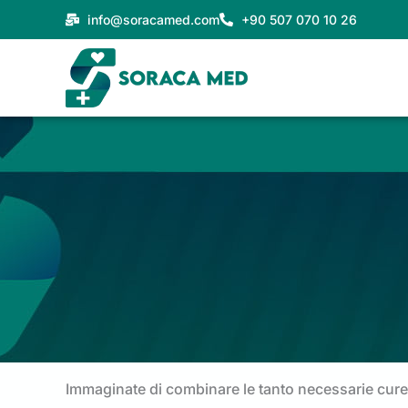
Vai
info@soracamed.com
+90 507 070 10 26
al
contenuto
Immaginate di combinare le tanto necessarie cure