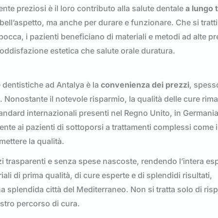
te preziosi è il loro contributo alla salute dentale
a lungo 
bell’aspetto, ma anche per durare e funzionare. Che si tratti
 bocca, i pazienti beneficiano di materiali e metodi ad alte p
oddisfazione estetica che salute orale duratura.
e dentistiche ad Antalya è la
convenienza dei prezzi
, spesso
. Nonostante il notevole risparmio, la qualità delle cure rim
andard internazionali presenti nel Regno Unito, in Germania
ente ai pazienti di sottoporsi a trattamenti complessi come 
ettere la qualità.
zzi trasparenti e senza spese nascoste, rendendo l’intera es
li di prima qualità, di cure esperte e di splendidi risultati,
splendida città del Mediterraneo. Non si tratta solo di ris
stro percorso di cura.