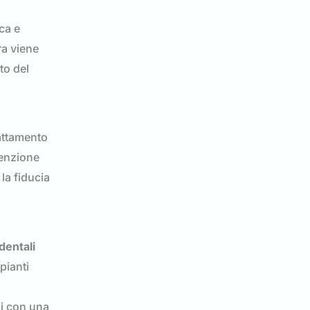
ca e
ra viene
to del
rattamento
tenzione
la fiducia
dentali
pianti
ni con una