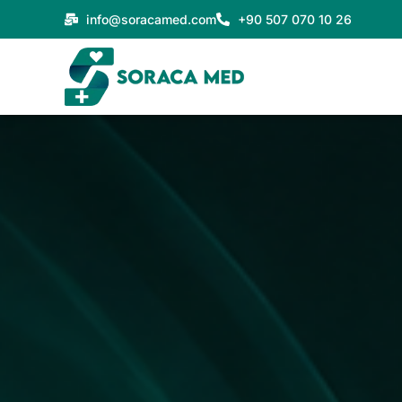
Vai
info@soracamed.com
+90 507 070 10 26
al
contenuto